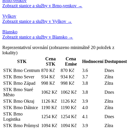
Reprezentativní srovnání
(zobrazeno minimálně
20
položek z
lokality)
Cena
Cena
STK
Hodnocení
Dostupnost
STK
Emise
STK Brno Centrum
870 Kč
870 Kč
3.6
Dnes
STK Brno Sever
934 Kč
934 Kč
3.7
Zítra
STK Brno Západ
998 Kč
998 Kč
3.8
Zítra
STK Brno Staré
1062 Kč
1062 Kč
3.8
Dnes
Město
STK Brno Okraj
1126 Kč
1126 Kč
3.9
Zítra
STK Brno Dálnice
1190 Kč
1190 Kč
4.0
Zítra
STK Brno
1254 Kč
1254 Kč
4.1
Dnes
Logistika
STK Brno Průmysl
1094 Kč
1094 Kč
3.9
Zítra