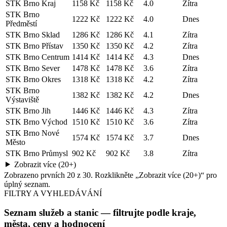
STK Brno Kraj
1158 Kč
1158 Kč
4.0
Zítra
STK Brno
1222 Kč
1222 Kč
4.0
Dnes
Předměstí
STK Brno Sklad
1286 Kč
1286 Kč
4.1
Zítra
STK Brno Přístav
1350 Kč
1350 Kč
4.2
Zítra
STK Brno Centrum
1414 Kč
1414 Kč
4.3
Dnes
STK Brno Sever
1478 Kč
1478 Kč
3.6
Zítra
STK Brno Okres
1318 Kč
1318 Kč
4.2
Zítra
STK Brno
1382 Kč
1382 Kč
4.2
Dnes
Výstaviště
STK Brno Jih
1446 Kč
1446 Kč
4.3
Zítra
STK Brno Východ
1510 Kč
1510 Kč
3.6
Zítra
STK Brno Nové
1574 Kč
1574 Kč
3.7
Dnes
Město
STK Brno Průmysl
902 Kč
902 Kč
3.8
Zítra
Zobrazit více (20+)
Zobrazeno prvních
20
z
30
. Rozklikněte „Zobrazit více (20+)“ pro
úplný seznam.
FILTRY A VYHLEDÁVÁNÍ
Seznam služeb a stanic
— filtrujte podle kraje,
města, ceny a hodnocení