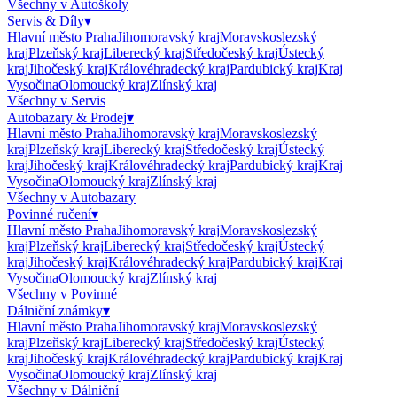
Všechny v
Autoškoly
Servis & Díly
▾
Hlavní město Praha
Jihomoravský kraj
Moravskoslezský
kraj
Plzeňský kraj
Liberecký kraj
Středočeský kraj
Ústecký
kraj
Jihočeský kraj
Královéhradecký kraj
Pardubický kraj
Kraj
Vysočina
Olomoucký kraj
Zlínský kraj
Všechny v
Servis
Autobazary & Prodej
▾
Hlavní město Praha
Jihomoravský kraj
Moravskoslezský
kraj
Plzeňský kraj
Liberecký kraj
Středočeský kraj
Ústecký
kraj
Jihočeský kraj
Královéhradecký kraj
Pardubický kraj
Kraj
Vysočina
Olomoucký kraj
Zlínský kraj
Všechny v
Autobazary
Povinné ručení
▾
Hlavní město Praha
Jihomoravský kraj
Moravskoslezský
kraj
Plzeňský kraj
Liberecký kraj
Středočeský kraj
Ústecký
kraj
Jihočeský kraj
Královéhradecký kraj
Pardubický kraj
Kraj
Vysočina
Olomoucký kraj
Zlínský kraj
Všechny v
Povinné
Dálniční známky
▾
Hlavní město Praha
Jihomoravský kraj
Moravskoslezský
kraj
Plzeňský kraj
Liberecký kraj
Středočeský kraj
Ústecký
kraj
Jihočeský kraj
Královéhradecký kraj
Pardubický kraj
Kraj
Vysočina
Olomoucký kraj
Zlínský kraj
Všechny v
Dálniční