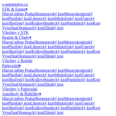
e-automotive.cz
STK & Emise
▾
Hlavní město Praha
Jihomoravský kraj
Moravskoslezský
kraj
Plzeňský kraj
Liberecký kraj
Středočeský kraj
Ústecký
kraj
Jihočeský kraj
Královéhradecký kraj
Pardubický kraj
Kraj
Vysočina
Olomoucký kraj
Zlínský kraj
Všechny v
STK
Registr & Úřady
▾
Hlavní město Praha
Jihomoravský kraj
Moravskoslezský
kraj
Plzeňský kraj
Liberecký kraj
Středočeský kraj
Ústecký
kraj
Jihočeský kraj
Královéhradecký kraj
Pardubický kraj
Kraj
Vysočina
Olomoucký kraj
Zlínský kraj
Všechny v
Registr
Parkování
▾
Hlavní město Praha
Jihomoravský kraj
Moravskoslezský
kraj
Plzeňský kraj
Liberecký kraj
Středočeský kraj
Ústecký
kraj
Jihočeský kraj
Královéhradecký kraj
Pardubický kraj
Kraj
Vysočina
Olomoucký kraj
Zlínský kraj
Všechny v
Parkování
Autoškoly & Řidičáky
▾
Hlavní město Praha
Jihomoravský kraj
Moravskoslezský
kraj
Plzeňský kraj
Liberecký kraj
Středočeský kraj
Ústecký
kraj
Jihočeský kraj
Královéhradecký kraj
Pardubický kraj
Kraj
Vysočina
Olomoucký kraj
Zlínský kraj