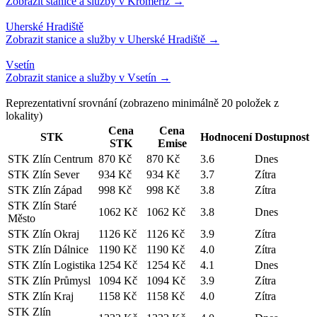
Reprezentativní srovnání
(zobrazeno minimálně
20
položek z
lokality)
Cena
Cena
STK
Hodnocení
Dostupnost
STK
Emise
STK Zlín Centrum
870 Kč
870 Kč
3.6
Dnes
STK Zlín Sever
934 Kč
934 Kč
3.7
Zítra
STK Zlín Západ
998 Kč
998 Kč
3.8
Zítra
STK Zlín Staré
1062 Kč
1062 Kč
3.8
Dnes
Město
STK Zlín Okraj
1126 Kč
1126 Kč
3.9
Zítra
STK Zlín Dálnice
1190 Kč
1190 Kč
4.0
Zítra
STK Zlín Logistika
1254 Kč
1254 Kč
4.1
Dnes
STK Zlín Průmysl
1094 Kč
1094 Kč
3.9
Zítra
STK Zlín Kraj
1158 Kč
1158 Kč
4.0
Zítra
STK Zlín