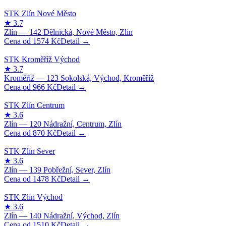
1574
Kč
966
Kč
870
Kč
1478
Kč
1510
Kč