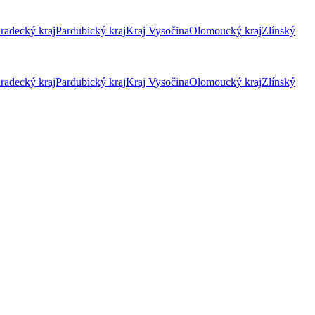
radecký kraj
Pardubický kraj
Kraj Vysočina
Olomoucký kraj
Zlínský
radecký kraj
Pardubický kraj
Kraj Vysočina
Olomoucký kraj
Zlínský