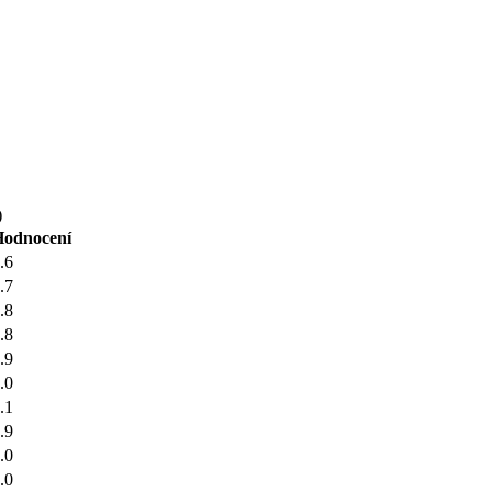
)
Hodnocení
.6
.7
.8
.8
.9
.0
.1
.9
.0
.0