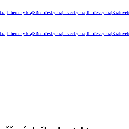
kraj
Liberecký kraj
Středočeský kraj
Ústecký kraj
Jihočeský kraj
Královéh
kraj
Liberecký kraj
Středočeský kraj
Ústecký kraj
Jihočeský kraj
Královéh