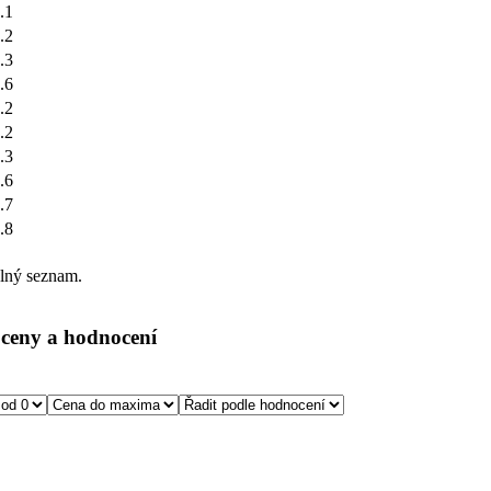
.1
.2
.3
.6
.2
.2
.3
.6
.7
.8
plný seznam.
, ceny a hodnocení