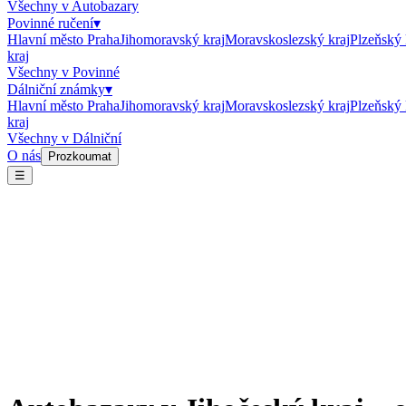
Všechny v
Autobazary
Povinné ručení
▾
Hlavní město Praha
Jihomoravský kraj
Moravskoslezský kraj
Plzeňský 
kraj
Všechny v
Povinné
Dálniční známky
▾
Hlavní město Praha
Jihomoravský kraj
Moravskoslezský kraj
Plzeňský 
kraj
Všechny v
Dálniční
O nás
Prozkoumat
☰