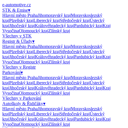
e-automotive.cz
STK & Emise
▾
Hlavní město Praha
Jihomoravský kraj
Moravskoslezský
kraj
Plzeňský kraj
Liberecký kraj
Středočeský kraj
Ústecký
kraj
Jihočeský kraj
Královéhradecký kraj
Pardubický kraj
Kraj
Vysočina
Olomoucký kraj
Zlínský kraj
Všechny v
STK
Registr & Úřady
▾
Hlavní město Praha
Jihomoravský kraj
Moravskoslezský
kraj
Plzeňský kraj
Liberecký kraj
Středočeský kraj
Ústecký
kraj
Jihočeský kraj
Královéhradecký kraj
Pardubický kraj
Kraj
Vysočina
Olomoucký kraj
Zlínský kraj
Všechny v
Registr
Parkování
▾
Hlavní město Praha
Jihomoravský kraj
Moravskoslezský
kraj
Plzeňský kraj
Liberecký kraj
Středočeský kraj
Ústecký
kraj
Jihočeský kraj
Královéhradecký kraj
Pardubický kraj
Kraj
Vysočina
Olomoucký kraj
Zlínský kraj
Všechny v
Parkování
Autoškoly & Řidičáky
▾
Hlavní město Praha
Jihomoravský kraj
Moravskoslezský
kraj
Plzeňský kraj
Liberecký kraj
Středočeský kraj
Ústecký
kraj
Jihočeský kraj
Královéhradecký kraj
Pardubický kraj
Kraj
Vysočina
Olomoucký kraj
Zlínský kraj