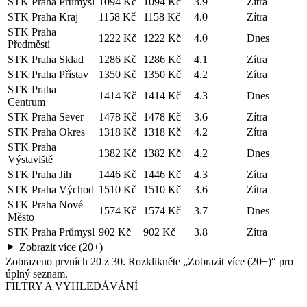
STK Praha Průmysl
1094 Kč
1094 Kč
3.9
Zítra
STK Praha Kraj
1158 Kč
1158 Kč
4.0
Zítra
STK Praha
1222 Kč
1222 Kč
4.0
Dnes
Předměstí
STK Praha Sklad
1286 Kč
1286 Kč
4.1
Zítra
STK Praha Přístav
1350 Kč
1350 Kč
4.2
Zítra
STK Praha
1414 Kč
1414 Kč
4.3
Dnes
Centrum
STK Praha Sever
1478 Kč
1478 Kč
3.6
Zítra
STK Praha Okres
1318 Kč
1318 Kč
4.2
Zítra
STK Praha
1382 Kč
1382 Kč
4.2
Dnes
Výstaviště
STK Praha Jih
1446 Kč
1446 Kč
4.3
Zítra
STK Praha Východ
1510 Kč
1510 Kč
3.6
Zítra
STK Praha Nové
1574 Kč
1574 Kč
3.7
Dnes
Město
STK Praha Průmysl
902 Kč
902 Kč
3.8
Zítra
Zobrazit více (20+)
Zobrazeno prvních
20
z
30
. Rozklikněte „Zobrazit více (20+)“ pro
úplný seznam.
FILTRY A VYHLEDÁVÁNÍ