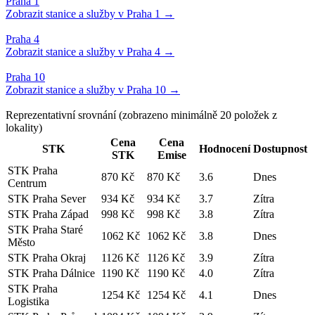
Reprezentativní srovnání
(zobrazeno minimálně
20
položek z
lokality)
Cena
Cena
STK
Hodnocení
Dostupnost
STK
Emise
STK Praha
870 Kč
870 Kč
3.6
Dnes
Centrum
STK Praha Sever
934 Kč
934 Kč
3.7
Zítra
STK Praha Západ
998 Kč
998 Kč
3.8
Zítra
STK Praha Staré
1062 Kč
1062 Kč
3.8
Dnes
Město
STK Praha Okraj
1126 Kč
1126 Kč
3.9
Zítra
STK Praha Dálnice
1190 Kč
1190 Kč
4.0
Zítra
STK Praha
1254 Kč
1254 Kč
4.1
Dnes
Logistika