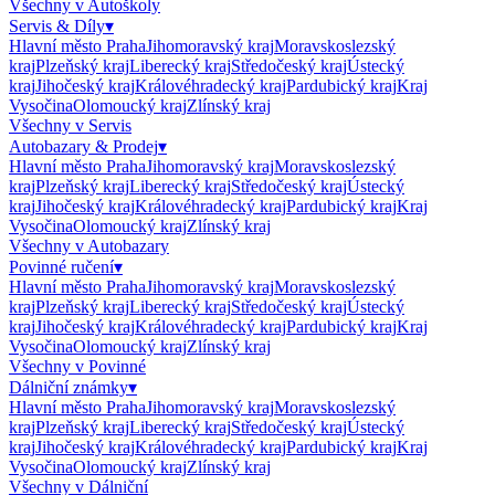
Všechny v
Autoškoly
Servis & Díly
▾
Hlavní město Praha
Jihomoravský kraj
Moravskoslezský
kraj
Plzeňský kraj
Liberecký kraj
Středočeský kraj
Ústecký
kraj
Jihočeský kraj
Královéhradecký kraj
Pardubický kraj
Kraj
Vysočina
Olomoucký kraj
Zlínský kraj
Všechny v
Servis
Autobazary & Prodej
▾
Hlavní město Praha
Jihomoravský kraj
Moravskoslezský
kraj
Plzeňský kraj
Liberecký kraj
Středočeský kraj
Ústecký
kraj
Jihočeský kraj
Královéhradecký kraj
Pardubický kraj
Kraj
Vysočina
Olomoucký kraj
Zlínský kraj
Všechny v
Autobazary
Povinné ručení
▾
Hlavní město Praha
Jihomoravský kraj
Moravskoslezský
kraj
Plzeňský kraj
Liberecký kraj
Středočeský kraj
Ústecký
kraj
Jihočeský kraj
Královéhradecký kraj
Pardubický kraj
Kraj
Vysočina
Olomoucký kraj
Zlínský kraj
Všechny v
Povinné
Dálniční známky
▾
Hlavní město Praha
Jihomoravský kraj
Moravskoslezský
kraj
Plzeňský kraj
Liberecký kraj
Středočeský kraj
Ústecký
kraj
Jihočeský kraj
Královéhradecký kraj
Pardubický kraj
Kraj
Vysočina
Olomoucký kraj
Zlínský kraj
Všechny v
Dálniční