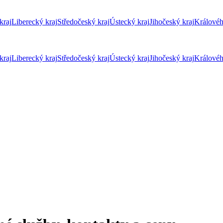
kraj
Liberecký kraj
Středočeský kraj
Ústecký kraj
Jihočeský kraj
Královéh
kraj
Liberecký kraj
Středočeský kraj
Ústecký kraj
Jihočeský kraj
Královéh