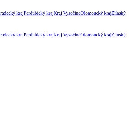
radecký kraj
Pardubický kraj
Kraj Vysočina
Olomoucký kraj
Zlínský
radecký kraj
Pardubický kraj
Kraj Vysočina
Olomoucký kraj
Zlínský