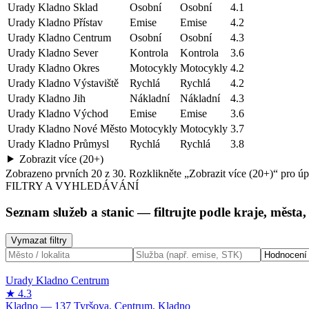
Urady Kladno Sklad
Osobní
Osobní
4.1
Urady Kladno Přístav
Emise
Emise
4.2
Urady Kladno Centrum
Osobní
Osobní
4.3
Urady Kladno Sever
Kontrola
Kontrola
3.6
Urady Kladno Okres
Motocykly
Motocykly
4.2
Urady Kladno Výstaviště
Rychlá
Rychlá
4.2
Urady Kladno Jih
Nákladní
Nákladní
4.3
Urady Kladno Východ
Emise
Emise
3.6
Urady Kladno Nové Město
Motocykly
Motocykly
3.7
Urady Kladno Průmysl
Rychlá
Rychlá
3.8
Zobrazit více (20+)
Zobrazeno prvních
20
z
30
. Rozklikněte „Zobrazit více (20+)“ pro ú
FILTRY A VYHLEDÁVÁNÍ
Seznam služeb a stanic
— filtrujte podle kraje, města
Vymazat filtry