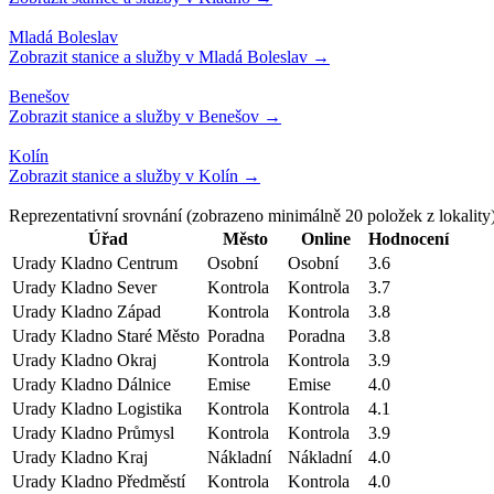
Reprezentativní srovnání
(zobrazeno minimálně
20
položek z lokality
Úřad
Město
Online
Hodnocení
Urady Kladno Centrum
Osobní
Osobní
3.6
Urady Kladno Sever
Kontrola
Kontrola
3.7
Urady Kladno Západ
Kontrola
Kontrola
3.8
Urady Kladno Staré Město
Poradna
Poradna
3.8
Urady Kladno Okraj
Kontrola
Kontrola
3.9
Urady Kladno Dálnice
Emise
Emise
4.0
Urady Kladno Logistika
Kontrola
Kontrola
4.1
Urady Kladno Průmysl
Kontrola
Kontrola
3.9
Urady Kladno Kraj
Nákladní
Nákladní
4.0
Urady Kladno Předměstí
Kontrola
Kontrola
4.0