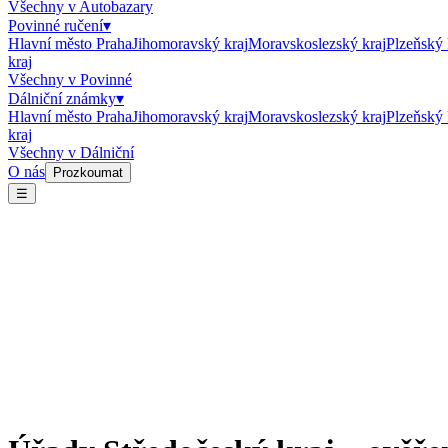
Všechny v
Autobazary
Povinné ručení
▾
Hlavní město Praha
Jihomoravský kraj
Moravskoslezský kraj
Plzeňský 
kraj
Všechny v
Povinné
Dálniční známky
▾
Hlavní město Praha
Jihomoravský kraj
Moravskoslezský kraj
Plzeňský 
kraj
Všechny v
Dálniční
O nás
Prozkoumat
☰