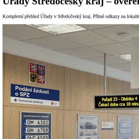
Úřady Středočeský kraj – ověřen
Kompletní přehled Úřady v Středočeský kraj. Přímé odkazy na lokality