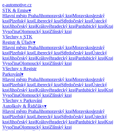
e-automotive.cz
STK & Emise
▾
Hlavní město Praha
Jihomoravský kraj
Moravskoslezský
kraj
Plzeňský kraj
Liberecký kraj
Středočeský kraj
Ústecký
kraj
Jihočeský kraj
Královéhradecký kraj
Pardubický kraj
Kraj
Vysočina
Olomoucký kraj
Zlínský kraj
Všechny v
STK
Registr & Úřady
▾
Hlavní město Praha
Jihomoravský kraj
Moravskoslezský
kraj
Plzeňský kraj
Liberecký kraj
Středočeský kraj
Ústecký
kraj
Jihočeský kraj
Královéhradecký kraj
Pardubický kraj
Kraj
Vysočina
Olomoucký kraj
Zlínský kraj
Všechny v
Registr
Parkování
▾
Hlavní město Praha
Jihomoravský kraj
Moravskoslezský
kraj
Plzeňský kraj
Liberecký kraj
Středočeský kraj
Ústecký
kraj
Jihočeský kraj
Královéhradecký kraj
Pardubický kraj
Kraj
Vysočina
Olomoucký kraj
Zlínský kraj
Všechny v
Parkování
Autoškoly & Řidičáky
▾
Hlavní město Praha
Jihomoravský kraj
Moravskoslezský
kraj
Plzeňský kraj
Liberecký kraj
Středočeský kraj
Ústecký
kraj
Jihočeský kraj
Královéhradecký kraj
Pardubický kraj
Kraj
Vysočina
Olomoucký kraj
Zlínský kraj