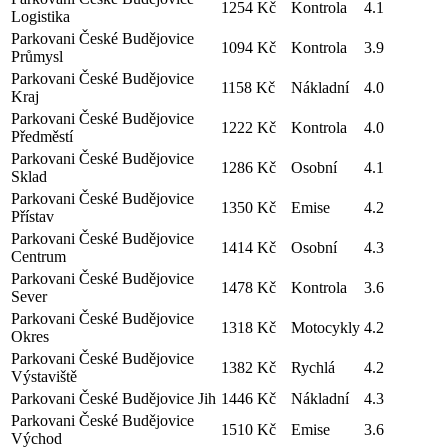
1254 Kč
Kontrola
4.1
Logistika
Parkovani České Budějovice
1094 Kč
Kontrola
3.9
Průmysl
Parkovani České Budějovice
1158 Kč
Nákladní
4.0
Kraj
Parkovani České Budějovice
1222 Kč
Kontrola
4.0
Předměstí
Parkovani České Budějovice
1286 Kč
Osobní
4.1
Sklad
Parkovani České Budějovice
1350 Kč
Emise
4.2
Přístav
Parkovani České Budějovice
1414 Kč
Osobní
4.3
Centrum
Parkovani České Budějovice
1478 Kč
Kontrola
3.6
Sever
Parkovani České Budějovice
1318 Kč
Motocykly
4.2
Okres
Parkovani České Budějovice
1382 Kč
Rychlá
4.2
Výstaviště
Parkovani České Budějovice Jih
1446 Kč
Nákladní
4.3
Parkovani České Budějovice
1510 Kč
Emise
3.6
Východ