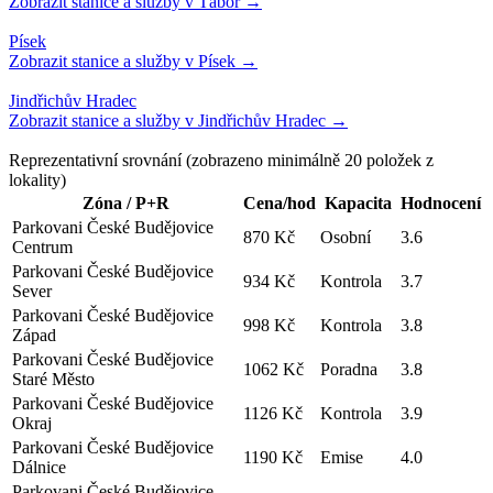
Reprezentativní srovnání
(zobrazeno minimálně
20
položek z
lokality)
Zóna / P+R
Cena/hod
Kapacita
Hodnocení
Parkovani České Budějovice
870 Kč
Osobní
3.6
Centrum
Parkovani České Budějovice
934 Kč
Kontrola
3.7
Sever
Parkovani České Budějovice
998 Kč
Kontrola
3.8
Západ
Parkovani České Budějovice
1062 Kč
Poradna
3.8
Staré Město
Parkovani České Budějovice
1126 Kč
Kontrola
3.9
Okraj
Parkovani České Budějovice
1190 Kč
Emise
4.0
Dálnice
Parkovani České Budějovice