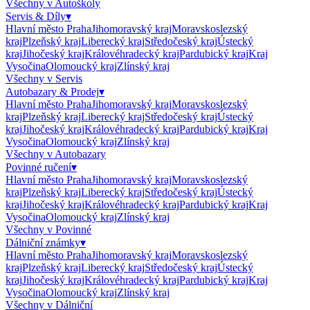
Všechny v
Autoškoly
Servis & Díly
▾
Hlavní město Praha
Jihomoravský kraj
Moravskoslezský
kraj
Plzeňský kraj
Liberecký kraj
Středočeský kraj
Ústecký
kraj
Jihočeský kraj
Královéhradecký kraj
Pardubický kraj
Kraj
Vysočina
Olomoucký kraj
Zlínský kraj
Všechny v
Servis
Autobazary & Prodej
▾
Hlavní město Praha
Jihomoravský kraj
Moravskoslezský
kraj
Plzeňský kraj
Liberecký kraj
Středočeský kraj
Ústecký
kraj
Jihočeský kraj
Královéhradecký kraj
Pardubický kraj
Kraj
Vysočina
Olomoucký kraj
Zlínský kraj
Všechny v
Autobazary
Povinné ručení
▾
Hlavní město Praha
Jihomoravský kraj
Moravskoslezský
kraj
Plzeňský kraj
Liberecký kraj
Středočeský kraj
Ústecký
kraj
Jihočeský kraj
Královéhradecký kraj
Pardubický kraj
Kraj
Vysočina
Olomoucký kraj
Zlínský kraj
Všechny v
Povinné
Dálniční známky
▾
Hlavní město Praha
Jihomoravský kraj
Moravskoslezský
kraj
Plzeňský kraj
Liberecký kraj
Středočeský kraj
Ústecký
kraj
Jihočeský kraj
Královéhradecký kraj
Pardubický kraj
Kraj
Vysočina
Olomoucký kraj
Zlínský kraj
Všechny v
Dálniční