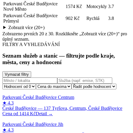
Parkovani České Budějovice
1574 Kč
Motocykly
3.7
Nové Město
Parkovani České Budějovice
902 Kč
Rychlá
3.8
Průmysl
Zobrazit více (20+)
Zobrazeno prvních
20
z
30
. Rozklikněte „Zobrazit více (20+)“ pro
úplný seznam.
FILTRY A VYHLEDÁVÁNÍ
Seznam služeb a stanic
— filtrujte podle kraje,
města, ceny a hodnocení
Vymazat filtry
1414
Kč