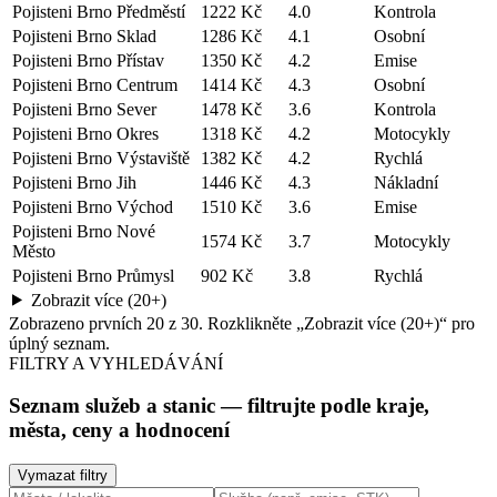
Pojisteni Brno Předměstí
1222 Kč
4.0
Kontrola
Pojisteni Brno Sklad
1286 Kč
4.1
Osobní
Pojisteni Brno Přístav
1350 Kč
4.2
Emise
Pojisteni Brno Centrum
1414 Kč
4.3
Osobní
Pojisteni Brno Sever
1478 Kč
3.6
Kontrola
Pojisteni Brno Okres
1318 Kč
4.2
Motocykly
Pojisteni Brno Výstaviště
1382 Kč
4.2
Rychlá
Pojisteni Brno Jih
1446 Kč
4.3
Nákladní
Pojisteni Brno Východ
1510 Kč
3.6
Emise
Pojisteni Brno Nové
1574 Kč
3.7
Motocykly
Město
Pojisteni Brno Průmysl
902 Kč
3.8
Rychlá
Zobrazit více (20+)
Zobrazeno prvních
20
z
30
. Rozklikněte „Zobrazit více (20+)“ pro
úplný seznam.
FILTRY A VYHLEDÁVÁNÍ
Seznam služeb a stanic
— filtrujte podle kraje,
města, ceny a hodnocení
Vymazat filtry