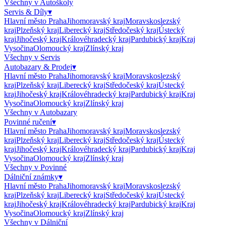
Všechny v
Autoškoly
Servis & Díly
▾
Hlavní město Praha
Jihomoravský kraj
Moravskoslezský
kraj
Plzeňský kraj
Liberecký kraj
Středočeský kraj
Ústecký
kraj
Jihočeský kraj
Královéhradecký kraj
Pardubický kraj
Kraj
Vysočina
Olomoucký kraj
Zlínský kraj
Všechny v
Servis
Autobazary & Prodej
▾
Hlavní město Praha
Jihomoravský kraj
Moravskoslezský
kraj
Plzeňský kraj
Liberecký kraj
Středočeský kraj
Ústecký
kraj
Jihočeský kraj
Královéhradecký kraj
Pardubický kraj
Kraj
Vysočina
Olomoucký kraj
Zlínský kraj
Všechny v
Autobazary
Povinné ručení
▾
Hlavní město Praha
Jihomoravský kraj
Moravskoslezský
kraj
Plzeňský kraj
Liberecký kraj
Středočeský kraj
Ústecký
kraj
Jihočeský kraj
Královéhradecký kraj
Pardubický kraj
Kraj
Vysočina
Olomoucký kraj
Zlínský kraj
Všechny v
Povinné
Dálniční známky
▾
Hlavní město Praha
Jihomoravský kraj
Moravskoslezský
kraj
Plzeňský kraj
Liberecký kraj
Středočeský kraj
Ústecký
kraj
Jihočeský kraj
Královéhradecký kraj
Pardubický kraj
Kraj
Vysočina
Olomoucký kraj
Zlínský kraj
Všechny v
Dálniční