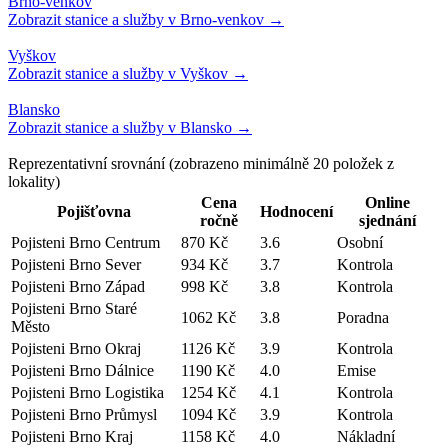
Reprezentativní srovnání
(zobrazeno minimálně
20
položek z
lokality)
Cena
Online
Pojišťovna
Hodnocení
ročně
sjednání
Pojisteni Brno Centrum
870 Kč
3.6
Osobní
Pojisteni Brno Sever
934 Kč
3.7
Kontrola
Pojisteni Brno Západ
998 Kč
3.8
Kontrola
Pojisteni Brno Staré
1062 Kč
3.8
Poradna
Město
Pojisteni Brno Okraj
1126 Kč
3.9
Kontrola
Pojisteni Brno Dálnice
1190 Kč
4.0
Emise
Pojisteni Brno Logistika
1254 Kč
4.1
Kontrola
Pojisteni Brno Průmysl
1094 Kč
3.9
Kontrola
Pojisteni Brno Kraj
1158 Kč
4.0
Nákladní