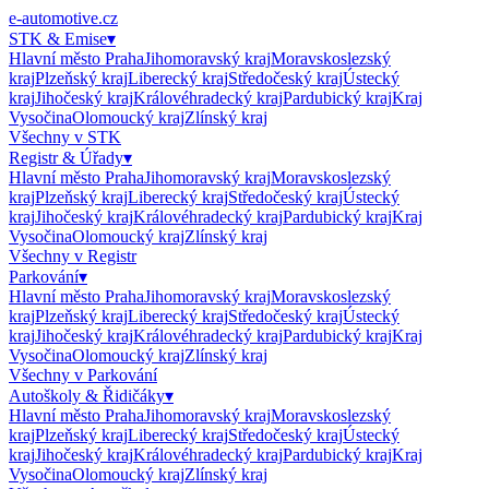
e-automotive.cz
STK & Emise
▾
Hlavní město Praha
Jihomoravský kraj
Moravskoslezský
kraj
Plzeňský kraj
Liberecký kraj
Středočeský kraj
Ústecký
kraj
Jihočeský kraj
Královéhradecký kraj
Pardubický kraj
Kraj
Vysočina
Olomoucký kraj
Zlínský kraj
Všechny v
STK
Registr & Úřady
▾
Hlavní město Praha
Jihomoravský kraj
Moravskoslezský
kraj
Plzeňský kraj
Liberecký kraj
Středočeský kraj
Ústecký
kraj
Jihočeský kraj
Královéhradecký kraj
Pardubický kraj
Kraj
Vysočina
Olomoucký kraj
Zlínský kraj
Všechny v
Registr
Parkování
▾
Hlavní město Praha
Jihomoravský kraj
Moravskoslezský
kraj
Plzeňský kraj
Liberecký kraj
Středočeský kraj
Ústecký
kraj
Jihočeský kraj
Královéhradecký kraj
Pardubický kraj
Kraj
Vysočina
Olomoucký kraj
Zlínský kraj
Všechny v
Parkování
Autoškoly & Řidičáky
▾
Hlavní město Praha
Jihomoravský kraj
Moravskoslezský
kraj
Plzeňský kraj
Liberecký kraj
Středočeský kraj
Ústecký
kraj
Jihočeský kraj
Královéhradecký kraj
Pardubický kraj
Kraj
Vysočina
Olomoucký kraj
Zlínský kraj