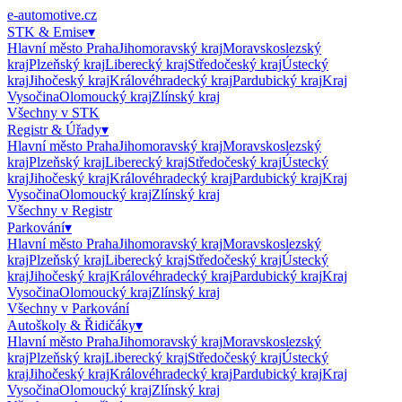
e-automotive.cz
STK & Emise
▾
Hlavní město Praha
Jihomoravský kraj
Moravskoslezský
kraj
Plzeňský kraj
Liberecký kraj
Středočeský kraj
Ústecký
kraj
Jihočeský kraj
Královéhradecký kraj
Pardubický kraj
Kraj
Vysočina
Olomoucký kraj
Zlínský kraj
Všechny v
STK
Registr & Úřady
▾
Hlavní město Praha
Jihomoravský kraj
Moravskoslezský
kraj
Plzeňský kraj
Liberecký kraj
Středočeský kraj
Ústecký
kraj
Jihočeský kraj
Královéhradecký kraj
Pardubický kraj
Kraj
Vysočina
Olomoucký kraj
Zlínský kraj
Všechny v
Registr
Parkování
▾
Hlavní město Praha
Jihomoravský kraj
Moravskoslezský
kraj
Plzeňský kraj
Liberecký kraj
Středočeský kraj
Ústecký
kraj
Jihočeský kraj
Královéhradecký kraj
Pardubický kraj
Kraj
Vysočina
Olomoucký kraj
Zlínský kraj
Všechny v
Parkování
Autoškoly & Řidičáky
▾
Hlavní město Praha
Jihomoravský kraj
Moravskoslezský
kraj
Plzeňský kraj
Liberecký kraj
Středočeský kraj
Ústecký
kraj
Jihočeský kraj
Královéhradecký kraj
Pardubický kraj
Kraj
Vysočina
Olomoucký kraj
Zlínský kraj