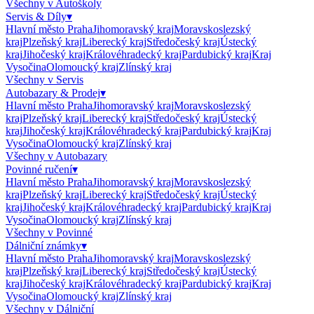
Všechny v
Autoškoly
Servis & Díly
▾
Hlavní město Praha
Jihomoravský kraj
Moravskoslezský
kraj
Plzeňský kraj
Liberecký kraj
Středočeský kraj
Ústecký
kraj
Jihočeský kraj
Královéhradecký kraj
Pardubický kraj
Kraj
Vysočina
Olomoucký kraj
Zlínský kraj
Všechny v
Servis
Autobazary & Prodej
▾
Hlavní město Praha
Jihomoravský kraj
Moravskoslezský
kraj
Plzeňský kraj
Liberecký kraj
Středočeský kraj
Ústecký
kraj
Jihočeský kraj
Královéhradecký kraj
Pardubický kraj
Kraj
Vysočina
Olomoucký kraj
Zlínský kraj
Všechny v
Autobazary
Povinné ručení
▾
Hlavní město Praha
Jihomoravský kraj
Moravskoslezský
kraj
Plzeňský kraj
Liberecký kraj
Středočeský kraj
Ústecký
kraj
Jihočeský kraj
Královéhradecký kraj
Pardubický kraj
Kraj
Vysočina
Olomoucký kraj
Zlínský kraj
Všechny v
Povinné
Dálniční známky
▾
Hlavní město Praha
Jihomoravský kraj
Moravskoslezský
kraj
Plzeňský kraj
Liberecký kraj
Středočeský kraj
Ústecký
kraj
Jihočeský kraj
Královéhradecký kraj
Pardubický kraj
Kraj
Vysočina
Olomoucký kraj
Zlínský kraj
Všechny v
Dálniční