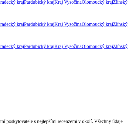
radecký kraj
Pardubický kraj
Kraj Vysočina
Olomoucký kraj
Zlínský
radecký kraj
Pardubický kraj
Kraj Vysočina
Olomoucký kraj
Zlínský
radecký kraj
Pardubický kraj
Kraj Vysočina
Olomoucký kraj
Zlínský
tní poskytovatele s nejlepšími recenzemi v okolí. Všechny údaje