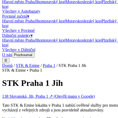
Hlavní město Praha
Jihomoravský kraj
Moravskoslezský kraj
Plzeňský 
kraj
Všechny v
Autobazary
Povinné ručení
▾
Hlavní město Praha
Jihomoravský kraj
Moravskoslezský kraj
Plzeňský 
kraj
Všechny v
Povinné
Dálniční známky
▾
Hlavní město Praha
Jihomoravský kraj
Moravskoslezský kraj
Plzeňský 
kraj
Všechny v
Dálniční
O nás
Prozkoumat
☰
Domů
/
STK & Emise
/
Praha 1
/
STK Praha 1 Jih
STK & Emise
•
Praha 1
STK Praha 1 Jih
138 Slovanská, Jih, Praha 1
↗ (Otevřít mapu v Google)
Tato
STK & Emise
lokalita v
Praha 1
nabízí ověřené služby pro motor
vycházejí z veřejných zdrojů a jsou pravidelně aktualizovány.