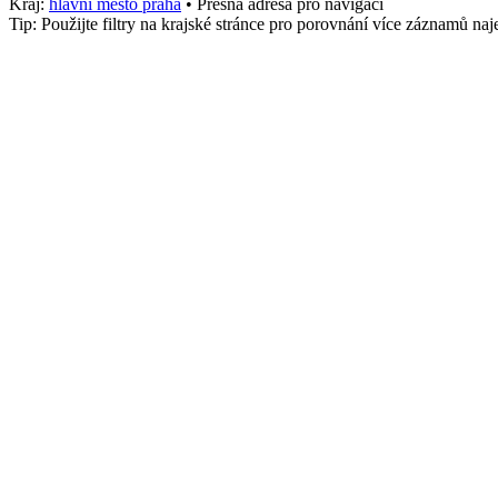
Kraj:
hlavni mesto praha
• Přesná adresa pro navigaci
Tip: Použijte filtry na krajské stránce pro porovnání více záznamů n
Město
Praha 1
stk_osobni
1446
Služby
Nákladní, Poradna
Telefon
+4207002800
Adresa
138 Slovanská, Jih, Praha 1
,
Praha 1