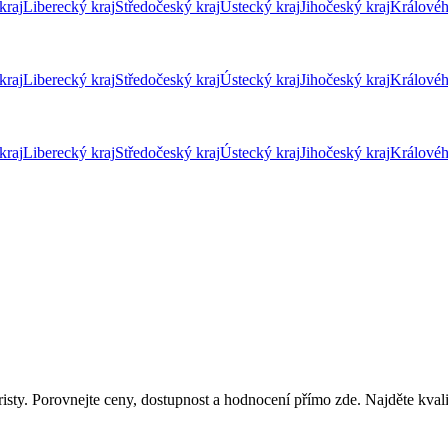
kraj
Liberecký kraj
Středočeský kraj
Ústecký kraj
Jihočeský kraj
Královéh
kraj
Liberecký kraj
Středočeský kraj
Ústecký kraj
Jihočeský kraj
Královéh
kraj
Liberecký kraj
Středočeský kraj
Ústecký kraj
Jihočeský kraj
Královéh
isty. Porovnejte ceny, dostupnost a hodnocení přímo zde. Najděte kvali