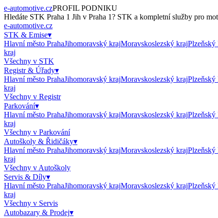
e-automotive.cz
PROFIL PODNIKU
Hledáte
STK Praha 1 Jih
v
Praha 1
?
STK
a kompletní služby pro moto
e-automotive.cz
STK & Emise
▾
Hlavní město Praha
Jihomoravský kraj
Moravskoslezský kraj
Plzeňský 
kraj
Všechny v
STK
Registr & Úřady
▾
Hlavní město Praha
Jihomoravský kraj
Moravskoslezský kraj
Plzeňský 
kraj
Všechny v
Registr
Parkování
▾
Hlavní město Praha
Jihomoravský kraj
Moravskoslezský kraj
Plzeňský 
kraj
Všechny v
Parkování
Autoškoly & Řidičáky
▾
Hlavní město Praha
Jihomoravský kraj
Moravskoslezský kraj
Plzeňský 
kraj
Všechny v
Autoškoly
Servis & Díly
▾
Hlavní město Praha
Jihomoravský kraj
Moravskoslezský kraj
Plzeňský 
kraj
Všechny v
Servis
Autobazary & Prodej
▾