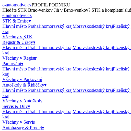
e-automotive.cz
PROFIL PODNIKU
Hledáte
STK Brno-venkov Jih
v
Brno-venkov
?
STK
a kompletní služ
e-automotive.cz
STK & Emise
▾
Hlavní město Praha
Jihomoravský kraj
Moravskoslezský kraj
Plzeňský 
kraj
Všechny v
STK
Registr & Úřady
▾
Hlavní město Praha
Jihomoravský kraj
Moravskoslezský kraj
Plzeňský 
kraj
Všechny v
Registr
Parkování
▾
Hlavní město Praha
Jihomoravský kraj
Moravskoslezský kraj
Plzeňský 
kraj
Všechny v
Parkování
Autoškoly & Řidičáky
▾
Hlavní město Praha
Jihomoravský kraj
Moravskoslezský kraj
Plzeňský 
kraj
Všechny v
Autoškoly
Servis & Díly
▾
Hlavní město Praha
Jihomoravský kraj
Moravskoslezský kraj
Plzeňský 
kraj
Všechny v
Servis
Autobazary & Prodej
▾