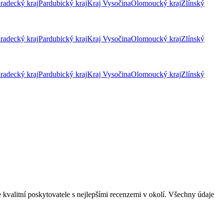
radecký kraj
Pardubický kraj
Kraj Vysočina
Olomoucký kraj
Zlínský
radecký kraj
Pardubický kraj
Kraj Vysočina
Olomoucký kraj
Zlínský
radecký kraj
Pardubický kraj
Kraj Vysočina
Olomoucký kraj
Zlínský
 kvalitní poskytovatele s nejlepšími recenzemi v okolí. Všechny údaje