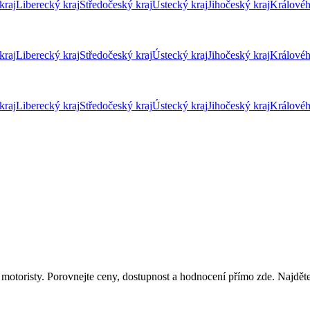
kraj
Liberecký kraj
Středočeský kraj
Ústecký kraj
Jihočeský kraj
Královéh
kraj
Liberecký kraj
Středočeský kraj
Ústecký kraj
Jihočeský kraj
Královéh
kraj
Liberecký kraj
Středočeský kraj
Ústecký kraj
Jihočeský kraj
Královéh
motoristy. Porovnejte ceny, dostupnost a hodnocení přímo zde. Najděte