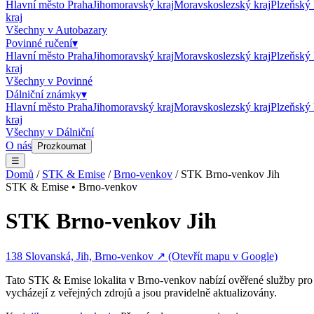
Hlavní město Praha
Jihomoravský kraj
Moravskoslezský kraj
Plzeňský 
kraj
Všechny v
Autobazary
Povinné ručení
▾
Hlavní město Praha
Jihomoravský kraj
Moravskoslezský kraj
Plzeňský 
kraj
Všechny v
Povinné
Dálniční známky
▾
Hlavní město Praha
Jihomoravský kraj
Moravskoslezský kraj
Plzeňský 
kraj
Všechny v
Dálniční
O nás
Prozkoumat
☰
Domů
/
STK & Emise
/
Brno-venkov
/
STK Brno-venkov Jih
STK & Emise
•
Brno-venkov
STK Brno-venkov Jih
138 Slovanská, Jih, Brno-venkov
↗ (Otevřít mapu v Google)
Tato
STK & Emise
lokalita v
Brno-venkov
nabízí ověřené služby pro 
vycházejí z veřejných zdrojů a jsou pravidelně aktualizovány.