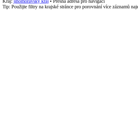
Kraj:
jihomoravsky kraj
• Přesná adresa pro navigaci
Tip: Použijte filtry na krajské stránce pro porovnání více záznamů n
Město
Brno-venkov
stk_osobni
1446
Služby
Nákladní, Poradna
Telefon
+4207002800
Adresa
138 Slovanská, Jih, Brno-venkov
,
Brno-venkov