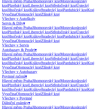
Hlavní město Praha
Jihomoravský kraj
Moravskoslezský
kraj
Plzeňský kraj
Liberecký kraj
Středočeský kraj
Ústecký
kraj
Jihočeský kraj
Královéhradecký kraj
Pardubický kraj
Kraj
Vysočina
Olomoucký kraj
Zlínský kraj
Všechny v
Autoškoly
Servis & Díly
▾
Hlavní město Praha
Jihomoravský kraj
Moravskoslezský
kraj
Plzeňský kraj
Liberecký kraj
Středočeský kraj
Ústecký
kraj
Jihočeský kraj
Královéhradecký kraj
Pardubický kraj
Kraj
Vysočina
Olomoucký kraj
Zlínský kraj
Všechny v
Servis
Autobazary & Prodej
▾
Hlavní město Praha
Jihomoravský kraj
Moravskoslezský
kraj
Plzeňský kraj
Liberecký kraj
Středočeský kraj
Ústecký
kraj
Jihočeský kraj
Královéhradecký kraj
Pardubický kraj
Kraj
Vysočina
Olomoucký kraj
Zlínský kraj
Všechny v
Autobazary
Povinné ručení
▾
Hlavní město Praha
Jihomoravský kraj
Moravskoslezský
kraj
Plzeňský kraj
Liberecký kraj
Středočeský kraj
Ústecký
kraj
Jihočeský kraj
Královéhradecký kraj
Pardubický kraj
Kraj
Vysočina
Olomoucký kraj
Zlínský kraj
Všechny v
Povinné
Dálniční známky
▾
Hlavní město Praha
Jihomoravský kraj
Moravskoslezský