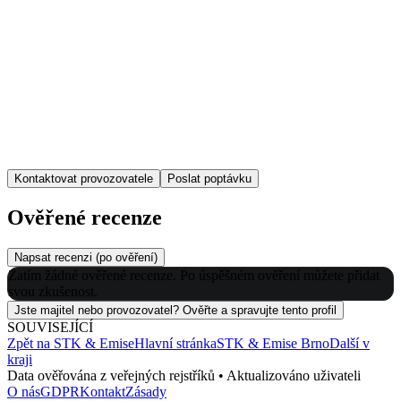
Kontaktovat provozovatele
Poslat poptávku
Ověřené recenze
Napsat recenzi (po ověření)
Zatím žádné ověřené recenze. Po úspěšném ověření můžete přidat
svou zkušenost.
Jste majitel nebo provozovatel? Ověřte a spravujte tento profil
SOUVISEJÍCÍ
Zpět na
STK & Emise
Hlavní stránka
STK & Emise
Brno
Další v
kraji
Data ověřována z veřejných rejstříků • Aktualizováno uživateli
O nás
GDPR
Kontakt
Zásady