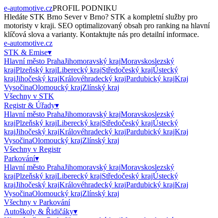
e-automotive.cz
PROFIL PODNIKU
Hledáte
STK Brno Sever
v
Brno
?
STK
a kompletní služby pro
motoristy v kraji. SEO optimalizovaný obsah pro ranking na hlavní
klíčová slova a varianty. Kontaktujte nás pro detailní informace.
e-automotive.cz
STK & Emise
▾
Hlavní město Praha
Jihomoravský kraj
Moravskoslezský
kraj
Plzeňský kraj
Liberecký kraj
Středočeský kraj
Ústecký
kraj
Jihočeský kraj
Královéhradecký kraj
Pardubický kraj
Kraj
Vysočina
Olomoucký kraj
Zlínský kraj
Všechny v
STK
Registr & Úřady
▾
Hlavní město Praha
Jihomoravský kraj
Moravskoslezský
kraj
Plzeňský kraj
Liberecký kraj
Středočeský kraj
Ústecký
kraj
Jihočeský kraj
Královéhradecký kraj
Pardubický kraj
Kraj
Vysočina
Olomoucký kraj
Zlínský kraj
Všechny v
Registr
Parkování
▾
Hlavní město Praha
Jihomoravský kraj
Moravskoslezský
kraj
Plzeňský kraj
Liberecký kraj
Středočeský kraj
Ústecký
kraj
Jihočeský kraj
Královéhradecký kraj
Pardubický kraj
Kraj
Vysočina
Olomoucký kraj
Zlínský kraj
Všechny v
Parkování
Autoškoly & Řidičáky
▾