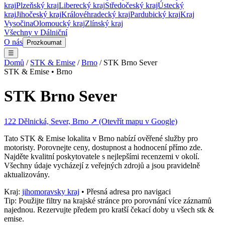
kraj
Plzeňský kraj
Liberecký kraj
Středočeský kraj
Ústecký
kraj
Jihočeský kraj
Královéhradecký kraj
Pardubický kraj
Kraj
Vysočina
Olomoucký kraj
Zlínský kraj
Všechny v
Dálniční
O nás
Prozkoumat
☰
Domů
/
STK & Emise
/
Brno
/
STK Brno Sever
STK & Emise
•
Brno
STK Brno Sever
122 Dělnická, Sever, Brno
↗ (Otevřít mapu v Google)
Tato
STK & Emise
lokalita v
Brno
nabízí ověřené služby pro
motoristy. Porovnejte ceny, dostupnost a hodnocení přímo zde.
Najděte kvalitní poskytovatele s nejlepšími recenzemi v okolí.
Všechny údaje vycházejí z veřejných zdrojů a jsou pravidelně
aktualizovány.
Kraj:
jihomoravsky kraj
• Přesná adresa pro navigaci
Tip: Použijte filtry na krajské stránce pro porovnání více záznamů
najednou. Rezervujte předem pro kratší čekací doby u všech
stk &
emise
.