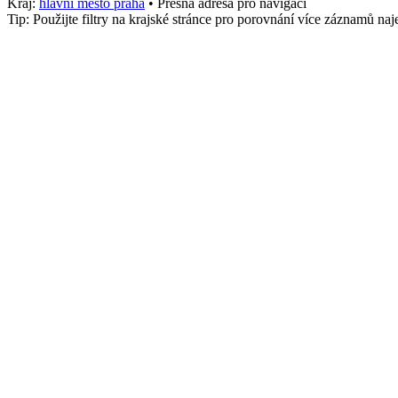
Kraj:
hlavni mesto praha
• Přesná adresa pro navigaci
Tip: Použijte filtry na krajské stránce pro porovnání více záznamů n
Město
Teplice
stk_osobni
966
Služby
Nákladní, Poradna
Telefon
+4207301300
Adresa
123 Sokolská, Východ, Teplice
,
Teplice