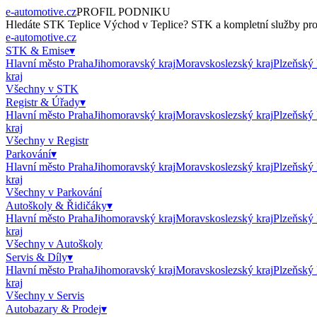
e-automotive.cz
PROFIL PODNIKU
Hledáte
STK Teplice Východ
v
Teplice
?
STK
a kompletní služby pro 
e-automotive.cz
STK & Emise
▾
Hlavní město Praha
Jihomoravský kraj
Moravskoslezský kraj
Plzeňský 
kraj
Všechny v
STK
Registr & Úřady
▾
Hlavní město Praha
Jihomoravský kraj
Moravskoslezský kraj
Plzeňský 
kraj
Všechny v
Registr
Parkování
▾
Hlavní město Praha
Jihomoravský kraj
Moravskoslezský kraj
Plzeňský 
kraj
Všechny v
Parkování
Autoškoly & Řidičáky
▾
Hlavní město Praha
Jihomoravský kraj
Moravskoslezský kraj
Plzeňský 
kraj
Všechny v
Autoškoly
Servis & Díly
▾
Hlavní město Praha
Jihomoravský kraj
Moravskoslezský kraj
Plzeňský 
kraj
Všechny v
Servis
Autobazary & Prodej
▾