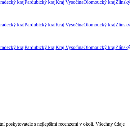
radecký kraj
Pardubický kraj
Kraj Vysočina
Olomoucký kraj
Zlínský
radecký kraj
Pardubický kraj
Kraj Vysočina
Olomoucký kraj
Zlínský
radecký kraj
Pardubický kraj
Kraj Vysočina
Olomoucký kraj
Zlínský
tní poskytovatele s nejlepšími recenzemi v okolí. Všechny údaje