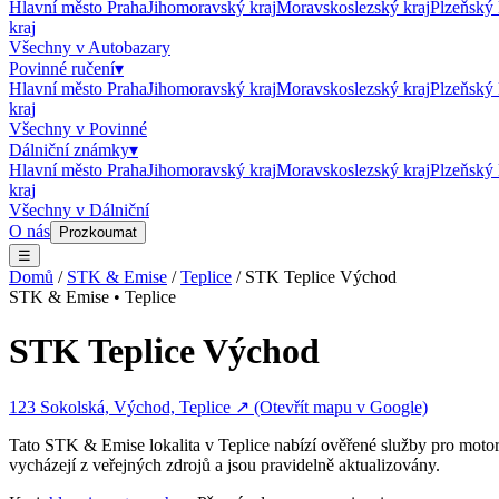
Hlavní město Praha
Jihomoravský kraj
Moravskoslezský kraj
Plzeňský 
kraj
Všechny v
Autobazary
Povinné ručení
▾
Hlavní město Praha
Jihomoravský kraj
Moravskoslezský kraj
Plzeňský 
kraj
Všechny v
Povinné
Dálniční známky
▾
Hlavní město Praha
Jihomoravský kraj
Moravskoslezský kraj
Plzeňský 
kraj
Všechny v
Dálniční
O nás
Prozkoumat
☰
Domů
/
STK & Emise
/
Teplice
/
STK Teplice Východ
STK & Emise
•
Teplice
STK Teplice Východ
123 Sokolská, Východ, Teplice
↗ (Otevřít mapu v Google)
Tato
STK & Emise
lokalita v
Teplice
nabízí ověřené služby pro motor
vycházejí z veřejných zdrojů a jsou pravidelně aktualizovány.