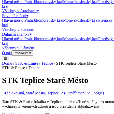
Hlavní město Praha
Jihomoravský kraj
Moravskoslezský kraj
Plzeňský 
kraj
Všechny v
Autobazary
Povinné ručení
▾
Hlavní město Praha
Jihomoravský kraj
Moravskoslezský kraj
Plzeňský 
kraj
Všechny v
Povinné
Dálniční známky
▾
Hlavní město Praha
Jihomoravský kraj
Moravskoslezský kraj
Plzeňský 
kraj
Všechny v
Dálniční
O nás
Prozkoumat
☰
Domů
/
STK & Emise
/
Teplice
/
STK Teplice Staré Město
STK & Emise
•
Teplice
STK Teplice Staré Město
143 Sokolská, Staré Město, Teplice
↗ (Otevřít mapu v Google)
Tato
STK & Emise
lokalita v
Teplice
nabízí ověřené služby pro motor
vycházejí z veřejných zdrojů a jsou pravidelně aktualizovány.