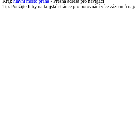
Kraj:
hlavni mesto praha
• Přesná adresa pro navigaci
Tip: Použijte filtry na krajské stránce pro porovnání více záznamů n
Město
Teplice
stk_osobni
870
Služby
Osobní, Kontrola
Telefon
+4207503300
Adresa
143 Sokolská, Staré Město, Teplice
,
Teplice