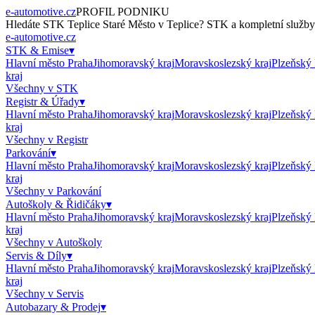
e-automotive.cz
PROFIL PODNIKU
Hledáte
STK Teplice Staré Město
v
Teplice
?
STK
a kompletní služby 
e-automotive.cz
STK & Emise
▾
Hlavní město Praha
Jihomoravský kraj
Moravskoslezský kraj
Plzeňský 
kraj
Všechny v
STK
Registr & Úřady
▾
Hlavní město Praha
Jihomoravský kraj
Moravskoslezský kraj
Plzeňský 
kraj
Všechny v
Registr
Parkování
▾
Hlavní město Praha
Jihomoravský kraj
Moravskoslezský kraj
Plzeňský 
kraj
Všechny v
Parkování
Autoškoly & Řidičáky
▾
Hlavní město Praha
Jihomoravský kraj
Moravskoslezský kraj
Plzeňský 
kraj
Všechny v
Autoškoly
Servis & Díly
▾
Hlavní město Praha
Jihomoravský kraj
Moravskoslezský kraj
Plzeňský 
kraj
Všechny v
Servis
Autobazary & Prodej
▾