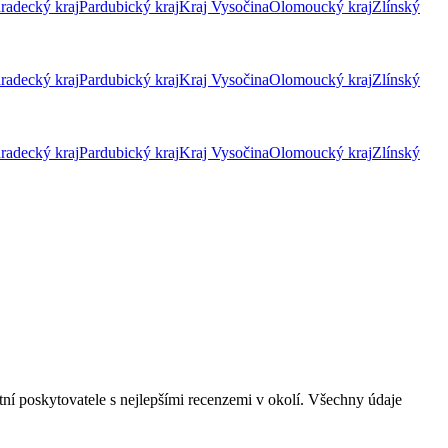
radecký kraj
Pardubický kraj
Kraj Vysočina
Olomoucký kraj
Zlínský
radecký kraj
Pardubický kraj
Kraj Vysočina
Olomoucký kraj
Zlínský
radecký kraj
Pardubický kraj
Kraj Vysočina
Olomoucký kraj
Zlínský
tní poskytovatele s nejlepšími recenzemi v okolí. Všechny údaje