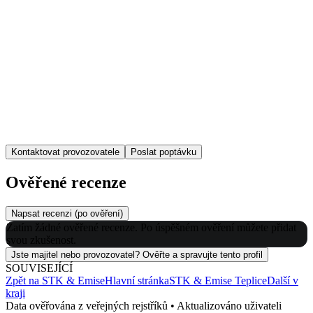
Kontaktovat provozovatele
Poslat poptávku
Ověřené recenze
Napsat recenzi (po ověření)
Zatím žádné ověřené recenze. Po úspěšném ověření můžete přidat
svou zkušenost.
Jste majitel nebo provozovatel? Ověřte a spravujte tento profil
SOUVISEJÍCÍ
Zpět na
STK & Emise
Hlavní stránka
STK & Emise
Teplice
Další v
kraji
Data ověřována z veřejných rejstříků • Aktualizováno uživateli