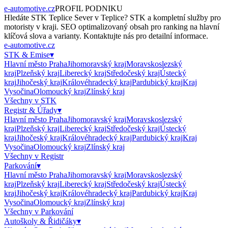
e-automotive.cz
PROFIL PODNIKU
Hledáte
STK Teplice Sever
v
Teplice
?
STK
a kompletní služby pro
motoristy v kraji. SEO optimalizovaný obsah pro ranking na hlavní
klíčová slova a varianty. Kontaktujte nás pro detailní informace.
e-automotive.cz
STK & Emise
▾
Hlavní město Praha
Jihomoravský kraj
Moravskoslezský
kraj
Plzeňský kraj
Liberecký kraj
Středočeský kraj
Ústecký
kraj
Jihočeský kraj
Královéhradecký kraj
Pardubický kraj
Kraj
Vysočina
Olomoucký kraj
Zlínský kraj
Všechny v
STK
Registr & Úřady
▾
Hlavní město Praha
Jihomoravský kraj
Moravskoslezský
kraj
Plzeňský kraj
Liberecký kraj
Středočeský kraj
Ústecký
kraj
Jihočeský kraj
Královéhradecký kraj
Pardubický kraj
Kraj
Vysočina
Olomoucký kraj
Zlínský kraj
Všechny v
Registr
Parkování
▾
Hlavní město Praha
Jihomoravský kraj
Moravskoslezský
kraj
Plzeňský kraj
Liberecký kraj
Středočeský kraj
Ústecký
kraj
Jihočeský kraj
Královéhradecký kraj
Pardubický kraj
Kraj
Vysočina
Olomoucký kraj
Zlínský kraj
Všechny v
Parkování
Autoškoly & Řidičáky
▾