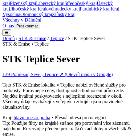
kraj
Plzeňský kraj
Liberecký kraj
Středočeský kraj
Ústecký
kraj
Jihočeský kraj
Královéhradecký kraj
Pardubický kraj
Kraj
Vysočina
Olomoucký kraj
Zlínský kraj
Všechny v
Dálniční
O nás
Prozkoumat
☰
Domů
/
STK & Emise
/
Teplice
/
STK Teplice Sever
STK & Emise
•
Teplice
STK Teplice Sever
139 Pobřežní, Sever, Teplice
↗ (Otevřít mapu v Google)
Tato
STK & Emise
lokalita v
Teplice
nabízí ověřené služby pro
motoristy. Porovnejte ceny, dostupnost a hodnocení přímo zde.
Najděte kvalitní poskytovatele s nejlepšími recenzemi v okolí.
Všechny údaje vycházejí z veřejných zdrojů a jsou pravidelně
aktualizovány.
Kraj:
hlavni mesto praha
• Přesná adresa pro navigaci
Tip: Použijte filtry na krajské stránce pro porovnání více záznamů
najednou. Rezervujte předem pro kratší čekací doby u všech
stk &
emise
.