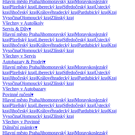
Hlavní město Praha
Jihomoravský kraj
Moravskoslezský
kraj
Plzeňský kraj
Liberecký kraj
Středočeský kraj
Ústecký
kraj
Jihočeský kraj
Královéhradecký kraj
Pardubický kraj
Kraj
Vysočina
Olomoucký kraj
Zlínský kraj
Všechny v
Autoškoly
Servis & Díly
▾
Hlavní město Praha
Jihomoravský kraj
Moravskoslezský
kraj
Plzeňský kraj
Liberecký kraj
Středočeský kraj
Ústecký
kraj
Jihočeský kraj
Královéhradecký kraj
Pardubický kraj
Kraj
Vysočina
Olomoucký kraj
Zlínský kraj
Všechny v
Servis
Autobazary & Prodej
▾
Hlavní město Praha
Jihomoravský kraj
Moravskoslezský
kraj
Plzeňský kraj
Liberecký kraj
Středočeský kraj
Ústecký
kraj
Jihočeský kraj
Královéhradecký kraj
Pardubický kraj
Kraj
Vysočina
Olomoucký kraj
Zlínský kraj
Všechny v
Autobazary
Povinné ručení
▾
Hlavní město Praha
Jihomoravský kraj
Moravskoslezský
kraj
Plzeňský kraj
Liberecký kraj
Středočeský kraj
Ústecký
kraj
Jihočeský kraj
Královéhradecký kraj
Pardubický kraj
Kraj
Vysočina
Olomoucký kraj
Zlínský kraj
Všechny v
Povinné
Dálniční známky
▾
Hlavní město Praha
Jihomoravský kraj
Moravskoslezský