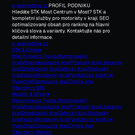
e-automotive.cz
PROFIL PODNIKU
Hledáte
STK Most Centrum
v
Most
?
STK
a
kompletní služby pro motoristy v kraji. SEO
optimalizovaný obsah pro ranking na hlavní
klíčová slova a varianty. Kontaktujte nás pro
detailní informace.
e-automotive.cz
STK & Emise
▾
Hlavní město Praha
Jihomoravský
kraj
Moravskoslezský kraj
Plzeňský kraj
Liberecký
kraj
Středočeský kraj
Ústecký kraj
Jihočeský
kraj
Královéhradecký kraj
Pardubický kraj
Kraj
Vysočina
Olomoucký kraj
Zlínský kraj
Všechny v
STK
Registr & Úřady
▾
Hlavní město Praha
Jihomoravský
kraj
Moravskoslezský kraj
Plzeňský kraj
Liberecký
kraj
Středočeský kraj
Ústecký kraj
Jihočeský
kraj
Královéhradecký kraj
Pardubický kraj
Kraj
Vysočina
Olomoucký kraj
Zlínský kraj
Všechny v
Registr