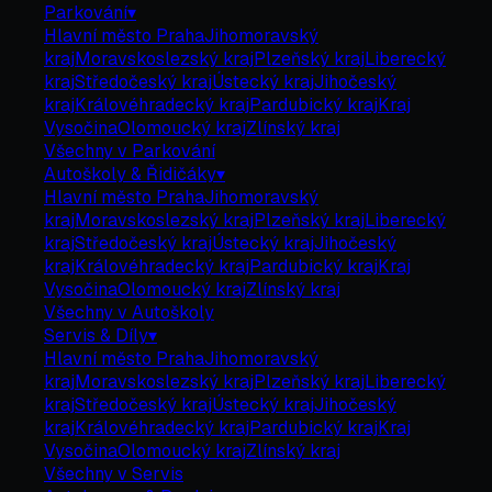
Parkování
▾
Hlavní město Praha
Jihomoravský
kraj
Moravskoslezský kraj
Plzeňský kraj
Liberecký
kraj
Středočeský kraj
Ústecký kraj
Jihočeský
kraj
Královéhradecký kraj
Pardubický kraj
Kraj
Vysočina
Olomoucký kraj
Zlínský kraj
Všechny v
Parkování
Autoškoly & Řidičáky
▾
Hlavní město Praha
Jihomoravský
kraj
Moravskoslezský kraj
Plzeňský kraj
Liberecký
kraj
Středočeský kraj
Ústecký kraj
Jihočeský
kraj
Královéhradecký kraj
Pardubický kraj
Kraj
Vysočina
Olomoucký kraj
Zlínský kraj
Všechny v
Autoškoly
Servis & Díly
▾
Hlavní město Praha
Jihomoravský
kraj
Moravskoslezský kraj
Plzeňský kraj
Liberecký
kraj
Středočeský kraj
Ústecký kraj
Jihočeský
kraj
Královéhradecký kraj
Pardubický kraj
Kraj
Vysočina
Olomoucký kraj
Zlínský kraj
Všechny v
Servis