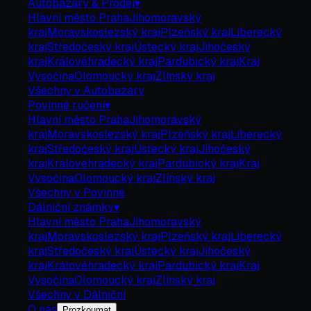
Autobazary & Prodej
▾
Hlavní město Praha
Jihomoravský
kraj
Moravskoslezský kraj
Plzeňský kraj
Liberecký
kraj
Středočeský kraj
Ústecký kraj
Jihočeský
kraj
Královéhradecký kraj
Pardubický kraj
Kraj
Vysočina
Olomoucký kraj
Zlínský kraj
Všechny v
Autobazary
Povinné ručení
▾
Hlavní město Praha
Jihomoravský
kraj
Moravskoslezský kraj
Plzeňský kraj
Liberecký
kraj
Středočeský kraj
Ústecký kraj
Jihočeský
kraj
Královéhradecký kraj
Pardubický kraj
Kraj
Vysočina
Olomoucký kraj
Zlínský kraj
Všechny v
Povinné
Dálniční známky
▾
Hlavní město Praha
Jihomoravský
kraj
Moravskoslezský kraj
Plzeňský kraj
Liberecký
kraj
Středočeský kraj
Ústecký kraj
Jihočeský
kraj
Královéhradecký kraj
Pardubický kraj
Kraj
Vysočina
Olomoucký kraj
Zlínský kraj
Všechny v
Dálniční
O nás
Prozkoumat