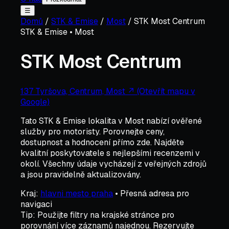
☰
Domů
/
STK & Emise
/
Most
/
STK Most Centrum
STK & Emise
•
Most
STK Most Centrum
137 Tyršova, Centrum, Most
↗ (Otevřít mapu v
Google)
Tato
STK & Emise
lokalita v
Most
nabízí ověřené
služby pro motoristy. Porovnejte ceny,
dostupnost a hodnocení přímo zde. Najděte
kvalitní poskytovatele s nejlepšími recenzemi v
okolí. Všechny údaje vycházejí z veřejných zdrojů
a jsou pravidelně aktualizovány.
Kraj:
hlavni mesto praha
• Přesná adresa pro
navigaci
Tip: Použijte filtry na krajské stránce pro
porovnání více záznamů najednou. Rezervujte