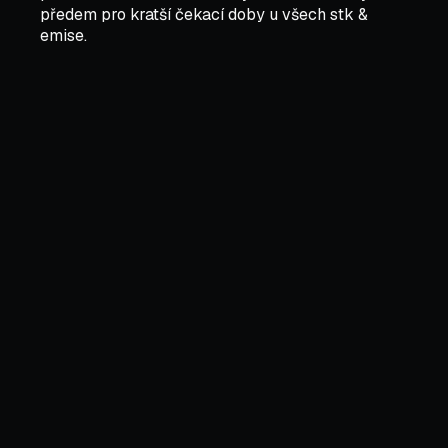
předem pro kratší čekací doby u všech
stk &
emise
.
Město
Most
stk_osobni
1414
Služby
Osobní, Kontrola
Telefon
+4207802700
Adresa
137 Tyršova, Centrum, Most
,
Most