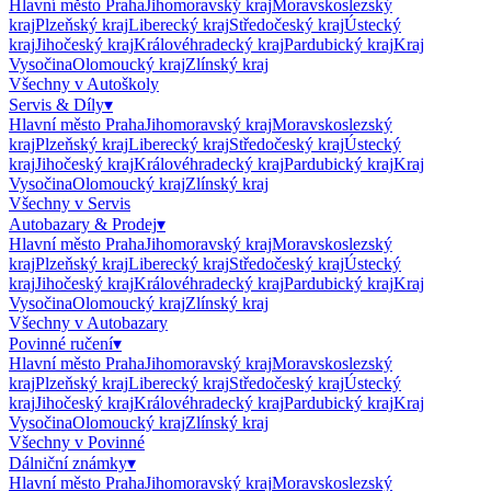
Hlavní město Praha
Jihomoravský kraj
Moravskoslezský
kraj
Plzeňský kraj
Liberecký kraj
Středočeský kraj
Ústecký
kraj
Jihočeský kraj
Královéhradecký kraj
Pardubický kraj
Kraj
Vysočina
Olomoucký kraj
Zlínský kraj
Všechny v
Autoškoly
Servis & Díly
▾
Hlavní město Praha
Jihomoravský kraj
Moravskoslezský
kraj
Plzeňský kraj
Liberecký kraj
Středočeský kraj
Ústecký
kraj
Jihočeský kraj
Královéhradecký kraj
Pardubický kraj
Kraj
Vysočina
Olomoucký kraj
Zlínský kraj
Všechny v
Servis
Autobazary & Prodej
▾
Hlavní město Praha
Jihomoravský kraj
Moravskoslezský
kraj
Plzeňský kraj
Liberecký kraj
Středočeský kraj
Ústecký
kraj
Jihočeský kraj
Královéhradecký kraj
Pardubický kraj
Kraj
Vysočina
Olomoucký kraj
Zlínský kraj
Všechny v
Autobazary
Povinné ručení
▾
Hlavní město Praha
Jihomoravský kraj
Moravskoslezský
kraj
Plzeňský kraj
Liberecký kraj
Středočeský kraj
Ústecký
kraj
Jihočeský kraj
Královéhradecký kraj
Pardubický kraj
Kraj
Vysočina
Olomoucký kraj
Zlínský kraj
Všechny v
Povinné
Dálniční známky
▾
Hlavní město Praha
Jihomoravský kraj
Moravskoslezský