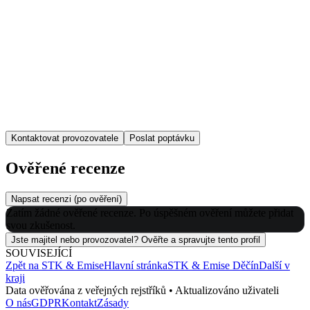
Kontaktovat provozovatele
Poslat poptávku
Ověřené recenze
Napsat recenzi (po ověření)
Zatím žádné ověřené recenze. Po úspěšném ověření můžete přidat
svou zkušenost.
Jste majitel nebo provozovatel? Ověřte a spravujte tento profil
SOUVISEJÍCÍ
Zpět na
STK & Emise
Hlavní stránka
STK & Emise
Děčín
Další v
kraji
Data ověřována z veřejných rejstříků • Aktualizováno uživateli
O nás
GDPR
Kontakt
Zásady