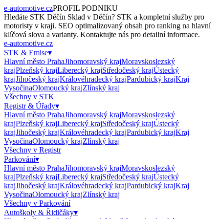
e-automotive.cz
PROFIL PODNIKU
Hledáte
STK Děčín Sklad
v
Děčín
?
STK
a kompletní služby pro
motoristy v kraji. SEO optimalizovaný obsah pro ranking na hlavní
klíčová slova a varianty. Kontaktujte nás pro detailní informace.
e-automotive.cz
STK & Emise
▾
Hlavní město Praha
Jihomoravský kraj
Moravskoslezský
kraj
Plzeňský kraj
Liberecký kraj
Středočeský kraj
Ústecký
kraj
Jihočeský kraj
Královéhradecký kraj
Pardubický kraj
Kraj
Vysočina
Olomoucký kraj
Zlínský kraj
Všechny v
STK
Registr & Úřady
▾
Hlavní město Praha
Jihomoravský kraj
Moravskoslezský
kraj
Plzeňský kraj
Liberecký kraj
Středočeský kraj
Ústecký
kraj
Jihočeský kraj
Královéhradecký kraj
Pardubický kraj
Kraj
Vysočina
Olomoucký kraj
Zlínský kraj
Všechny v
Registr
Parkování
▾
Hlavní město Praha
Jihomoravský kraj
Moravskoslezský
kraj
Plzeňský kraj
Liberecký kraj
Středočeský kraj
Ústecký
kraj
Jihočeský kraj
Královéhradecký kraj
Pardubický kraj
Kraj
Vysočina
Olomoucký kraj
Zlínský kraj
Všechny v
Parkování
Autoškoly & Řidičáky
▾