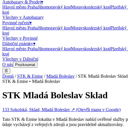
Autobazary & Prodej
▾
Hlavní město Praha
Jihomoravský kraj
Moravskoslezský kraj
Plzeňský 
kraj
Všechny v
Autobazary
Povinné ručení
▾
Hlavní město Praha
Jihomoravský kraj
Moravskoslezský kraj
Plzeňský 
kraj
Všechny v
Povinné
Dálniční známky
▾
Hlavní město Praha
Jihomoravský kraj
Moravskoslezský kraj
Plzeňský 
kraj
Všechny v
Dálniční
O nás
Prozkoumat
☰
Domů
/
STK & Emise
/
Mladá Boleslav
/
STK Mladá Boleslav Sklad
STK & Emise
•
Mladá Boleslav
STK Mladá Boleslav Sklad
133 Sokolská, Sklad, Mladá Boleslav
↗ (Otevřít mapu v Google)
Tato
STK & Emise
lokalita v
Mladá Boleslav
nabízí ověřené služby p
údaje vycházejí z veřejných zdrojů a jsou pravidelně aktualizovány.