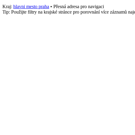
Kraj:
hlavni mesto praha
• Přesná adresa pro navigaci
Tip: Použijte filtry na krajské stránce pro porovnání více záznamů n
Město
Mladá Boleslav
stk_osobni
1286
Služby
Osobní, Kontrola
Telefon
+4207402300
Adresa
133 Sokolská, Sklad, Mladá Boleslav
,
Mladá Boleslav