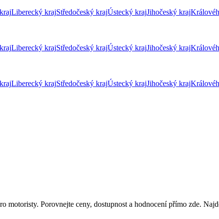
kraj
Liberecký kraj
Středočeský kraj
Ústecký kraj
Jihočeský kraj
Královéh
kraj
Liberecký kraj
Středočeský kraj
Ústecký kraj
Jihočeský kraj
Královéh
kraj
Liberecký kraj
Středočeský kraj
Ústecký kraj
Jihočeský kraj
Královéh
ro motoristy. Porovnejte ceny, dostupnost a hodnocení přímo zde. Najdě