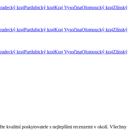
radecký kraj
Pardubický kraj
Kraj Vysočina
Olomoucký kraj
Zlínský
radecký kraj
Pardubický kraj
Kraj Vysočina
Olomoucký kraj
Zlínský
radecký kraj
Pardubický kraj
Kraj Vysočina
Olomoucký kraj
Zlínský
te kvalitní poskytovatele s nejlepšími recenzemi v okolí. Všechny