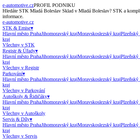
e-automotive.cz
PROFIL PODNIKU
Hledáte
STK Mladá Boleslav Sklad
v
Mladá Boleslav
?
STK
a komple
informace.
e-automotive.cz
STK & Emise
▾
Hlavní město Praha
Jihomoravský kraj
Moravskoslezský kraj
Plzeňský 
kraj
Všechny v
STK
Registr & Úřady
▾
Hlavní město Praha
Jihomoravský kraj
Moravskoslezský kraj
Plzeňský 
kraj
Všechny v
Registr
Parkování
▾
Hlavní město Praha
Jihomoravský kraj
Moravskoslezský kraj
Plzeňský 
kraj
Všechny v
Parkování
Autoškoly & Řidičáky
▾
Hlavní město Praha
Jihomoravský kraj
Moravskoslezský kraj
Plzeňský 
kraj
Všechny v
Autoškoly
Servis & Díly
▾
Hlavní město Praha
Jihomoravský kraj
Moravskoslezský kraj
Plzeňský 
kraj
Všechny v
Servis