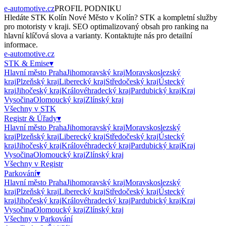
e-automotive.cz
PROFIL PODNIKU
Hledáte
STK Kolín Nové Město
v
Kolín
?
STK
a kompletní služby
pro motoristy v kraji. SEO optimalizovaný obsah pro ranking na
hlavní klíčová slova a varianty. Kontaktujte nás pro detailní
informace.
e-automotive.cz
STK & Emise
▾
Hlavní město Praha
Jihomoravský kraj
Moravskoslezský
kraj
Plzeňský kraj
Liberecký kraj
Středočeský kraj
Ústecký
kraj
Jihočeský kraj
Královéhradecký kraj
Pardubický kraj
Kraj
Vysočina
Olomoucký kraj
Zlínský kraj
Všechny v
STK
Registr & Úřady
▾
Hlavní město Praha
Jihomoravský kraj
Moravskoslezský
kraj
Plzeňský kraj
Liberecký kraj
Středočeský kraj
Ústecký
kraj
Jihočeský kraj
Královéhradecký kraj
Pardubický kraj
Kraj
Vysočina
Olomoucký kraj
Zlínský kraj
Všechny v
Registr
Parkování
▾
Hlavní město Praha
Jihomoravský kraj
Moravskoslezský
kraj
Plzeňský kraj
Liberecký kraj
Středočeský kraj
Ústecký
kraj
Jihočeský kraj
Královéhradecký kraj
Pardubický kraj
Kraj
Vysočina
Olomoucký kraj
Zlínský kraj
Všechny v
Parkování