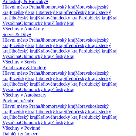
Autoškoly & Řidičáky
▾
Hlavní město Praha
Jihomoravský kraj
Moravskoslezský
kraj
Plzeňský kraj
Liberecký kraj
Středočeský kraj
Ústecký
kraj
Jihočeský kraj
Královéhradecký kraj
Pardubický kraj
Kraj
Vysočina
Olomoucký kraj
Zlínský kraj
Všechny v
Autoškoly
Servis & Díly
▾
Hlavní město Praha
Jihomoravský kraj
Moravskoslezský
kraj
Plzeňský kraj
Liberecký kraj
Středočeský kraj
Ústecký
kraj
Jihočeský kraj
Královéhradecký kraj
Pardubický kraj
Kraj
Vysočina
Olomoucký kraj
Zlínský kraj
Všechny v
Servis
Autobazary & Prodej
▾
Hlavní město Praha
Jihomoravský kraj
Moravskoslezský
kraj
Plzeňský kraj
Liberecký kraj
Středočeský kraj
Ústecký
kraj
Jihočeský kraj
Královéhradecký kraj
Pardubický kraj
Kraj
Vysočina
Olomoucký kraj
Zlínský kraj
Všechny v
Autobazary
Povinné ručení
▾
Hlavní město Praha
Jihomoravský kraj
Moravskoslezský
kraj
Plzeňský kraj
Liberecký kraj
Středočeský kraj
Ústecký
kraj
Jihočeský kraj
Královéhradecký kraj
Pardubický kraj
Kraj
Vysočina
Olomoucký kraj
Zlínský kraj
Všechny v
Povinné
Dálniční známky
▾