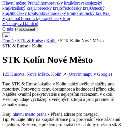
Hlavní město Praha
Jihomoravský kraj
Moravskoslezský
kraj
Plzeňský kraj
Liberecký kraj
Středočeský kraj
Ústecký
kraj
Jihočeský kraj
Královéhradecký kraj
Pardubický kraj
Kraj
Vysočina
Olomoucký kraj
Zlínský kraj
Všechny v
Dálniční
O nás
Prozkoumat
☰
Domů
/
STK & Emise
/
Kolín
/
STK Kolín Nové Město
STK & Emise
•
Kolín
STK Kolín Nové Město
125 Husova, Nové Město, Kolín
↗ (Otevřít mapu v Google)
Tato
STK & Emise
lokalita v
Kolín
nabízí ověřené služby pro
motoristy. Porovnejte ceny, dostupnost a hodnocení přímo zde.
Najděte kvalitní poskytovatele s nejlepšími recenzemi v okolí.
Všechny údaje vycházejí z veřejných zdrojů a jsou pravidelně
aktualizovány.
Kraj:
hlavni mesto praha
• Přesná adresa pro navigaci
Tip: Použijte filtry na krajské stránce pro porovnání více záznamů
najednou. Rezervujte předem pro kratší čekací doby u všech
stk &