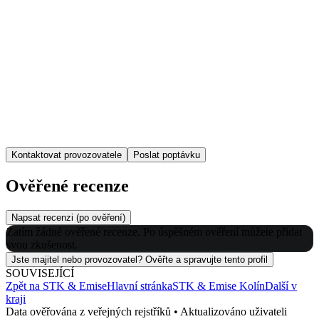
Kontaktovat provozovatele
Poslat poptávku
Ověřené recenze
Napsat recenzi (po ověření)
Zatím žádné ověřené recenze. Po úspěšném ověření můžete přidat
svou zkušenost.
Jste majitel nebo provozovatel? Ověřte a spravujte tento profil
SOUVISEJÍCÍ
Zpět na
STK & Emise
Hlavní stránka
STK & Emise
Kolín
Další v
kraji
Data ověřována z veřejných rejstříků • Aktualizováno uživateli