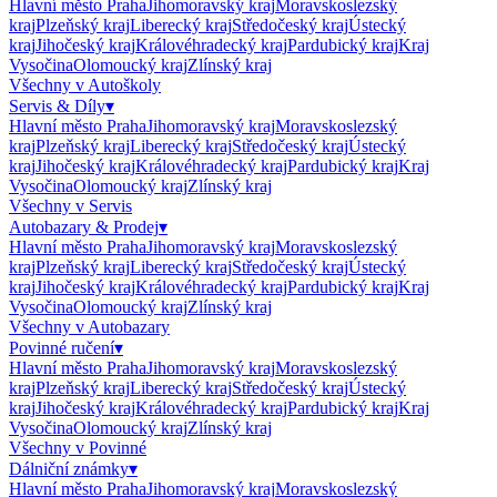
Hlavní město Praha
Jihomoravský kraj
Moravskoslezský
kraj
Plzeňský kraj
Liberecký kraj
Středočeský kraj
Ústecký
kraj
Jihočeský kraj
Královéhradecký kraj
Pardubický kraj
Kraj
Vysočina
Olomoucký kraj
Zlínský kraj
Všechny v
Autoškoly
Servis & Díly
▾
Hlavní město Praha
Jihomoravský kraj
Moravskoslezský
kraj
Plzeňský kraj
Liberecký kraj
Středočeský kraj
Ústecký
kraj
Jihočeský kraj
Královéhradecký kraj
Pardubický kraj
Kraj
Vysočina
Olomoucký kraj
Zlínský kraj
Všechny v
Servis
Autobazary & Prodej
▾
Hlavní město Praha
Jihomoravský kraj
Moravskoslezský
kraj
Plzeňský kraj
Liberecký kraj
Středočeský kraj
Ústecký
kraj
Jihočeský kraj
Královéhradecký kraj
Pardubický kraj
Kraj
Vysočina
Olomoucký kraj
Zlínský kraj
Všechny v
Autobazary
Povinné ručení
▾
Hlavní město Praha
Jihomoravský kraj
Moravskoslezský
kraj
Plzeňský kraj
Liberecký kraj
Středočeský kraj
Ústecký
kraj
Jihočeský kraj
Královéhradecký kraj
Pardubický kraj
Kraj
Vysočina
Olomoucký kraj
Zlínský kraj
Všechny v
Povinné
Dálniční známky
▾
Hlavní město Praha
Jihomoravský kraj
Moravskoslezský