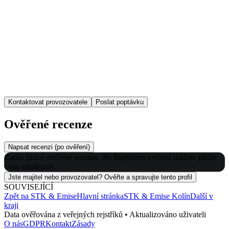
Kontaktovat provozovatele
Poslat poptávku
Ověřené recenze
Napsat recenzi (po ověření)
Zatím žádné ověřené recenze. Po úspěšném ověření můžete přidat
svou zkušenost.
Jste majitel nebo provozovatel? Ověřte a spravujte tento profil
SOUVISEJÍCÍ
Zpět na
STK & Emise
Hlavní stránka
STK & Emise
Kolín
Další v
kraji
Data ověřována z veřejných rejstříků • Aktualizováno uživateli
O nás
GDPR
Kontakt
Zásady