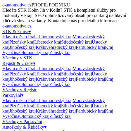
e-automotive.cz
PROFIL PODNIKU
Hledáte
STK Kolín Jih
v
Kolín
?
STK
a kompletní služby pro
motoristy v kraji. SEO optimalizovaný obsah pro ranking na hlavní
klíčová slova a varianty. Kontaktujte nás pro detailní informace.
e-automotive.cz
STK & Emise
▾
Hlavní město Praha
Jihomoravský kraj
Moravskoslezský
kraj
Plzeňský kraj
Liberecký kraj
Středočeský kraj
Ústecký
kraj
Jihočeský kraj
Královéhradecký kraj
Pardubický kraj
Kraj
Vysočina
Olomoucký kraj
Zlínský kraj
Všechny v
STK
Registr & Úřady
▾
Hlavní město Praha
Jihomoravský kraj
Moravskoslezský
kraj
Plzeňský kraj
Liberecký kraj
Středočeský kraj
Ústecký
kraj
Jihočeský kraj
Královéhradecký kraj
Pardubický kraj
Kraj
Vysočina
Olomoucký kraj
Zlínský kraj
Všechny v
Registr
Parkování
▾
Hlavní město Praha
Jihomoravský kraj
Moravskoslezský
kraj
Plzeňský kraj
Liberecký kraj
Středočeský kraj
Ústecký
kraj
Jihočeský kraj
Královéhradecký kraj
Pardubický kraj
Kraj
Vysočina
Olomoucký kraj
Zlínský kraj
Všechny v
Parkování
Autoškoly & Řidičáky
▾