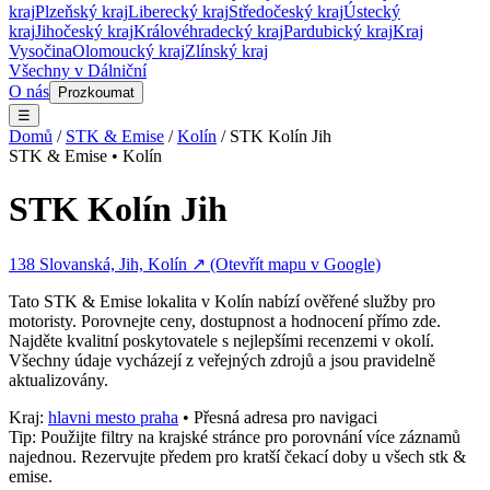
kraj
Plzeňský kraj
Liberecký kraj
Středočeský kraj
Ústecký
kraj
Jihočeský kraj
Královéhradecký kraj
Pardubický kraj
Kraj
Vysočina
Olomoucký kraj
Zlínský kraj
Všechny v
Dálniční
O nás
Prozkoumat
☰
Domů
/
STK & Emise
/
Kolín
/
STK Kolín Jih
STK & Emise
•
Kolín
STK Kolín Jih
138 Slovanská, Jih, Kolín
↗ (Otevřít mapu v Google)
Tato
STK & Emise
lokalita v
Kolín
nabízí ověřené služby pro
motoristy. Porovnejte ceny, dostupnost a hodnocení přímo zde.
Najděte kvalitní poskytovatele s nejlepšími recenzemi v okolí.
Všechny údaje vycházejí z veřejných zdrojů a jsou pravidelně
aktualizovány.
Kraj:
hlavni mesto praha
• Přesná adresa pro navigaci
Tip: Použijte filtry na krajské stránce pro porovnání více záznamů
najednou. Rezervujte předem pro kratší čekací doby u všech
stk &
emise
.