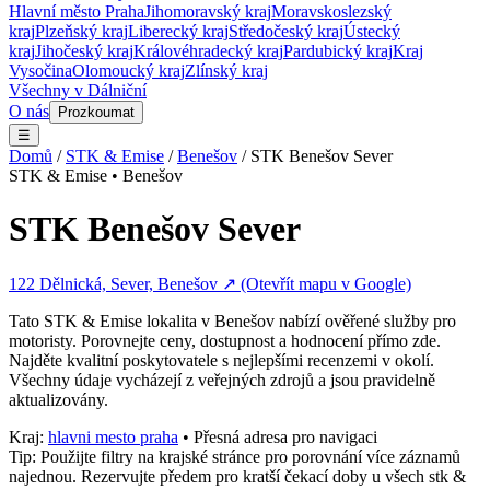
Hlavní město Praha
Jihomoravský kraj
Moravskoslezský
kraj
Plzeňský kraj
Liberecký kraj
Středočeský kraj
Ústecký
kraj
Jihočeský kraj
Královéhradecký kraj
Pardubický kraj
Kraj
Vysočina
Olomoucký kraj
Zlínský kraj
Všechny v
Dálniční
O nás
Prozkoumat
☰
Domů
/
STK & Emise
/
Benešov
/
STK Benešov Sever
STK & Emise
•
Benešov
STK Benešov Sever
122 Dělnická, Sever, Benešov
↗ (Otevřít mapu v Google)
Tato
STK & Emise
lokalita v
Benešov
nabízí ověřené služby pro
motoristy. Porovnejte ceny, dostupnost a hodnocení přímo zde.
Najděte kvalitní poskytovatele s nejlepšími recenzemi v okolí.
Všechny údaje vycházejí z veřejných zdrojů a jsou pravidelně
aktualizovány.
Kraj:
hlavni mesto praha
• Přesná adresa pro navigaci
Tip: Použijte filtry na krajské stránce pro porovnání více záznamů
najednou. Rezervujte předem pro kratší čekací doby u všech
stk &