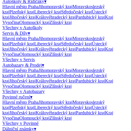
Autoškoly & Řidičáky
▾
Hlavní město Praha
Jihomoravský kraj
Moravskoslezský
kraj
Plzeňský kraj
Liberecký kraj
Středočeský kraj
Ústecký
kraj
Jihočeský kraj
Královéhradecký kraj
Pardubický kraj
Kraj
Vysočina
Olomoucký kraj
Zlínský kraj
Všechny v
Autoškoly
Servis & Díly
▾
Hlavní město Praha
Jihomoravský kraj
Moravskoslezský
kraj
Plzeňský kraj
Liberecký kraj
Středočeský kraj
Ústecký
kraj
Jihočeský kraj
Královéhradecký kraj
Pardubický kraj
Kraj
Vysočina
Olomoucký kraj
Zlínský kraj
Všechny v
Servis
Autobazary & Prodej
▾
Hlavní město Praha
Jihomoravský kraj
Moravskoslezský
kraj
Plzeňský kraj
Liberecký kraj
Středočeský kraj
Ústecký
kraj
Jihočeský kraj
Královéhradecký kraj
Pardubický kraj
Kraj
Vysočina
Olomoucký kraj
Zlínský kraj
Všechny v
Autobazary
Povinné ručení
▾
Hlavní město Praha
Jihomoravský kraj
Moravskoslezský
kraj
Plzeňský kraj
Liberecký kraj
Středočeský kraj
Ústecký
kraj
Jihočeský kraj
Královéhradecký kraj
Pardubický kraj
Kraj
Vysočina
Olomoucký kraj
Zlínský kraj
Všechny v
Povinné
Dálniční známky
▾