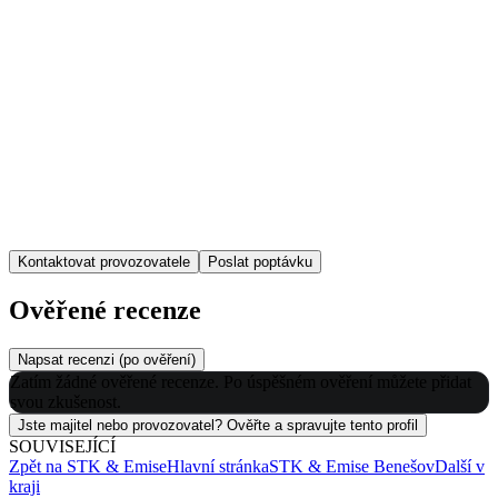
Kontaktovat provozovatele
Poslat poptávku
Ověřené recenze
Napsat recenzi (po ověření)
Zatím žádné ověřené recenze. Po úspěšném ověření můžete přidat
svou zkušenost.
Jste majitel nebo provozovatel? Ověřte a spravujte tento profil
SOUVISEJÍCÍ
Zpět na
STK & Emise
Hlavní stránka
STK & Emise
Benešov
Další v
kraji