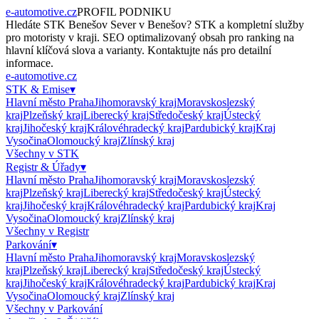
e-automotive.cz
PROFIL PODNIKU
Hledáte
STK Benešov Sever
v
Benešov
?
STK
a kompletní služby
pro motoristy v kraji. SEO optimalizovaný obsah pro ranking na
hlavní klíčová slova a varianty. Kontaktujte nás pro detailní
informace.
e-automotive.cz
STK & Emise
▾
Hlavní město Praha
Jihomoravský kraj
Moravskoslezský
kraj
Plzeňský kraj
Liberecký kraj
Středočeský kraj
Ústecký
kraj
Jihočeský kraj
Královéhradecký kraj
Pardubický kraj
Kraj
Vysočina
Olomoucký kraj
Zlínský kraj
Všechny v
STK
Registr & Úřady
▾
Hlavní město Praha
Jihomoravský kraj
Moravskoslezský
kraj
Plzeňský kraj
Liberecký kraj
Středočeský kraj
Ústecký
kraj
Jihočeský kraj
Královéhradecký kraj
Pardubický kraj
Kraj
Vysočina
Olomoucký kraj
Zlínský kraj
Všechny v
Registr
Parkování
▾
Hlavní město Praha
Jihomoravský kraj
Moravskoslezský
kraj
Plzeňský kraj
Liberecký kraj
Středočeský kraj
Ústecký
kraj
Jihočeský kraj
Královéhradecký kraj
Pardubický kraj
Kraj
Vysočina
Olomoucký kraj
Zlínský kraj
Všechny v
Parkování