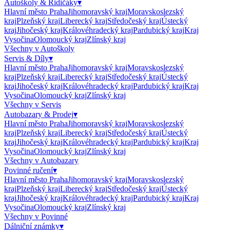
Autoškoly & Řidičáky
▾
Hlavní město Praha
Jihomoravský kraj
Moravskoslezský
kraj
Plzeňský kraj
Liberecký kraj
Středočeský kraj
Ústecký
kraj
Jihočeský kraj
Královéhradecký kraj
Pardubický kraj
Kraj
Vysočina
Olomoucký kraj
Zlínský kraj
Všechny v
Autoškoly
Servis & Díly
▾
Hlavní město Praha
Jihomoravský kraj
Moravskoslezský
kraj
Plzeňský kraj
Liberecký kraj
Středočeský kraj
Ústecký
kraj
Jihočeský kraj
Královéhradecký kraj
Pardubický kraj
Kraj
Vysočina
Olomoucký kraj
Zlínský kraj
Všechny v
Servis
Autobazary & Prodej
▾
Hlavní město Praha
Jihomoravský kraj
Moravskoslezský
kraj
Plzeňský kraj
Liberecký kraj
Středočeský kraj
Ústecký
kraj
Jihočeský kraj
Královéhradecký kraj
Pardubický kraj
Kraj
Vysočina
Olomoucký kraj
Zlínský kraj
Všechny v
Autobazary
Povinné ručení
▾
Hlavní město Praha
Jihomoravský kraj
Moravskoslezský
kraj
Plzeňský kraj
Liberecký kraj
Středočeský kraj
Ústecký
kraj
Jihočeský kraj
Královéhradecký kraj
Pardubický kraj
Kraj
Vysočina
Olomoucký kraj
Zlínský kraj
Všechny v
Povinné
Dálniční známky
▾