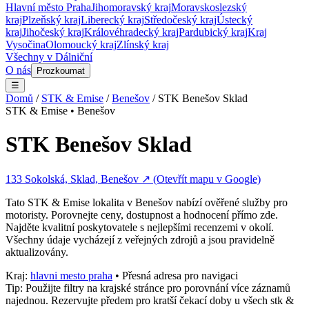
Hlavní město Praha
Jihomoravský kraj
Moravskoslezský
kraj
Plzeňský kraj
Liberecký kraj
Středočeský kraj
Ústecký
kraj
Jihočeský kraj
Královéhradecký kraj
Pardubický kraj
Kraj
Vysočina
Olomoucký kraj
Zlínský kraj
Všechny v
Dálniční
O nás
Prozkoumat
☰
Domů
/
STK & Emise
/
Benešov
/
STK Benešov Sklad
STK & Emise
•
Benešov
STK Benešov Sklad
133 Sokolská, Sklad, Benešov
↗ (Otevřít mapu v Google)
Tato
STK & Emise
lokalita v
Benešov
nabízí ověřené služby pro
motoristy. Porovnejte ceny, dostupnost a hodnocení přímo zde.
Najděte kvalitní poskytovatele s nejlepšími recenzemi v okolí.
Všechny údaje vycházejí z veřejných zdrojů a jsou pravidelně
aktualizovány.
Kraj:
hlavni mesto praha
• Přesná adresa pro navigaci
Tip: Použijte filtry na krajské stránce pro porovnání více záznamů
najednou. Rezervujte předem pro kratší čekací doby u všech
stk &