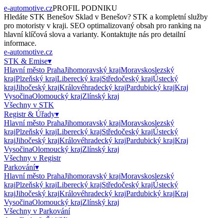
e-automotive.cz
PROFIL PODNIKU
Hledáte
STK Benešov Sklad
v
Benešov
?
STK
a kompletní služby
pro motoristy v kraji. SEO optimalizovaný obsah pro ranking na
hlavní klíčová slova a varianty. Kontaktujte nás pro detailní
informace.
e-automotive.cz
STK & Emise
▾
Hlavní město Praha
Jihomoravský kraj
Moravskoslezský
kraj
Plzeňský kraj
Liberecký kraj
Středočeský kraj
Ústecký
kraj
Jihočeský kraj
Královéhradecký kraj
Pardubický kraj
Kraj
Vysočina
Olomoucký kraj
Zlínský kraj
Všechny v
STK
Registr & Úřady
▾
Hlavní město Praha
Jihomoravský kraj
Moravskoslezský
kraj
Plzeňský kraj
Liberecký kraj
Středočeský kraj
Ústecký
kraj
Jihočeský kraj
Královéhradecký kraj
Pardubický kraj
Kraj
Vysočina
Olomoucký kraj
Zlínský kraj
Všechny v
Registr
Parkování
▾
Hlavní město Praha
Jihomoravský kraj
Moravskoslezský
kraj
Plzeňský kraj
Liberecký kraj
Středočeský kraj
Ústecký
kraj
Jihočeský kraj
Královéhradecký kraj
Pardubický kraj
Kraj
Vysočina
Olomoucký kraj
Zlínský kraj
Všechny v
Parkování