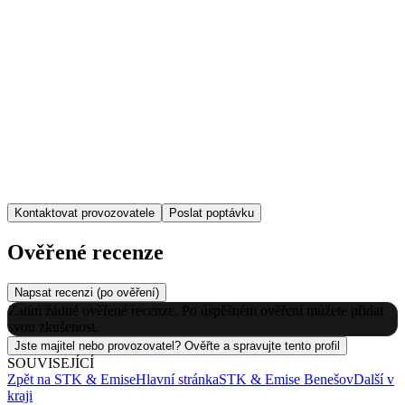
Kontaktovat provozovatele
Poslat poptávku
Ověřené recenze
Napsat recenzi (po ověření)
Zatím žádné ověřené recenze. Po úspěšném ověření můžete přidat
svou zkušenost.
Jste majitel nebo provozovatel? Ověřte a spravujte tento profil
SOUVISEJÍCÍ
Zpět na
STK & Emise
Hlavní stránka
STK & Emise
Benešov
Další v
kraji