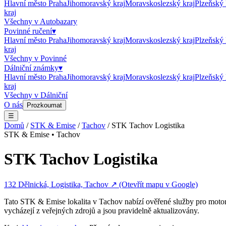
Hlavní město Praha
Jihomoravský kraj
Moravskoslezský kraj
Plzeňský 
kraj
Všechny v
Autobazary
Povinné ručení
▾
Hlavní město Praha
Jihomoravský kraj
Moravskoslezský kraj
Plzeňský 
kraj
Všechny v
Povinné
Dálniční známky
▾
Hlavní město Praha
Jihomoravský kraj
Moravskoslezský kraj
Plzeňský 
kraj
Všechny v
Dálniční
O nás
Prozkoumat
☰
Domů
/
STK & Emise
/
Tachov
/
STK Tachov Logistika
STK & Emise
•
Tachov
STK Tachov Logistika
132 Dělnická, Logistika, Tachov
↗ (Otevřít mapu v Google)
Tato
STK & Emise
lokalita v
Tachov
nabízí ověřené služby pro motor
vycházejí z veřejných zdrojů a jsou pravidelně aktualizovány.