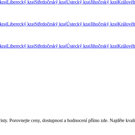
kraj
Liberecký kraj
Středočeský kraj
Ústecký kraj
Jihočeský kraj
Královéh
kraj
Liberecký kraj
Středočeský kraj
Ústecký kraj
Jihočeský kraj
Královéh
kraj
Liberecký kraj
Středočeský kraj
Ústecký kraj
Jihočeský kraj
Královéh
isty. Porovnejte ceny, dostupnost a hodnocení přímo zde. Najděte kvali