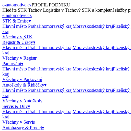
e-automotive.cz
PROFIL PODNIKU
Hledáte
STK Tachov Logistika
v
Tachov
?
STK
a kompletní služby pr
e-automotive.cz
STK & Emise
▾
Hlavní město Praha
Jihomoravský kraj
Moravskoslezský kraj
Plzeňský 
kraj
Všechny v
STK
Registr & Úřady
▾
Hlavní město Praha
Jihomoravský kraj
Moravskoslezský kraj
Plzeňský 
kraj
Všechny v
Registr
Parkování
▾
Hlavní město Praha
Jihomoravský kraj
Moravskoslezský kraj
Plzeňský 
kraj
Všechny v
Parkování
Autoškoly & Řidičáky
▾
Hlavní město Praha
Jihomoravský kraj
Moravskoslezský kraj
Plzeňský 
kraj
Všechny v
Autoškoly
Servis & Díly
▾
Hlavní město Praha
Jihomoravský kraj
Moravskoslezský kraj
Plzeňský 
kraj
Všechny v
Servis
Autobazary & Prodej
▾