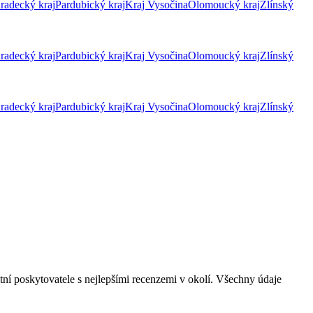
radecký kraj
Pardubický kraj
Kraj Vysočina
Olomoucký kraj
Zlínský
radecký kraj
Pardubický kraj
Kraj Vysočina
Olomoucký kraj
Zlínský
radecký kraj
Pardubický kraj
Kraj Vysočina
Olomoucký kraj
Zlínský
tní poskytovatele s nejlepšími recenzemi v okolí. Všechny údaje