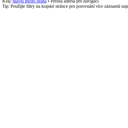
Kraj:
hlavni mesto praha
• Přesná adresa pro navigaci
Tip: Použijte filtry na krajské stránce pro porovnání více záznamů n
Město
Tachov
stk_osobni
1254
Služby
Kontrola, Rychlá
Telefon
+4207302200
Adresa
132 Dělnická, Logistika, Tachov
,
Tachov