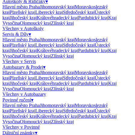
Autoškoly & Řidičáky
▾
Hlavní město Praha
Jihomoravský kraj
Moravskoslezský
kraj
Plzeňský kraj
Liberecký kraj
Středočeský kraj
Ústecký
kraj
Jihočeský kraj
Královéhradecký kraj
Pardubický kraj
Kraj
Vysočina
Olomoucký kraj
Zlínský kraj
Všechny v
Autoškoly
Servis & Díly
▾
Hlavní město Praha
Jihomoravský kraj
Moravskoslezský
kraj
Plzeňský kraj
Liberecký kraj
Středočeský kraj
Ústecký
kraj
Jihočeský kraj
Královéhradecký kraj
Pardubický kraj
Kraj
Vysočina
Olomoucký kraj
Zlínský kraj
Všechny v
Servis
Autobazary & Prodej
▾
Hlavní město Praha
Jihomoravský kraj
Moravskoslezský
kraj
Plzeňský kraj
Liberecký kraj
Středočeský kraj
Ústecký
kraj
Jihočeský kraj
Královéhradecký kraj
Pardubický kraj
Kraj
Vysočina
Olomoucký kraj
Zlínský kraj
Všechny v
Autobazary
Povinné ručení
▾
Hlavní město Praha
Jihomoravský kraj
Moravskoslezský
kraj
Plzeňský kraj
Liberecký kraj
Středočeský kraj
Ústecký
kraj
Jihočeský kraj
Královéhradecký kraj
Pardubický kraj
Kraj
Vysočina
Olomoucký kraj
Zlínský kraj
Všechny v
Povinné
Dálniční známky
▾