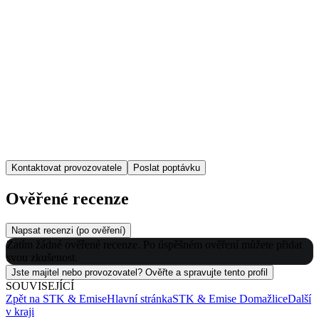
Kontaktovat provozovatele
Poslat poptávku
Ověřené recenze
Napsat recenzi (po ověření)
Zatím žádné ověřené recenze. Po úspěšném ověření můžete přidat
svou zkušenost.
Jste majitel nebo provozovatel? Ověřte a spravujte tento profil
SOUVISEJÍCÍ
Zpět na
STK & Emise
Hlavní stránka
STK & Emise
Domažlice
Další
v kraji