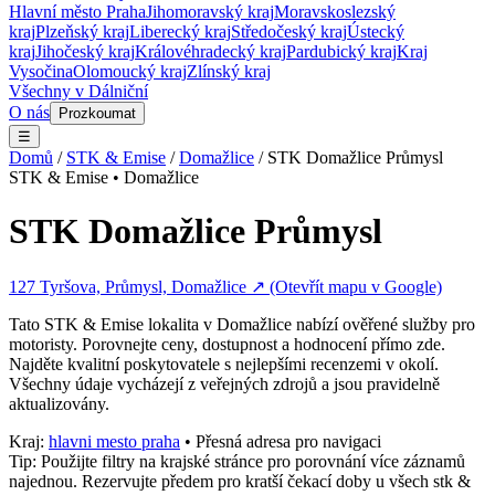
Hlavní město Praha
Jihomoravský kraj
Moravskoslezský
kraj
Plzeňský kraj
Liberecký kraj
Středočeský kraj
Ústecký
kraj
Jihočeský kraj
Královéhradecký kraj
Pardubický kraj
Kraj
Vysočina
Olomoucký kraj
Zlínský kraj
Všechny v
Dálniční
O nás
Prozkoumat
☰
Domů
/
STK & Emise
/
Domažlice
/
STK Domažlice Průmysl
STK & Emise
•
Domažlice
STK Domažlice Průmysl
127 Tyršova, Průmysl, Domažlice
↗ (Otevřít mapu v Google)
Tato
STK & Emise
lokalita v
Domažlice
nabízí ověřené služby pro
motoristy. Porovnejte ceny, dostupnost a hodnocení přímo zde.
Najděte kvalitní poskytovatele s nejlepšími recenzemi v okolí.
Všechny údaje vycházejí z veřejných zdrojů a jsou pravidelně
aktualizovány.
Kraj:
hlavni mesto praha
• Přesná adresa pro navigaci
Tip: Použijte filtry na krajské stránce pro porovnání více záznamů
najednou. Rezervujte předem pro kratší čekací doby u všech
stk &