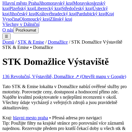
Hlavní město Praha
Jihomoravský kraj
Moravskoslezský
kraj
Plzeňský kraj
Liberecký kraj
Středočeský kraj
Ústecký
kraj
Jihočeský kraj
Královéhradecký kraj
Pardubický kraj
Kraj
Vysočina
Olomoucký kraj
Zlínský kraj
Všechny v
Dálniční
O nás
Prozkoumat
☰
Domů
/
STK & Emise
/
Domažlice
/
STK Domažlice Výstaviště
STK & Emise
•
Domažlice
STK Domažlice Výstaviště
136 Revoluční, Výstaviště, Domažlice
↗ (Otevřít mapu v Google)
Tato
STK & Emise
lokalita v
Domažlice
nabízí ověřené služby pro
motoristy. Porovnejte ceny, dostupnost a hodnocení přímo zde.
Najděte kvalitní poskytovatele s nejlepšími recenzemi v okolí.
Všechny údaje vycházejí z veřejných zdrojů a jsou pravidelně
aktualizovány.
Kraj:
hlavni mesto praha
• Přesná adresa pro navigaci
Tip: Použijte filtry na krajské stránce pro porovnání více záznamů
najednou. Rezervujte předem pro kratší čekací doby u všech
stk &