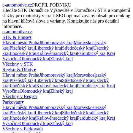
e-automotive.cz
PROFIL PODNIKU
Hledáte
STK Domažlice Výstaviště
v
Domažlice
?
STK
a kompletní
služby pro motoristy v kraji. SEO optimalizovaný obsah pro ranking
na hlavní klíčová slova a varianty. Kontaktujte nás pro detailní
informace.
e-automotive.cz
STK & Emise
▾
Hlavní město Praha
Jihomoravský kraj
Moravskoslezský
kraj
Plzeňský kraj
Liberecký kraj
Středočeský kraj
Ústecký
kraj
Jihočeský kraj
Královéhradecký kraj
Pardubický kraj
Kraj
Vysočina
Olomoucký kraj
Zlínský kraj
Všechny v
STK
Registr & Úřady
▾
Hlavní město Praha
Jihomoravský kraj
Moravskoslezský
kraj
Plzeňský kraj
Liberecký kraj
Středočeský kraj
Ústecký
kraj
Jihočeský kraj
Královéhradecký kraj
Pardubický kraj
Kraj
Vysočina
Olomoucký kraj
Zlínský kraj
Všechny v
Registr
Parkování
▾
Hlavní město Praha
Jihomoravský kraj
Moravskoslezský
kraj
Plzeňský kraj
Liberecký kraj
Středočeský kraj
Ústecký
kraj
Jihočeský kraj
Královéhradecký kraj
Pardubický kraj
Kraj
Vysočina
Olomoucký kraj
Zlínský kraj
Všechny v
Parkování