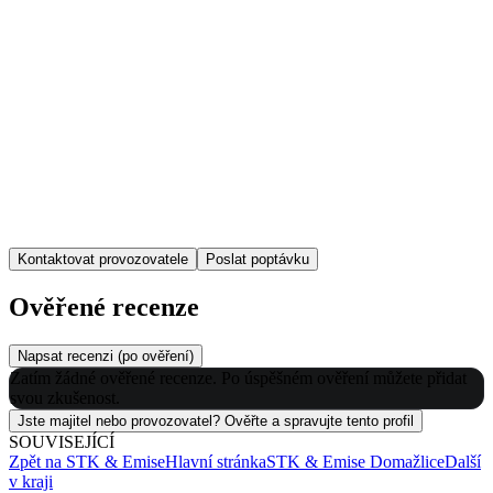
Kontaktovat provozovatele
Poslat poptávku
Ověřené recenze
Napsat recenzi (po ověření)
Zatím žádné ověřené recenze. Po úspěšném ověření můžete přidat
svou zkušenost.
Jste majitel nebo provozovatel? Ověřte a spravujte tento profil
SOUVISEJÍCÍ
Zpět na
STK & Emise
Hlavní stránka
STK & Emise
Domažlice
Další
v kraji