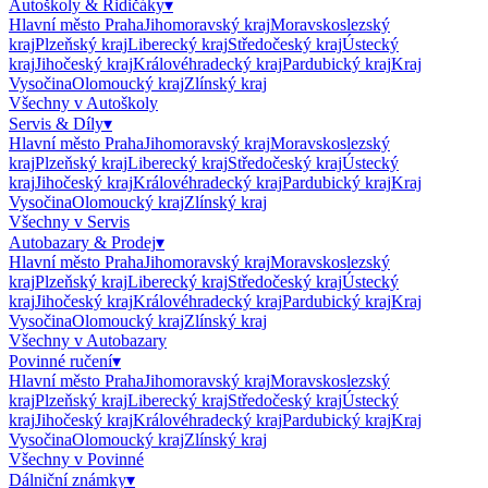
Autoškoly & Řidičáky
▾
Hlavní město Praha
Jihomoravský kraj
Moravskoslezský
kraj
Plzeňský kraj
Liberecký kraj
Středočeský kraj
Ústecký
kraj
Jihočeský kraj
Královéhradecký kraj
Pardubický kraj
Kraj
Vysočina
Olomoucký kraj
Zlínský kraj
Všechny v
Autoškoly
Servis & Díly
▾
Hlavní město Praha
Jihomoravský kraj
Moravskoslezský
kraj
Plzeňský kraj
Liberecký kraj
Středočeský kraj
Ústecký
kraj
Jihočeský kraj
Královéhradecký kraj
Pardubický kraj
Kraj
Vysočina
Olomoucký kraj
Zlínský kraj
Všechny v
Servis
Autobazary & Prodej
▾
Hlavní město Praha
Jihomoravský kraj
Moravskoslezský
kraj
Plzeňský kraj
Liberecký kraj
Středočeský kraj
Ústecký
kraj
Jihočeský kraj
Královéhradecký kraj
Pardubický kraj
Kraj
Vysočina
Olomoucký kraj
Zlínský kraj
Všechny v
Autobazary
Povinné ručení
▾
Hlavní město Praha
Jihomoravský kraj
Moravskoslezský
kraj
Plzeňský kraj
Liberecký kraj
Středočeský kraj
Ústecký
kraj
Jihočeský kraj
Královéhradecký kraj
Pardubický kraj
Kraj
Vysočina
Olomoucký kraj
Zlínský kraj
Všechny v
Povinné
Dálniční známky
▾