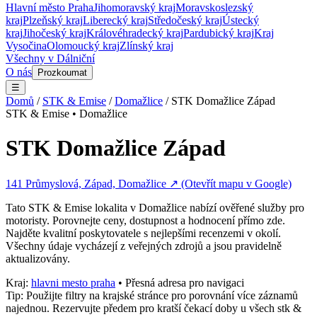
Hlavní město Praha
Jihomoravský kraj
Moravskoslezský
kraj
Plzeňský kraj
Liberecký kraj
Středočeský kraj
Ústecký
kraj
Jihočeský kraj
Královéhradecký kraj
Pardubický kraj
Kraj
Vysočina
Olomoucký kraj
Zlínský kraj
Všechny v
Dálniční
O nás
Prozkoumat
☰
Domů
/
STK & Emise
/
Domažlice
/
STK Domažlice Západ
STK & Emise
•
Domažlice
STK Domažlice Západ
141 Průmyslová, Západ, Domažlice
↗ (Otevřít mapu v Google)
Tato
STK & Emise
lokalita v
Domažlice
nabízí ověřené služby pro
motoristy. Porovnejte ceny, dostupnost a hodnocení přímo zde.
Najděte kvalitní poskytovatele s nejlepšími recenzemi v okolí.
Všechny údaje vycházejí z veřejných zdrojů a jsou pravidelně
aktualizovány.
Kraj:
hlavni mesto praha
• Přesná adresa pro navigaci
Tip: Použijte filtry na krajské stránce pro porovnání více záznamů
najednou. Rezervujte předem pro kratší čekací doby u všech
stk &