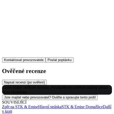
Kontaktovat provozovatele
Poslat poptávku
Ověřené recenze
Napsat recenzi (po ověření)
Zatím žádné ověřené recenze. Po úspěšném ověření můžete přidat
svou zkušenost.
Jste majitel nebo provozovatel? Ověřte a spravujte tento profil
SOUVISEJÍCÍ
Zpět na
STK & Emise
Hlavní stránka
STK & Emise
Domažlice
Další
v kraji