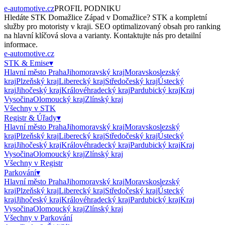
e-automotive.cz
PROFIL PODNIKU
Hledáte
STK Domažlice Západ
v
Domažlice
?
STK
a kompletní
služby pro motoristy v kraji. SEO optimalizovaný obsah pro ranking
na hlavní klíčová slova a varianty. Kontaktujte nás pro detailní
informace.
e-automotive.cz
STK & Emise
▾
Hlavní město Praha
Jihomoravský kraj
Moravskoslezský
kraj
Plzeňský kraj
Liberecký kraj
Středočeský kraj
Ústecký
kraj
Jihočeský kraj
Královéhradecký kraj
Pardubický kraj
Kraj
Vysočina
Olomoucký kraj
Zlínský kraj
Všechny v
STK
Registr & Úřady
▾
Hlavní město Praha
Jihomoravský kraj
Moravskoslezský
kraj
Plzeňský kraj
Liberecký kraj
Středočeský kraj
Ústecký
kraj
Jihočeský kraj
Královéhradecký kraj
Pardubický kraj
Kraj
Vysočina
Olomoucký kraj
Zlínský kraj
Všechny v
Registr
Parkování
▾
Hlavní město Praha
Jihomoravský kraj
Moravskoslezský
kraj
Plzeňský kraj
Liberecký kraj
Středočeský kraj
Ústecký
kraj
Jihočeský kraj
Královéhradecký kraj
Pardubický kraj
Kraj
Vysočina
Olomoucký kraj
Zlínský kraj
Všechny v
Parkování