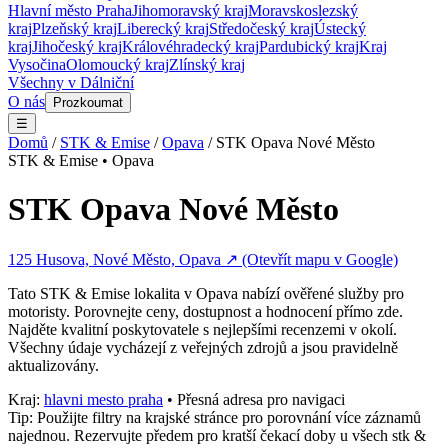
Hlavní město Praha
Jihomoravský kraj
Moravskoslezský
kraj
Plzeňský kraj
Liberecký kraj
Středočeský kraj
Ústecký
kraj
Jihočeský kraj
Královéhradecký kraj
Pardubický kraj
Kraj
Vysočina
Olomoucký kraj
Zlínský kraj
Všechny v
Dálniční
O nás
Prozkoumat
☰
Domů
/
STK & Emise
/
Opava
/
STK Opava Nové Město
STK & Emise
•
Opava
STK Opava Nové Město
125 Husova, Nové Město, Opava
↗ (Otevřít mapu v Google)
Tato
STK & Emise
lokalita v
Opava
nabízí ověřené služby pro
motoristy. Porovnejte ceny, dostupnost a hodnocení přímo zde.
Najděte kvalitní poskytovatele s nejlepšími recenzemi v okolí.
Všechny údaje vycházejí z veřejných zdrojů a jsou pravidelně
aktualizovány.
Kraj:
hlavni mesto praha
• Přesná adresa pro navigaci
Tip: Použijte filtry na krajské stránce pro porovnání více záznamů
najednou. Rezervujte předem pro kratší čekací doby u všech
stk &