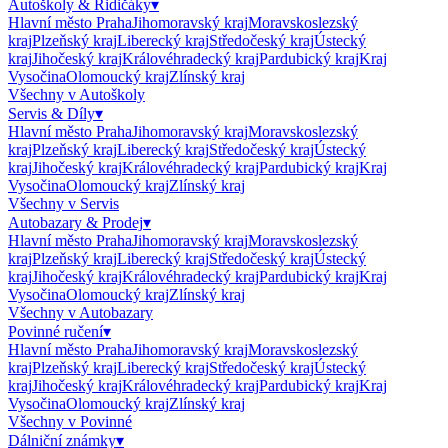
Autoškoly & Řidičáky
▾
Hlavní město Praha
Jihomoravský kraj
Moravskoslezský
kraj
Plzeňský kraj
Liberecký kraj
Středočeský kraj
Ústecký
kraj
Jihočeský kraj
Královéhradecký kraj
Pardubický kraj
Kraj
Vysočina
Olomoucký kraj
Zlínský kraj
Všechny v
Autoškoly
Servis & Díly
▾
Hlavní město Praha
Jihomoravský kraj
Moravskoslezský
kraj
Plzeňský kraj
Liberecký kraj
Středočeský kraj
Ústecký
kraj
Jihočeský kraj
Královéhradecký kraj
Pardubický kraj
Kraj
Vysočina
Olomoucký kraj
Zlínský kraj
Všechny v
Servis
Autobazary & Prodej
▾
Hlavní město Praha
Jihomoravský kraj
Moravskoslezský
kraj
Plzeňský kraj
Liberecký kraj
Středočeský kraj
Ústecký
kraj
Jihočeský kraj
Královéhradecký kraj
Pardubický kraj
Kraj
Vysočina
Olomoucký kraj
Zlínský kraj
Všechny v
Autobazary
Povinné ručení
▾
Hlavní město Praha
Jihomoravský kraj
Moravskoslezský
kraj
Plzeňský kraj
Liberecký kraj
Středočeský kraj
Ústecký
kraj
Jihočeský kraj
Královéhradecký kraj
Pardubický kraj
Kraj
Vysočina
Olomoucký kraj
Zlínský kraj
Všechny v
Povinné
Dálniční známky
▾