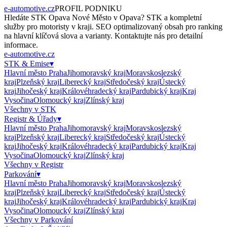
e-automotive.cz
PROFIL PODNIKU
Hledáte
STK Opava Nové Město
v
Opava
?
STK
a kompletní
služby pro motoristy v kraji. SEO optimalizovaný obsah pro ranking
na hlavní klíčová slova a varianty. Kontaktujte nás pro detailní
informace.
e-automotive.cz
STK & Emise
▾
Hlavní město Praha
Jihomoravský kraj
Moravskoslezský
kraj
Plzeňský kraj
Liberecký kraj
Středočeský kraj
Ústecký
kraj
Jihočeský kraj
Královéhradecký kraj
Pardubický kraj
Kraj
Vysočina
Olomoucký kraj
Zlínský kraj
Všechny v
STK
Registr & Úřady
▾
Hlavní město Praha
Jihomoravský kraj
Moravskoslezský
kraj
Plzeňský kraj
Liberecký kraj
Středočeský kraj
Ústecký
kraj
Jihočeský kraj
Královéhradecký kraj
Pardubický kraj
Kraj
Vysočina
Olomoucký kraj
Zlínský kraj
Všechny v
Registr
Parkování
▾
Hlavní město Praha
Jihomoravský kraj
Moravskoslezský
kraj
Plzeňský kraj
Liberecký kraj
Středočeský kraj
Ústecký
kraj
Jihočeský kraj
Královéhradecký kraj
Pardubický kraj
Kraj
Vysočina
Olomoucký kraj
Zlínský kraj
Všechny v
Parkování