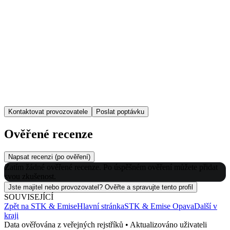
Kontaktovat provozovatele
Poslat poptávku
Ověřené recenze
Napsat recenzi (po ověření)
Zatím žádné ověřené recenze. Po úspěšném ověření můžete přidat
svou zkušenost.
Jste majitel nebo provozovatel? Ověřte a spravujte tento profil
SOUVISEJÍCÍ
Zpět na
STK & Emise
Hlavní stránka
STK & Emise
Opava
Další v
kraji
Data ověřována z veřejných rejstříků • Aktualizováno uživateli