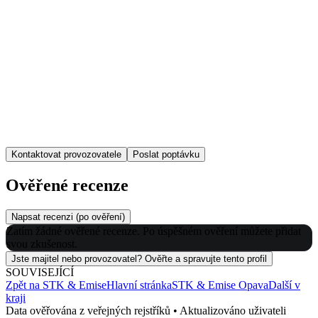
Kontaktovat provozovatele
Poslat poptávku
Ověřené recenze
Napsat recenzi (po ověření)
Zatím žádné ověřené recenze. Po úspěšném ověření můžete přidat
svou zkušenost.
Jste majitel nebo provozovatel? Ověřte a spravujte tento profil
SOUVISEJÍCÍ
Zpět na
STK & Emise
Hlavní stránka
STK & Emise
Opava
Další v
kraji
Data ověřována z veřejných rejstříků • Aktualizováno uživateli