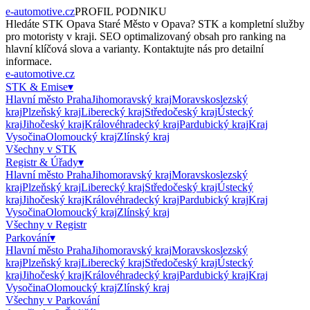
e-automotive.cz
PROFIL PODNIKU
Hledáte
STK Opava Staré Město
v
Opava
?
STK
a kompletní služby
pro motoristy v kraji. SEO optimalizovaný obsah pro ranking na
hlavní klíčová slova a varianty. Kontaktujte nás pro detailní
informace.
e-automotive.cz
STK & Emise
▾
Hlavní město Praha
Jihomoravský kraj
Moravskoslezský
kraj
Plzeňský kraj
Liberecký kraj
Středočeský kraj
Ústecký
kraj
Jihočeský kraj
Královéhradecký kraj
Pardubický kraj
Kraj
Vysočina
Olomoucký kraj
Zlínský kraj
Všechny v
STK
Registr & Úřady
▾
Hlavní město Praha
Jihomoravský kraj
Moravskoslezský
kraj
Plzeňský kraj
Liberecký kraj
Středočeský kraj
Ústecký
kraj
Jihočeský kraj
Královéhradecký kraj
Pardubický kraj
Kraj
Vysočina
Olomoucký kraj
Zlínský kraj
Všechny v
Registr
Parkování
▾
Hlavní město Praha
Jihomoravský kraj
Moravskoslezský
kraj
Plzeňský kraj
Liberecký kraj
Středočeský kraj
Ústecký
kraj
Jihočeský kraj
Královéhradecký kraj
Pardubický kraj
Kraj
Vysočina
Olomoucký kraj
Zlínský kraj
Všechny v
Parkování