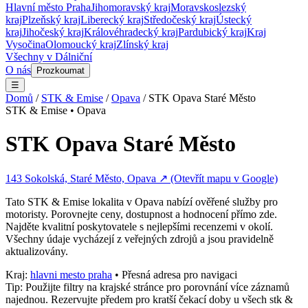
Hlavní město Praha
Jihomoravský kraj
Moravskoslezský
kraj
Plzeňský kraj
Liberecký kraj
Středočeský kraj
Ústecký
kraj
Jihočeský kraj
Královéhradecký kraj
Pardubický kraj
Kraj
Vysočina
Olomoucký kraj
Zlínský kraj
Všechny v
Dálniční
O nás
Prozkoumat
☰
Domů
/
STK & Emise
/
Opava
/
STK Opava Staré Město
STK & Emise
•
Opava
STK Opava Staré Město
143 Sokolská, Staré Město, Opava
↗ (Otevřít mapu v Google)
Tato
STK & Emise
lokalita v
Opava
nabízí ověřené služby pro
motoristy. Porovnejte ceny, dostupnost a hodnocení přímo zde.
Najděte kvalitní poskytovatele s nejlepšími recenzemi v okolí.
Všechny údaje vycházejí z veřejných zdrojů a jsou pravidelně
aktualizovány.
Kraj:
hlavni mesto praha
• Přesná adresa pro navigaci
Tip: Použijte filtry na krajské stránce pro porovnání více záznamů
najednou. Rezervujte předem pro kratší čekací doby u všech
stk &