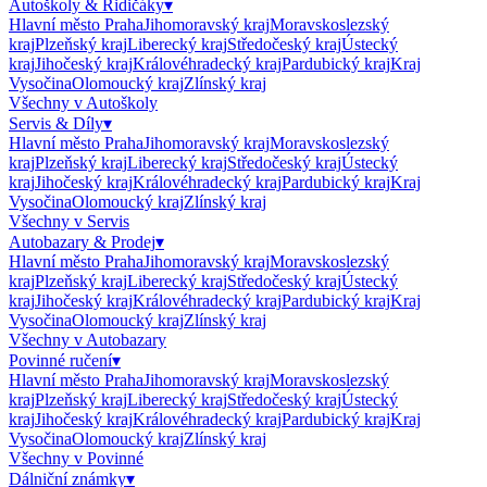
Autoškoly & Řidičáky
▾
Hlavní město Praha
Jihomoravský kraj
Moravskoslezský
kraj
Plzeňský kraj
Liberecký kraj
Středočeský kraj
Ústecký
kraj
Jihočeský kraj
Královéhradecký kraj
Pardubický kraj
Kraj
Vysočina
Olomoucký kraj
Zlínský kraj
Všechny v
Autoškoly
Servis & Díly
▾
Hlavní město Praha
Jihomoravský kraj
Moravskoslezský
kraj
Plzeňský kraj
Liberecký kraj
Středočeský kraj
Ústecký
kraj
Jihočeský kraj
Královéhradecký kraj
Pardubický kraj
Kraj
Vysočina
Olomoucký kraj
Zlínský kraj
Všechny v
Servis
Autobazary & Prodej
▾
Hlavní město Praha
Jihomoravský kraj
Moravskoslezský
kraj
Plzeňský kraj
Liberecký kraj
Středočeský kraj
Ústecký
kraj
Jihočeský kraj
Královéhradecký kraj
Pardubický kraj
Kraj
Vysočina
Olomoucký kraj
Zlínský kraj
Všechny v
Autobazary
Povinné ručení
▾
Hlavní město Praha
Jihomoravský kraj
Moravskoslezský
kraj
Plzeňský kraj
Liberecký kraj
Středočeský kraj
Ústecký
kraj
Jihočeský kraj
Královéhradecký kraj
Pardubický kraj
Kraj
Vysočina
Olomoucký kraj
Zlínský kraj
Všechny v
Povinné
Dálniční známky
▾