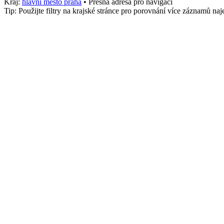
Kraj:
hlavni mesto praha
• Přesná adresa pro navigaci
Tip: Použijte filtry na krajské stránce pro porovnání více záznamů n
Město
Opava
stk_osobni
902
Služby
Osobní, Kontrola
Telefon
+4207101100
Adresa
121 Průmyslová, Jih, Opava
,
Opava