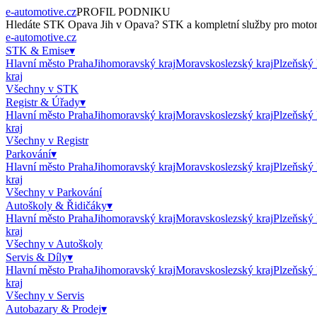
e-automotive.cz
PROFIL PODNIKU
Hledáte
STK Opava Jih
v
Opava
?
STK
a kompletní služby pro motori
e-automotive.cz
STK & Emise
▾
Hlavní město Praha
Jihomoravský kraj
Moravskoslezský kraj
Plzeňský 
kraj
Všechny v
STK
Registr & Úřady
▾
Hlavní město Praha
Jihomoravský kraj
Moravskoslezský kraj
Plzeňský 
kraj
Všechny v
Registr
Parkování
▾
Hlavní město Praha
Jihomoravský kraj
Moravskoslezský kraj
Plzeňský 
kraj
Všechny v
Parkování
Autoškoly & Řidičáky
▾
Hlavní město Praha
Jihomoravský kraj
Moravskoslezský kraj
Plzeňský 
kraj
Všechny v
Autoškoly
Servis & Díly
▾
Hlavní město Praha
Jihomoravský kraj
Moravskoslezský kraj
Plzeňský 
kraj
Všechny v
Servis
Autobazary & Prodej
▾