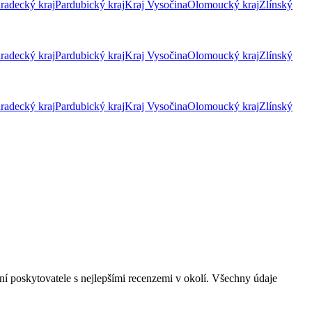
radecký kraj
Pardubický kraj
Kraj Vysočina
Olomoucký kraj
Zlínský
radecký kraj
Pardubický kraj
Kraj Vysočina
Olomoucký kraj
Zlínský
radecký kraj
Pardubický kraj
Kraj Vysočina
Olomoucký kraj
Zlínský
ní poskytovatele s nejlepšími recenzemi v okolí. Všechny údaje