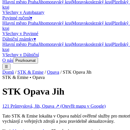
Hlavní město Praha
Jihomoravský kraj
Moravskoslezský kraj
Plzeňský 
kraj
Všechny v
Autobazary
Povinné ručení
▾
Hlavní město Praha
Jihomoravský kraj
Moravskoslezský kraj
Plzeňský 
kraj
Všechny v
Povinné
Dálniční známky
▾
Hlavní město Praha
Jihomoravský kraj
Moravskoslezský kraj
Plzeňský 
kraj
Všechny v
Dálniční
O nás
Prozkoumat
☰
Domů
/
STK & Emise
/
Opava
/
STK Opava Jih
STK & Emise
•
Opava
STK Opava Jih
121 Průmyslová, Jih, Opava
↗ (Otevřít mapu v Google)
Tato
STK & Emise
lokalita v
Opava
nabízí ověřené služby pro motori
vycházejí z veřejných zdrojů a jsou pravidelně aktualizovány.