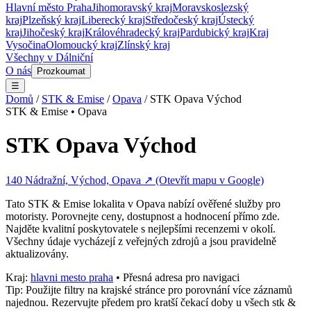
Hlavní město Praha
Jihomoravský kraj
Moravskoslezský
kraj
Plzeňský kraj
Liberecký kraj
Středočeský kraj
Ústecký
kraj
Jihočeský kraj
Královéhradecký kraj
Pardubický kraj
Kraj
Vysočina
Olomoucký kraj
Zlínský kraj
Všechny v
Dálniční
O nás
Prozkoumat
☰
Domů
/
STK & Emise
/
Opava
/
STK Opava Východ
STK & Emise
•
Opava
STK Opava Východ
140 Nádražní, Východ, Opava
↗ (Otevřít mapu v Google)
Tato
STK & Emise
lokalita v
Opava
nabízí ověřené služby pro
motoristy. Porovnejte ceny, dostupnost a hodnocení přímo zde.
Najděte kvalitní poskytovatele s nejlepšími recenzemi v okolí.
Všechny údaje vycházejí z veřejných zdrojů a jsou pravidelně
aktualizovány.
Kraj:
hlavni mesto praha
• Přesná adresa pro navigaci
Tip: Použijte filtry na krajské stránce pro porovnání více záznamů
najednou. Rezervujte předem pro kratší čekací doby u všech
stk &