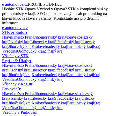
e-automotive.cz
PROFIL PODNIKU
Hledáte
STK Opava Východ
v
Opava
?
STK
a kompletní služby
pro motoristy v kraji. SEO optimalizovaný obsah pro ranking na
hlavní klíčová slova a varianty. Kontaktujte nás pro detailní
informace.
e-automotive.cz
STK & Emise
▾
Hlavní město Praha
Jihomoravský kraj
Moravskoslezský
kraj
Plzeňský kraj
Liberecký kraj
Středočeský kraj
Ústecký
kraj
Jihočeský kraj
Královéhradecký kraj
Pardubický kraj
Kraj
Vysočina
Olomoucký kraj
Zlínský kraj
Všechny v
STK
Registr & Úřady
▾
Hlavní město Praha
Jihomoravský kraj
Moravskoslezský
kraj
Plzeňský kraj
Liberecký kraj
Středočeský kraj
Ústecký
kraj
Jihočeský kraj
Královéhradecký kraj
Pardubický kraj
Kraj
Vysočina
Olomoucký kraj
Zlínský kraj
Všechny v
Registr
Parkování
▾
Hlavní město Praha
Jihomoravský kraj
Moravskoslezský
kraj
Plzeňský kraj
Liberecký kraj
Středočeský kraj
Ústecký
kraj
Jihočeský kraj
Královéhradecký kraj
Pardubický kraj
Kraj
Vysočina
Olomoucký kraj
Zlínský kraj
Všechny v
Parkování