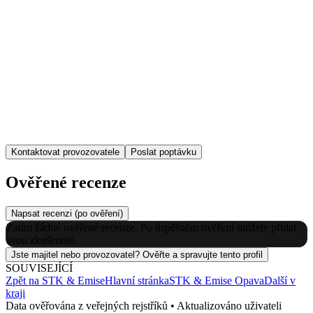
Kontaktovat provozovatele
Poslat poptávku
Ověřené recenze
Napsat recenzi (po ověření)
Zatím žádné ověřené recenze. Po úspěšném ověření můžete přidat
svou zkušenost.
Jste majitel nebo provozovatel? Ověřte a spravujte tento profil
SOUVISEJÍCÍ
Zpět na
STK & Emise
Hlavní stránka
STK & Emise
Opava
Další v
kraji
Data ověřována z veřejných rejstříků • Aktualizováno uživateli