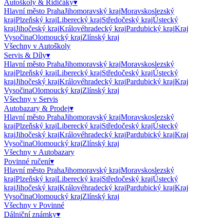
Autoškoly & Řidičáky
▾
Hlavní město Praha
Jihomoravský kraj
Moravskoslezský
kraj
Plzeňský kraj
Liberecký kraj
Středočeský kraj
Ústecký
kraj
Jihočeský kraj
Královéhradecký kraj
Pardubický kraj
Kraj
Vysočina
Olomoucký kraj
Zlínský kraj
Všechny v
Autoškoly
Servis & Díly
▾
Hlavní město Praha
Jihomoravský kraj
Moravskoslezský
kraj
Plzeňský kraj
Liberecký kraj
Středočeský kraj
Ústecký
kraj
Jihočeský kraj
Královéhradecký kraj
Pardubický kraj
Kraj
Vysočina
Olomoucký kraj
Zlínský kraj
Všechny v
Servis
Autobazary & Prodej
▾
Hlavní město Praha
Jihomoravský kraj
Moravskoslezský
kraj
Plzeňský kraj
Liberecký kraj
Středočeský kraj
Ústecký
kraj
Jihočeský kraj
Královéhradecký kraj
Pardubický kraj
Kraj
Vysočina
Olomoucký kraj
Zlínský kraj
Všechny v
Autobazary
Povinné ručení
▾
Hlavní město Praha
Jihomoravský kraj
Moravskoslezský
kraj
Plzeňský kraj
Liberecký kraj
Středočeský kraj
Ústecký
kraj
Jihočeský kraj
Královéhradecký kraj
Pardubický kraj
Kraj
Vysočina
Olomoucký kraj
Zlínský kraj
Všechny v
Povinné
Dálniční známky
▾