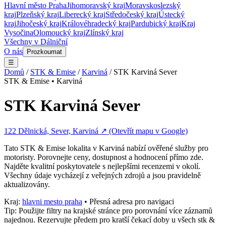
Hlavní město Praha
Jihomoravský kraj
Moravskoslezský
kraj
Plzeňský kraj
Liberecký kraj
Středočeský kraj
Ústecký
kraj
Jihočeský kraj
Královéhradecký kraj
Pardubický kraj
Kraj
Vysočina
Olomoucký kraj
Zlínský kraj
Všechny v
Dálniční
O nás
Prozkoumat
☰
Domů
/
STK & Emise
/
Karviná
/
STK Karviná Sever
STK & Emise
•
Karviná
STK Karviná Sever
122 Dělnická, Sever, Karviná
↗ (Otevřít mapu v Google)
Tato
STK & Emise
lokalita v
Karviná
nabízí ověřené služby pro
motoristy. Porovnejte ceny, dostupnost a hodnocení přímo zde.
Najděte kvalitní poskytovatele s nejlepšími recenzemi v okolí.
Všechny údaje vycházejí z veřejných zdrojů a jsou pravidelně
aktualizovány.
Kraj:
hlavni mesto praha
• Přesná adresa pro navigaci
Tip: Použijte filtry na krajské stránce pro porovnání více záznamů
najednou. Rezervujte předem pro kratší čekací doby u všech
stk &