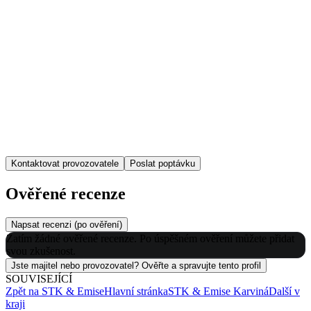
Kontaktovat provozovatele
Poslat poptávku
Ověřené recenze
Napsat recenzi (po ověření)
Zatím žádné ověřené recenze. Po úspěšném ověření můžete přidat
svou zkušenost.
Jste majitel nebo provozovatel? Ověřte a spravujte tento profil
SOUVISEJÍCÍ
Zpět na
STK & Emise
Hlavní stránka
STK & Emise
Karviná
Další v
kraji