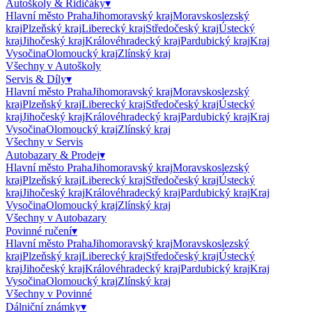
Autoškoly & Řidičáky
▾
Hlavní město Praha
Jihomoravský kraj
Moravskoslezský
kraj
Plzeňský kraj
Liberecký kraj
Středočeský kraj
Ústecký
kraj
Jihočeský kraj
Královéhradecký kraj
Pardubický kraj
Kraj
Vysočina
Olomoucký kraj
Zlínský kraj
Všechny v
Autoškoly
Servis & Díly
▾
Hlavní město Praha
Jihomoravský kraj
Moravskoslezský
kraj
Plzeňský kraj
Liberecký kraj
Středočeský kraj
Ústecký
kraj
Jihočeský kraj
Královéhradecký kraj
Pardubický kraj
Kraj
Vysočina
Olomoucký kraj
Zlínský kraj
Všechny v
Servis
Autobazary & Prodej
▾
Hlavní město Praha
Jihomoravský kraj
Moravskoslezský
kraj
Plzeňský kraj
Liberecký kraj
Středočeský kraj
Ústecký
kraj
Jihočeský kraj
Královéhradecký kraj
Pardubický kraj
Kraj
Vysočina
Olomoucký kraj
Zlínský kraj
Všechny v
Autobazary
Povinné ručení
▾
Hlavní město Praha
Jihomoravský kraj
Moravskoslezský
kraj
Plzeňský kraj
Liberecký kraj
Středočeský kraj
Ústecký
kraj
Jihočeský kraj
Královéhradecký kraj
Pardubický kraj
Kraj
Vysočina
Olomoucký kraj
Zlínský kraj
Všechny v
Povinné
Dálniční známky
▾