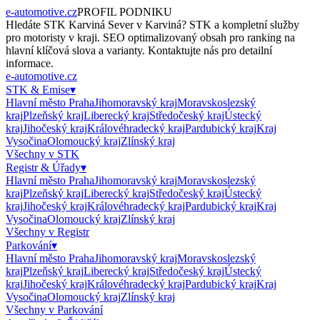
e-automotive.cz
PROFIL PODNIKU
Hledáte
STK Karviná Sever
v
Karviná
?
STK
a kompletní služby
pro motoristy v kraji. SEO optimalizovaný obsah pro ranking na
hlavní klíčová slova a varianty. Kontaktujte nás pro detailní
informace.
e-automotive.cz
STK & Emise
▾
Hlavní město Praha
Jihomoravský kraj
Moravskoslezský
kraj
Plzeňský kraj
Liberecký kraj
Středočeský kraj
Ústecký
kraj
Jihočeský kraj
Královéhradecký kraj
Pardubický kraj
Kraj
Vysočina
Olomoucký kraj
Zlínský kraj
Všechny v
STK
Registr & Úřady
▾
Hlavní město Praha
Jihomoravský kraj
Moravskoslezský
kraj
Plzeňský kraj
Liberecký kraj
Středočeský kraj
Ústecký
kraj
Jihočeský kraj
Královéhradecký kraj
Pardubický kraj
Kraj
Vysočina
Olomoucký kraj
Zlínský kraj
Všechny v
Registr
Parkování
▾
Hlavní město Praha
Jihomoravský kraj
Moravskoslezský
kraj
Plzeňský kraj
Liberecký kraj
Středočeský kraj
Ústecký
kraj
Jihočeský kraj
Královéhradecký kraj
Pardubický kraj
Kraj
Vysočina
Olomoucký kraj
Zlínský kraj
Všechny v
Parkování