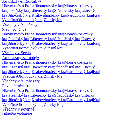
Autoškoly & Řidičáky
▾
Hlavní město Praha
Jihomoravský kraj
Moravskoslezský
kraj
Plzeňský kraj
Liberecký kraj
Středočeský kraj
Ústecký
kraj
Jihočeský kraj
Královéhradecký kraj
Pardubický kraj
Kraj
Vysočina
Olomoucký kraj
Zlínský kraj
Všechny v
Autoškoly
Servis & Díly
▾
Hlavní město Praha
Jihomoravský kraj
Moravskoslezský
kraj
Plzeňský kraj
Liberecký kraj
Středočeský kraj
Ústecký
kraj
Jihočeský kraj
Královéhradecký kraj
Pardubický kraj
Kraj
Vysočina
Olomoucký kraj
Zlínský kraj
Všechny v
Servis
Autobazary & Prodej
▾
Hlavní město Praha
Jihomoravský kraj
Moravskoslezský
kraj
Plzeňský kraj
Liberecký kraj
Středočeský kraj
Ústecký
kraj
Jihočeský kraj
Královéhradecký kraj
Pardubický kraj
Kraj
Vysočina
Olomoucký kraj
Zlínský kraj
Všechny v
Autobazary
Povinné ručení
▾
Hlavní město Praha
Jihomoravský kraj
Moravskoslezský
kraj
Plzeňský kraj
Liberecký kraj
Středočeský kraj
Ústecký
kraj
Jihočeský kraj
Královéhradecký kraj
Pardubický kraj
Kraj
Vysočina
Olomoucký kraj
Zlínský kraj
Všechny v
Povinné
Dálniční známky
▾