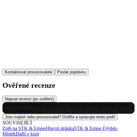
Kontaktovat provozovatele
Poslat poptávku
Ověřené recenze
Napsat recenzi (po ověření)
Zatím žádné ověřené recenze. Po úspěšném ověření můžete přidat
svou zkušenost.
Jste majitel nebo provozovatel? Ověřte a spravujte tento profil
SOUVISEJÍCÍ
Zpět na
STK & Emise
Hlavní stránka
STK & Emise
Frýdek-
Místek
Další v kraji