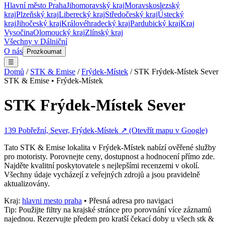
Hlavní město Praha
Jihomoravský kraj
Moravskoslezský
kraj
Plzeňský kraj
Liberecký kraj
Středočeský kraj
Ústecký
kraj
Jihočeský kraj
Královéhradecký kraj
Pardubický kraj
Kraj
Vysočina
Olomoucký kraj
Zlínský kraj
Všechny v
Dálniční
O nás
Prozkoumat
☰
Domů
/
STK & Emise
/
Frýdek-Místek
/
STK Frýdek-Místek Sever
STK & Emise
•
Frýdek-Místek
STK Frýdek-Místek Sever
139 Pobřežní, Sever, Frýdek-Místek
↗ (Otevřít mapu v Google)
Tato
STK & Emise
lokalita v
Frýdek-Místek
nabízí ověřené služby
pro motoristy. Porovnejte ceny, dostupnost a hodnocení přímo zde.
Najděte kvalitní poskytovatele s nejlepšími recenzemi v okolí.
Všechny údaje vycházejí z veřejných zdrojů a jsou pravidelně
aktualizovány.
Kraj:
hlavni mesto praha
• Přesná adresa pro navigaci
Tip: Použijte filtry na krajské stránce pro porovnání více záznamů
najednou. Rezervujte předem pro kratší čekací doby u všech
stk &