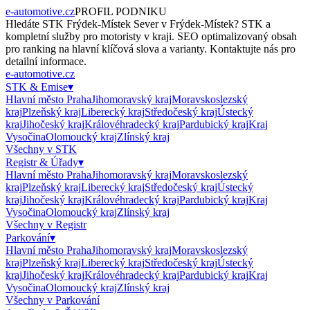
e-automotive.cz
PROFIL PODNIKU
Hledáte
STK Frýdek-Místek Sever
v
Frýdek-Místek
?
STK
a
kompletní služby pro motoristy v kraji. SEO optimalizovaný obsah
pro ranking na hlavní klíčová slova a varianty. Kontaktujte nás pro
detailní informace.
e-automotive.cz
STK & Emise
▾
Hlavní město Praha
Jihomoravský kraj
Moravskoslezský
kraj
Plzeňský kraj
Liberecký kraj
Středočeský kraj
Ústecký
kraj
Jihočeský kraj
Královéhradecký kraj
Pardubický kraj
Kraj
Vysočina
Olomoucký kraj
Zlínský kraj
Všechny v
STK
Registr & Úřady
▾
Hlavní město Praha
Jihomoravský kraj
Moravskoslezský
kraj
Plzeňský kraj
Liberecký kraj
Středočeský kraj
Ústecký
kraj
Jihočeský kraj
Královéhradecký kraj
Pardubický kraj
Kraj
Vysočina
Olomoucký kraj
Zlínský kraj
Všechny v
Registr
Parkování
▾
Hlavní město Praha
Jihomoravský kraj
Moravskoslezský
kraj
Plzeňský kraj
Liberecký kraj
Středočeský kraj
Ústecký
kraj
Jihočeský kraj
Královéhradecký kraj
Pardubický kraj
Kraj
Vysočina
Olomoucký kraj
Zlínský kraj
Všechny v
Parkování