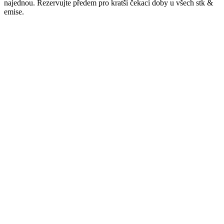
najednou. Rezervujte předem pro kratší čekací doby u všech
stk &
emise
.
Město
Frýdek-Místek
stk_osobni
1414
Služby
Osobní, Kontrola
Telefon
+4207802700
Adresa
137 Tyršova, Centrum, Frýdek-Místek
,
Frýdek-Místek