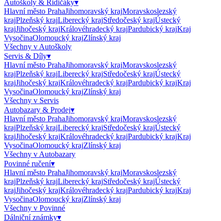
Autoškoly & Řidičáky
▾
Hlavní město Praha
Jihomoravský kraj
Moravskoslezský
kraj
Plzeňský kraj
Liberecký kraj
Středočeský kraj
Ústecký
kraj
Jihočeský kraj
Královéhradecký kraj
Pardubický kraj
Kraj
Vysočina
Olomoucký kraj
Zlínský kraj
Všechny v
Autoškoly
Servis & Díly
▾
Hlavní město Praha
Jihomoravský kraj
Moravskoslezský
kraj
Plzeňský kraj
Liberecký kraj
Středočeský kraj
Ústecký
kraj
Jihočeský kraj
Královéhradecký kraj
Pardubický kraj
Kraj
Vysočina
Olomoucký kraj
Zlínský kraj
Všechny v
Servis
Autobazary & Prodej
▾
Hlavní město Praha
Jihomoravský kraj
Moravskoslezský
kraj
Plzeňský kraj
Liberecký kraj
Středočeský kraj
Ústecký
kraj
Jihočeský kraj
Královéhradecký kraj
Pardubický kraj
Kraj
Vysočina
Olomoucký kraj
Zlínský kraj
Všechny v
Autobazary
Povinné ručení
▾
Hlavní město Praha
Jihomoravský kraj
Moravskoslezský
kraj
Plzeňský kraj
Liberecký kraj
Středočeský kraj
Ústecký
kraj
Jihočeský kraj
Královéhradecký kraj
Pardubický kraj
Kraj
Vysočina
Olomoucký kraj
Zlínský kraj
Všechny v
Povinné
Dálniční známky
▾