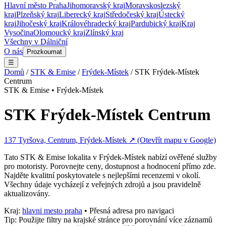
Hlavní město Praha
Jihomoravský kraj
Moravskoslezský
kraj
Plzeňský kraj
Liberecký kraj
Středočeský kraj
Ústecký
kraj
Jihočeský kraj
Královéhradecký kraj
Pardubický kraj
Kraj
Vysočina
Olomoucký kraj
Zlínský kraj
Všechny v
Dálniční
O nás
Prozkoumat
☰
Domů
/
STK & Emise
/
Frýdek-Místek
/
STK Frýdek-Místek
Centrum
STK & Emise
•
Frýdek-Místek
STK Frýdek-Místek Centrum
137 Tyršova, Centrum, Frýdek-Místek
↗ (Otevřít mapu v Google)
Tato
STK & Emise
lokalita v
Frýdek-Místek
nabízí ověřené služby
pro motoristy. Porovnejte ceny, dostupnost a hodnocení přímo zde.
Najděte kvalitní poskytovatele s nejlepšími recenzemi v okolí.
Všechny údaje vycházejí z veřejných zdrojů a jsou pravidelně
aktualizovány.
Kraj:
hlavni mesto praha
• Přesná adresa pro navigaci
Tip: Použijte filtry na krajské stránce pro porovnání více záznamů