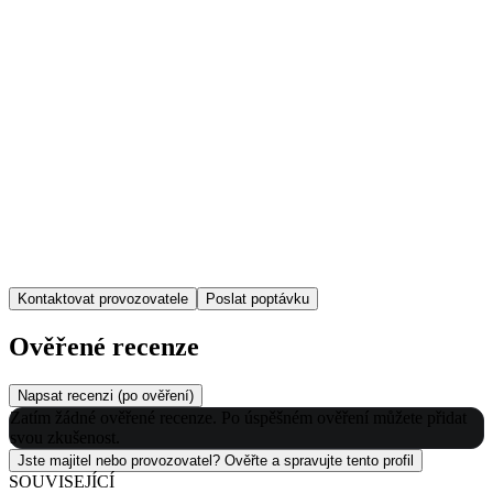
Kontaktovat provozovatele
Poslat poptávku
Ověřené recenze
Napsat recenzi (po ověření)
Zatím žádné ověřené recenze. Po úspěšném ověření můžete přidat
svou zkušenost.
Jste majitel nebo provozovatel? Ověřte a spravujte tento profil
SOUVISEJÍCÍ