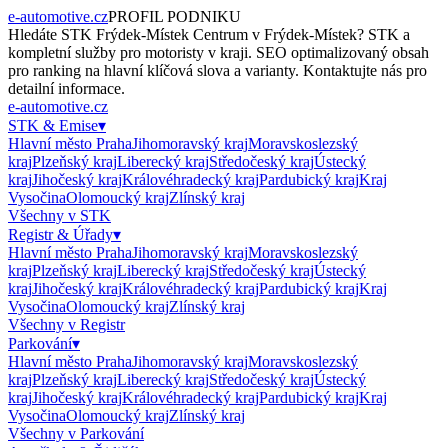
e-automotive.cz
PROFIL PODNIKU
Hledáte
STK Frýdek-Místek Centrum
v
Frýdek-Místek
?
STK
a
kompletní služby pro motoristy v kraji. SEO optimalizovaný obsah
pro ranking na hlavní klíčová slova a varianty. Kontaktujte nás pro
detailní informace.
e-automotive.cz
STK & Emise
▾
Hlavní město Praha
Jihomoravský kraj
Moravskoslezský
kraj
Plzeňský kraj
Liberecký kraj
Středočeský kraj
Ústecký
kraj
Jihočeský kraj
Královéhradecký kraj
Pardubický kraj
Kraj
Vysočina
Olomoucký kraj
Zlínský kraj
Všechny v
STK
Registr & Úřady
▾
Hlavní město Praha
Jihomoravský kraj
Moravskoslezský
kraj
Plzeňský kraj
Liberecký kraj
Středočeský kraj
Ústecký
kraj
Jihočeský kraj
Královéhradecký kraj
Pardubický kraj
Kraj
Vysočina
Olomoucký kraj
Zlínský kraj
Všechny v
Registr
Parkování
▾
Hlavní město Praha
Jihomoravský kraj
Moravskoslezský
kraj
Plzeňský kraj
Liberecký kraj
Středočeský kraj
Ústecký
kraj
Jihočeský kraj
Královéhradecký kraj
Pardubický kraj
Kraj
Vysočina
Olomoucký kraj
Zlínský kraj
Všechny v
Parkování