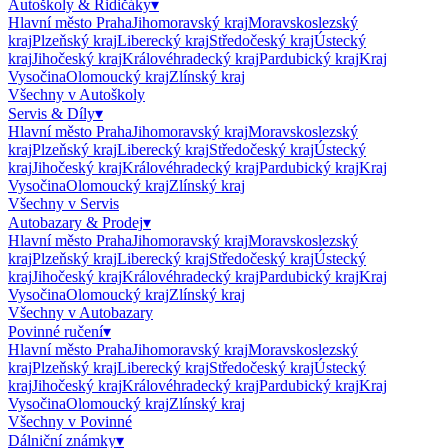
Autoškoly & Řidičáky
▾
Hlavní město Praha
Jihomoravský kraj
Moravskoslezský
kraj
Plzeňský kraj
Liberecký kraj
Středočeský kraj
Ústecký
kraj
Jihočeský kraj
Královéhradecký kraj
Pardubický kraj
Kraj
Vysočina
Olomoucký kraj
Zlínský kraj
Všechny v
Autoškoly
Servis & Díly
▾
Hlavní město Praha
Jihomoravský kraj
Moravskoslezský
kraj
Plzeňský kraj
Liberecký kraj
Středočeský kraj
Ústecký
kraj
Jihočeský kraj
Královéhradecký kraj
Pardubický kraj
Kraj
Vysočina
Olomoucký kraj
Zlínský kraj
Všechny v
Servis
Autobazary & Prodej
▾
Hlavní město Praha
Jihomoravský kraj
Moravskoslezský
kraj
Plzeňský kraj
Liberecký kraj
Středočeský kraj
Ústecký
kraj
Jihočeský kraj
Královéhradecký kraj
Pardubický kraj
Kraj
Vysočina
Olomoucký kraj
Zlínský kraj
Všechny v
Autobazary
Povinné ručení
▾
Hlavní město Praha
Jihomoravský kraj
Moravskoslezský
kraj
Plzeňský kraj
Liberecký kraj
Středočeský kraj
Ústecký
kraj
Jihočeský kraj
Královéhradecký kraj
Pardubický kraj
Kraj
Vysočina
Olomoucký kraj
Zlínský kraj
Všechny v
Povinné
Dálniční známky
▾