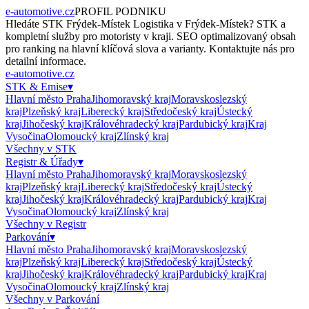
e-automotive.cz
PROFIL PODNIKU
Hledáte
STK Frýdek-Místek Logistika
v
Frýdek-Místek
?
STK
a
kompletní služby pro motoristy v kraji. SEO optimalizovaný obsah
pro ranking na hlavní klíčová slova a varianty. Kontaktujte nás pro
detailní informace.
e-automotive.cz
STK & Emise
▾
Hlavní město Praha
Jihomoravský kraj
Moravskoslezský
kraj
Plzeňský kraj
Liberecký kraj
Středočeský kraj
Ústecký
kraj
Jihočeský kraj
Královéhradecký kraj
Pardubický kraj
Kraj
Vysočina
Olomoucký kraj
Zlínský kraj
Všechny v
STK
Registr & Úřady
▾
Hlavní město Praha
Jihomoravský kraj
Moravskoslezský
kraj
Plzeňský kraj
Liberecký kraj
Středočeský kraj
Ústecký
kraj
Jihočeský kraj
Královéhradecký kraj
Pardubický kraj
Kraj
Vysočina
Olomoucký kraj
Zlínský kraj
Všechny v
Registr
Parkování
▾
Hlavní město Praha
Jihomoravský kraj
Moravskoslezský
kraj
Plzeňský kraj
Liberecký kraj
Středočeský kraj
Ústecký
kraj
Jihočeský kraj
Královéhradecký kraj
Pardubický kraj
Kraj
Vysočina
Olomoucký kraj
Zlínský kraj
Všechny v
Parkování