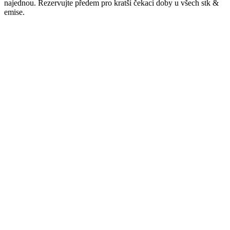
najednou. Rezervujte předem pro kratší čekací doby u všech
stk &
emise
.
Město
Frýdek-Místek
stk_osobni
1254
Služby
Kontrola, Rychlá
Telefon
+4207302200
Adresa
132 Dělnická, Logistika, Frýdek-Místek
,
Frýdek-Místek