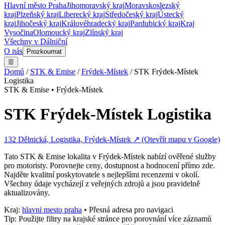
Hlavní město Praha
Jihomoravský kraj
Moravskoslezský
kraj
Plzeňský kraj
Liberecký kraj
Středočeský kraj
Ústecký
kraj
Jihočeský kraj
Královéhradecký kraj
Pardubický kraj
Kraj
Vysočina
Olomoucký kraj
Zlínský kraj
Všechny v
Dálniční
O nás
Prozkoumat
☰
Domů
/
STK & Emise
/
Frýdek-Místek
/
STK Frýdek-Místek
Logistika
STK & Emise
•
Frýdek-Místek
STK Frýdek-Místek Logistika
132 Dělnická, Logistika, Frýdek-Místek
↗ (Otevřít mapu v Google)
Tato
STK & Emise
lokalita v
Frýdek-Místek
nabízí ověřené služby
pro motoristy. Porovnejte ceny, dostupnost a hodnocení přímo zde.
Najděte kvalitní poskytovatele s nejlepšími recenzemi v okolí.
Všechny údaje vycházejí z veřejných zdrojů a jsou pravidelně
aktualizovány.
Kraj:
hlavni mesto praha
• Přesná adresa pro navigaci
Tip: Použijte filtry na krajské stránce pro porovnání více záznamů