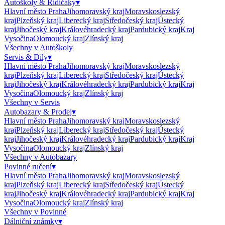
Autoškoly & Řidičáky
▾
Hlavní město Praha
Jihomoravský kraj
Moravskoslezský
kraj
Plzeňský kraj
Liberecký kraj
Středočeský kraj
Ústecký
kraj
Jihočeský kraj
Královéhradecký kraj
Pardubický kraj
Kraj
Vysočina
Olomoucký kraj
Zlínský kraj
Všechny v
Autoškoly
Servis & Díly
▾
Hlavní město Praha
Jihomoravský kraj
Moravskoslezský
kraj
Plzeňský kraj
Liberecký kraj
Středočeský kraj
Ústecký
kraj
Jihočeský kraj
Královéhradecký kraj
Pardubický kraj
Kraj
Vysočina
Olomoucký kraj
Zlínský kraj
Všechny v
Servis
Autobazary & Prodej
▾
Hlavní město Praha
Jihomoravský kraj
Moravskoslezský
kraj
Plzeňský kraj
Liberecký kraj
Středočeský kraj
Ústecký
kraj
Jihočeský kraj
Královéhradecký kraj
Pardubický kraj
Kraj
Vysočina
Olomoucký kraj
Zlínský kraj
Všechny v
Autobazary
Povinné ručení
▾
Hlavní město Praha
Jihomoravský kraj
Moravskoslezský
kraj
Plzeňský kraj
Liberecký kraj
Středočeský kraj
Ústecký
kraj
Jihočeský kraj
Královéhradecký kraj
Pardubický kraj
Kraj
Vysočina
Olomoucký kraj
Zlínský kraj
Všechny v
Povinné
Dálniční známky
▾