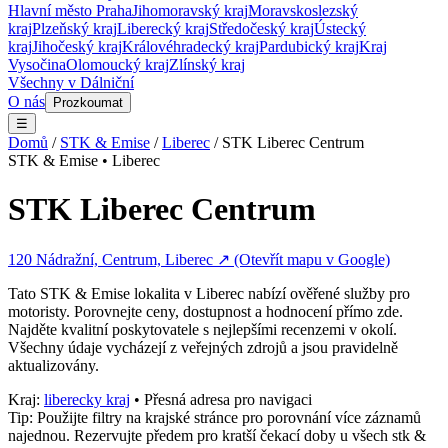
Hlavní město Praha
Jihomoravský kraj
Moravskoslezský
kraj
Plzeňský kraj
Liberecký kraj
Středočeský kraj
Ústecký
kraj
Jihočeský kraj
Královéhradecký kraj
Pardubický kraj
Kraj
Vysočina
Olomoucký kraj
Zlínský kraj
Všechny v
Dálniční
O nás
Prozkoumat
☰
Domů
/
STK & Emise
/
Liberec
/
STK Liberec Centrum
STK & Emise
•
Liberec
STK Liberec Centrum
120 Nádražní, Centrum, Liberec
↗ (Otevřít mapu v Google)
Tato
STK & Emise
lokalita v
Liberec
nabízí ověřené služby pro
motoristy. Porovnejte ceny, dostupnost a hodnocení přímo zde.
Najděte kvalitní poskytovatele s nejlepšími recenzemi v okolí.
Všechny údaje vycházejí z veřejných zdrojů a jsou pravidelně
aktualizovány.
Kraj:
liberecky kraj
• Přesná adresa pro navigaci
Tip: Použijte filtry na krajské stránce pro porovnání více záznamů
najednou. Rezervujte předem pro kratší čekací doby u všech
stk &