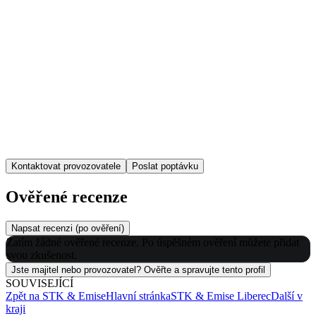
Kontaktovat provozovatele
Poslat poptávku
Ověřené recenze
Napsat recenzi (po ověření)
Zatím žádné ověřené recenze. Po úspěšném ověření můžete přidat
svou zkušenost.
Jste majitel nebo provozovatel? Ověřte a spravujte tento profil
SOUVISEJÍCÍ
Zpět na
STK & Emise
Hlavní stránka
STK & Emise
Liberec
Další v
kraji