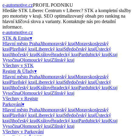
e-automotive.cz
PROFIL PODNIKU
Hledáte
STK Liberec Centrum
v
Liberec
?
STK
a kompletní služby
pro motoristy v kraji. SEO optimalizovaný obsah pro ranking na
hlavní klíčová slova a varianty. Kontaktujte nás pro detailní
informace.
e-automotive.cz
STK & Emise
▾
Hlavní město Praha
Jihomoravský kraj
Moravskoslezský
kraj
Plzeňský kraj
Liberecký kraj
Středočeský kraj
Ústecký
kraj
Jihočeský kraj
Královéhradecký kraj
Pardubický kraj
Kraj
Vysočina
Olomoucký kraj
Zlínský kraj
Všechny v
STK
Registr & Úřady
▾
Hlavní město Praha
Jihomoravský kraj
Moravskoslezský
kraj
Plzeňský kraj
Liberecký kraj
Středočeský kraj
Ústecký
kraj
Jihočeský kraj
Královéhradecký kraj
Pardubický kraj
Kraj
Vysočina
Olomoucký kraj
Zlínský kraj
Všechny v
Registr
Parkování
▾
Hlavní město Praha
Jihomoravský kraj
Moravskoslezský
kraj
Plzeňský kraj
Liberecký kraj
Středočeský kraj
Ústecký
kraj
Jihočeský kraj
Královéhradecký kraj
Pardubický kraj
Kraj
Vysočina
Olomoucký kraj
Zlínský kraj
Všechny v
Parkování