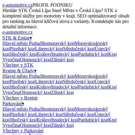
e-automotive.cz
PROFIL PODNIKU
Hledáte
STK Česká Lípa Staré Město
v
Česká Lípa
?
STK
a
kompletní služby pro motoristy v kraji. SEO optimalizovaný obsah
pro ranking na hlavní klíčová slova a varianty. Kontaktujte nás pro
detailní informace.
e-automotive.cz
STK & Emise
▾
Hlavní město Praha
Jihomoravský kraj
Moravskoslezský
kraj
Plzeňský kraj
Liberecký kraj
Středočeský kraj
Ústecký
kraj
Jihočeský kraj
Královéhradecký kraj
Pardubický kraj
Kraj
Vysočina
Olomoucký kraj
Zlínský kraj
Všechny v
STK
Registr & Úřady
▾
Hlavní město Praha
Jihomoravský kraj
Moravskoslezský
kraj
Plzeňský kraj
Liberecký kraj
Středočeský kraj
Ústecký
kraj
Jihočeský kraj
Královéhradecký kraj
Pardubický kraj
Kraj
Vysočina
Olomoucký kraj
Zlínský kraj
Všechny v
Registr
Parkování
▾
Hlavní město Praha
Jihomoravský kraj
Moravskoslezský
kraj
Plzeňský kraj
Liberecký kraj
Středočeský kraj
Ústecký
kraj
Jihočeský kraj
Královéhradecký kraj
Pardubický kraj
Kraj
Vysočina
Olomoucký kraj
Zlínský kraj
Všechny v
Parkování