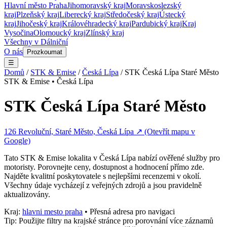
Hlavní město Praha
Jihomoravský kraj
Moravskoslezský
kraj
Plzeňský kraj
Liberecký kraj
Středočeský kraj
Ústecký
kraj
Jihočeský kraj
Královéhradecký kraj
Pardubický kraj
Kraj
Vysočina
Olomoucký kraj
Zlínský kraj
Všechny v
Dálniční
O nás
Prozkoumat
☰
Domů
/
STK & Emise
/
Česká Lípa
/
STK Česká Lípa Staré Město
STK & Emise
•
Česká Lípa
STK Česká Lípa Staré Město
126 Revoluční, Staré Město, Česká Lípa
↗ (Otevřít mapu v
Google)
Tato
STK & Emise
lokalita v
Česká Lípa
nabízí ověřené služby pro
motoristy. Porovnejte ceny, dostupnost a hodnocení přímo zde.
Najděte kvalitní poskytovatele s nejlepšími recenzemi v okolí.
Všechny údaje vycházejí z veřejných zdrojů a jsou pravidelně
aktualizovány.
Kraj:
hlavni mesto praha
• Přesná adresa pro navigaci
Tip: Použijte filtry na krajské stránce pro porovnání více záznamů