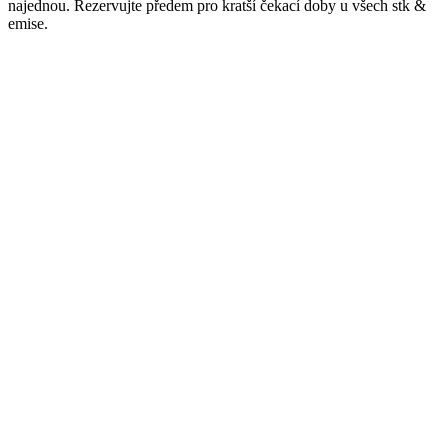
najednou. Rezervujte předem pro kratší čekací doby u všech
stk &
emise
.
Město
Česká Lípa
stk_osobni
1062
Služby
Nákladní, Poradna
Telefon
+4207601600
Adresa
126 Revoluční, Staré Město, Česká Lípa
,
Česká Lípa