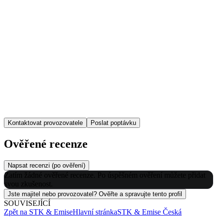
Kontaktovat provozovatele
Poslat poptávku
Ověřené recenze
Napsat recenzi (po ověření)
Zatím žádné ověřené recenze. Po úspěšném ověření můžete přidat
svou zkušenost.
Jste majitel nebo provozovatel? Ověřte a spravujte tento profil
SOUVISEJÍCÍ
Zpět na
STK & Emise
Hlavní stránka
STK & Emise
Česká