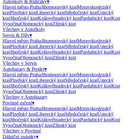
Autoškoly & Řidičáky
▾
Hlavní město Praha
Jihomoravský kraj
Moravskoslezský
kraj
Plzeňský kraj
Liberecký kraj
Středočeský kraj
Ústecký
kraj
Jihočeský kraj
Královéhradecký kraj
Pardubický kraj
Kraj
Vysočina
Olomoucký kraj
Zlínský kraj
Všechny v
Autoškoly
Servis & Díly
▾
Hlavní město Praha
Jihomoravský kraj
Moravskoslezský
kraj
Plzeňský kraj
Liberecký kraj
Středočeský kraj
Ústecký
kraj
Jihočeský kraj
Královéhradecký kraj
Pardubický kraj
Kraj
Vysočina
Olomoucký kraj
Zlínský kraj
Všechny v
Servis
Autobazary & Prodej
▾
Hlavní město Praha
Jihomoravský kraj
Moravskoslezský
kraj
Plzeňský kraj
Liberecký kraj
Středočeský kraj
Ústecký
kraj
Jihočeský kraj
Královéhradecký kraj
Pardubický kraj
Kraj
Vysočina
Olomoucký kraj
Zlínský kraj
Všechny v
Autobazary
Povinné ručení
▾
Hlavní město Praha
Jihomoravský kraj
Moravskoslezský
kraj
Plzeňský kraj
Liberecký kraj
Středočeský kraj
Ústecký
kraj
Jihočeský kraj
Královéhradecký kraj
Pardubický kraj
Kraj
Vysočina
Olomoucký kraj
Zlínský kraj
Všechny v
Povinné
Dálniční známky
▾