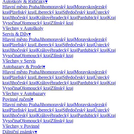
Autoškoly & Řidičáky
▾
Hlavní město Praha
Jihomoravský kraj
Moravskoslezský
kraj
Plzeňský kraj
Liberecký kraj
Středočeský kraj
Ústecký
kraj
Jihočeský kraj
Královéhradecký kraj
Pardubický kraj
Kraj
Vysočina
Olomoucký kraj
Zlínský kraj
Všechny v
Autoškoly
Servis & Díly
▾
Hlavní město Praha
Jihomoravský kraj
Moravskoslezský
kraj
Plzeňský kraj
Liberecký kraj
Středočeský kraj
Ústecký
kraj
Jihočeský kraj
Královéhradecký kraj
Pardubický kraj
Kraj
Vysočina
Olomoucký kraj
Zlínský kraj
Všechny v
Servis
Autobazary & Prodej
▾
Hlavní město Praha
Jihomoravský kraj
Moravskoslezský
kraj
Plzeňský kraj
Liberecký kraj
Středočeský kraj
Ústecký
kraj
Jihočeský kraj
Královéhradecký kraj
Pardubický kraj
Kraj
Vysočina
Olomoucký kraj
Zlínský kraj
Všechny v
Autobazary
Povinné ručení
▾
Hlavní město Praha
Jihomoravský kraj
Moravskoslezský
kraj
Plzeňský kraj
Liberecký kraj
Středočeský kraj
Ústecký
kraj
Jihočeský kraj
Královéhradecký kraj
Pardubický kraj
Kraj
Vysočina
Olomoucký kraj
Zlínský kraj
Všechny v
Povinné
Dálniční známky
▾