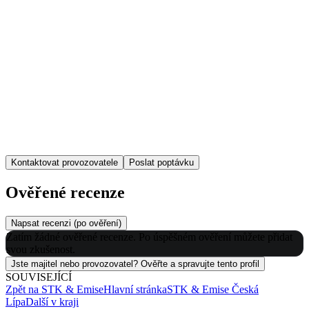
Kontaktovat provozovatele
Poslat poptávku
Ověřené recenze
Napsat recenzi (po ověření)
Zatím žádné ověřené recenze. Po úspěšném ověření můžete přidat
svou zkušenost.
Jste majitel nebo provozovatel? Ověřte a spravujte tento profil
SOUVISEJÍCÍ
Zpět na
STK & Emise
Hlavní stránka
STK & Emise
Česká
Lípa
Další v kraji