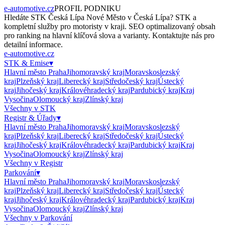
e-automotive.cz
PROFIL PODNIKU
Hledáte
STK Česká Lípa Nové Město
v
Česká Lípa
?
STK
a
kompletní služby pro motoristy v kraji. SEO optimalizovaný obsah
pro ranking na hlavní klíčová slova a varianty. Kontaktujte nás pro
detailní informace.
e-automotive.cz
STK & Emise
▾
Hlavní město Praha
Jihomoravský kraj
Moravskoslezský
kraj
Plzeňský kraj
Liberecký kraj
Středočeský kraj
Ústecký
kraj
Jihočeský kraj
Královéhradecký kraj
Pardubický kraj
Kraj
Vysočina
Olomoucký kraj
Zlínský kraj
Všechny v
STK
Registr & Úřady
▾
Hlavní město Praha
Jihomoravský kraj
Moravskoslezský
kraj
Plzeňský kraj
Liberecký kraj
Středočeský kraj
Ústecký
kraj
Jihočeský kraj
Královéhradecký kraj
Pardubický kraj
Kraj
Vysočina
Olomoucký kraj
Zlínský kraj
Všechny v
Registr
Parkování
▾
Hlavní město Praha
Jihomoravský kraj
Moravskoslezský
kraj
Plzeňský kraj
Liberecký kraj
Středočeský kraj
Ústecký
kraj
Jihočeský kraj
Královéhradecký kraj
Pardubický kraj
Kraj
Vysočina
Olomoucký kraj
Zlínský kraj
Všechny v
Parkování