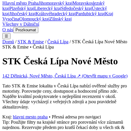
Hlavní město Praha
Jihomoravský kraj
Moravskoslezský
kraj
Plzeňský kraj
Liberecký kraj
Středočeský kraj
Ústecký
kraj
Jihočeský kraj
Královéhradecký kraj
Pardubický kraj
Kraj
Vysočina
Olomoucký kraj
Zlínský kraj
Všechny v
Dálniční
O nás
Prozkoumat
☰
Domů
/
STK & Emise
/
Česká Lípa
/
STK Česká Lípa Nové Město
STK & Emise
•
Česká Lípa
STK Česká Lípa Nové Město
142 Dělnická, Nové Město, Česká Lípa
↗ (Otevřít mapu v Google)
Tato
STK & Emise
lokalita v
Česká Lípa
nabízí ověřené služby pro
motoristy. Porovnejte ceny, dostupnost a hodnocení přímo zde.
Najděte kvalitní poskytovatele s nejlepšími recenzemi v okolí.
Všechny údaje vycházejí z veřejných zdrojů a jsou pravidelně
aktualizovány.
Kraj:
hlavni mesto praha
• Přesná adresa pro navigaci
Tip: Použijte filtry na krajské stránce pro porovnání více záznamů
najednou. Rezervujte předem pro kratší čekací doby u všech
stk &