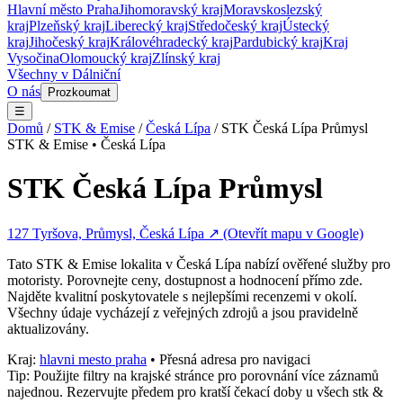
Hlavní město Praha
Jihomoravský kraj
Moravskoslezský
kraj
Plzeňský kraj
Liberecký kraj
Středočeský kraj
Ústecký
kraj
Jihočeský kraj
Královéhradecký kraj
Pardubický kraj
Kraj
Vysočina
Olomoucký kraj
Zlínský kraj
Všechny v
Dálniční
O nás
Prozkoumat
☰
Domů
/
STK & Emise
/
Česká Lípa
/
STK Česká Lípa Průmysl
STK & Emise
•
Česká Lípa
STK Česká Lípa Průmysl
127 Tyršova, Průmysl, Česká Lípa
↗ (Otevřít mapu v Google)
Tato
STK & Emise
lokalita v
Česká Lípa
nabízí ověřené služby pro
motoristy. Porovnejte ceny, dostupnost a hodnocení přímo zde.
Najděte kvalitní poskytovatele s nejlepšími recenzemi v okolí.
Všechny údaje vycházejí z veřejných zdrojů a jsou pravidelně
aktualizovány.
Kraj:
hlavni mesto praha
• Přesná adresa pro navigaci
Tip: Použijte filtry na krajské stránce pro porovnání více záznamů
najednou. Rezervujte předem pro kratší čekací doby u všech
stk &