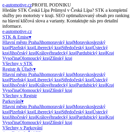
e-automotive.cz
PROFIL PODNIKU
Hledáte
STK Česká Lípa Průmysl
v
Česká Lípa
?
STK
a kompletní
služby pro motoristy v kraji. SEO optimalizovaný obsah pro ranking
na hlavní klíčová slova a varianty. Kontaktujte nás pro detailní
informace.
e-automotive.cz
STK & Emise
▾
Hlavní město Praha
Jihomoravský kraj
Moravskoslezský
kraj
Plzeňský kraj
Liberecký kraj
Středočeský kraj
Ústecký
kraj
Jihočeský kraj
Královéhradecký kraj
Pardubický kraj
Kraj
Vysočina
Olomoucký kraj
Zlínský kraj
Všechny v
STK
Registr & Úřady
▾
Hlavní město Praha
Jihomoravský kraj
Moravskoslezský
kraj
Plzeňský kraj
Liberecký kraj
Středočeský kraj
Ústecký
kraj
Jihočeský kraj
Královéhradecký kraj
Pardubický kraj
Kraj
Vysočina
Olomoucký kraj
Zlínský kraj
Všechny v
Registr
Parkování
▾
Hlavní město Praha
Jihomoravský kraj
Moravskoslezský
kraj
Plzeňský kraj
Liberecký kraj
Středočeský kraj
Ústecký
kraj
Jihočeský kraj
Královéhradecký kraj
Pardubický kraj
Kraj
Vysočina
Olomoucký kraj
Zlínský kraj
Všechny v
Parkování