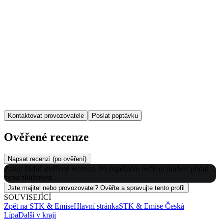
Kontaktovat provozovatele
Poslat poptávku
Ověřené recenze
Napsat recenzi (po ověření)
Zatím žádné ověřené recenze. Po úspěšném ověření můžete přidat
svou zkušenost.
Jste majitel nebo provozovatel? Ověřte a spravujte tento profil
SOUVISEJÍCÍ
Zpět na
STK & Emise
Hlavní stránka
STK & Emise
Česká
Lípa
Další v kraji