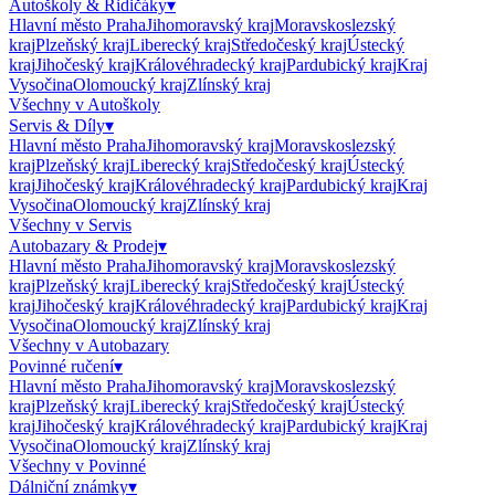
Autoškoly & Řidičáky
▾
Hlavní město Praha
Jihomoravský kraj
Moravskoslezský
kraj
Plzeňský kraj
Liberecký kraj
Středočeský kraj
Ústecký
kraj
Jihočeský kraj
Královéhradecký kraj
Pardubický kraj
Kraj
Vysočina
Olomoucký kraj
Zlínský kraj
Všechny v
Autoškoly
Servis & Díly
▾
Hlavní město Praha
Jihomoravský kraj
Moravskoslezský
kraj
Plzeňský kraj
Liberecký kraj
Středočeský kraj
Ústecký
kraj
Jihočeský kraj
Královéhradecký kraj
Pardubický kraj
Kraj
Vysočina
Olomoucký kraj
Zlínský kraj
Všechny v
Servis
Autobazary & Prodej
▾
Hlavní město Praha
Jihomoravský kraj
Moravskoslezský
kraj
Plzeňský kraj
Liberecký kraj
Středočeský kraj
Ústecký
kraj
Jihočeský kraj
Královéhradecký kraj
Pardubický kraj
Kraj
Vysočina
Olomoucký kraj
Zlínský kraj
Všechny v
Autobazary
Povinné ručení
▾
Hlavní město Praha
Jihomoravský kraj
Moravskoslezský
kraj
Plzeňský kraj
Liberecký kraj
Středočeský kraj
Ústecký
kraj
Jihočeský kraj
Královéhradecký kraj
Pardubický kraj
Kraj
Vysočina
Olomoucký kraj
Zlínský kraj
Všechny v
Povinné
Dálniční známky
▾