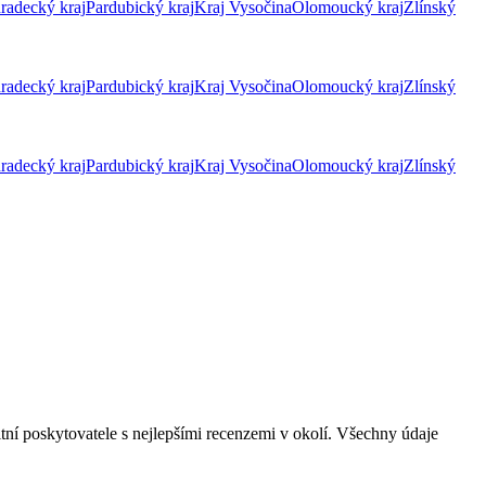
radecký kraj
Pardubický kraj
Kraj Vysočina
Olomoucký kraj
Zlínský
radecký kraj
Pardubický kraj
Kraj Vysočina
Olomoucký kraj
Zlínský
radecký kraj
Pardubický kraj
Kraj Vysočina
Olomoucký kraj
Zlínský
tní poskytovatele s nejlepšími recenzemi v okolí. Všechny údaje