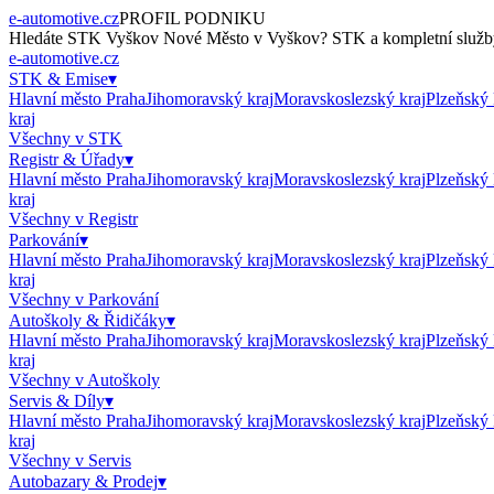
e-automotive.cz
PROFIL PODNIKU
Hledáte
STK Vyškov Nové Město
v
Vyškov
?
STK
a kompletní služby
e-automotive.cz
STK & Emise
▾
Hlavní město Praha
Jihomoravský kraj
Moravskoslezský kraj
Plzeňský 
kraj
Všechny v
STK
Registr & Úřady
▾
Hlavní město Praha
Jihomoravský kraj
Moravskoslezský kraj
Plzeňský 
kraj
Všechny v
Registr
Parkování
▾
Hlavní město Praha
Jihomoravský kraj
Moravskoslezský kraj
Plzeňský 
kraj
Všechny v
Parkování
Autoškoly & Řidičáky
▾
Hlavní město Praha
Jihomoravský kraj
Moravskoslezský kraj
Plzeňský 
kraj
Všechny v
Autoškoly
Servis & Díly
▾
Hlavní město Praha
Jihomoravský kraj
Moravskoslezský kraj
Plzeňský 
kraj
Všechny v
Servis
Autobazary & Prodej
▾