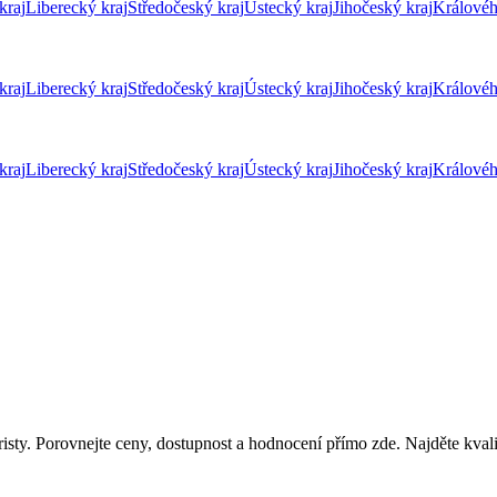
kraj
Liberecký kraj
Středočeský kraj
Ústecký kraj
Jihočeský kraj
Královéh
kraj
Liberecký kraj
Středočeský kraj
Ústecký kraj
Jihočeský kraj
Královéh
kraj
Liberecký kraj
Středočeský kraj
Ústecký kraj
Jihočeský kraj
Královéh
isty. Porovnejte ceny, dostupnost a hodnocení přímo zde. Najděte kvali