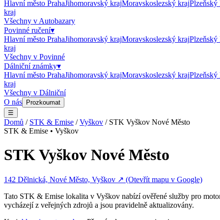
Hlavní město Praha
Jihomoravský kraj
Moravskoslezský kraj
Plzeňský 
kraj
Všechny v
Autobazary
Povinné ručení
▾
Hlavní město Praha
Jihomoravský kraj
Moravskoslezský kraj
Plzeňský 
kraj
Všechny v
Povinné
Dálniční známky
▾
Hlavní město Praha
Jihomoravský kraj
Moravskoslezský kraj
Plzeňský 
kraj
Všechny v
Dálniční
O nás
Prozkoumat
☰
Domů
/
STK & Emise
/
Vyškov
/
STK Vyškov Nové Město
STK & Emise
•
Vyškov
STK Vyškov Nové Město
142 Dělnická, Nové Město, Vyškov
↗ (Otevřít mapu v Google)
Tato
STK & Emise
lokalita v
Vyškov
nabízí ověřené služby pro motor
vycházejí z veřejných zdrojů a jsou pravidelně aktualizovány.