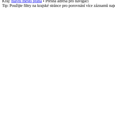
Kraj:
hlavni mesto praha
• Přesná adresa pro navigaci
Tip: Použijte filtry na krajské stránce pro porovnání více záznamů n
Město
Vyškov
stk_osobni
1574
Služby
Motocykly, Kontrola
Telefon
+4207403200
Adresa
142 Dělnická, Nové Město, Vyškov
,
Vyškov