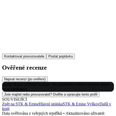
Kontaktovat provozovatele
Poslat poptávku
Ověřené recenze
Napsat recenzi (po ověření)
Zatím žádné ověřené recenze. Po úspěšném ověření můžete přidat
svou zkušenost.
Jste majitel nebo provozovatel? Ověřte a spravujte tento profil
SOUVISEJÍCÍ
Zpět na
STK & Emise
Hlavní stránka
STK & Emise
Vyškov
Další v
kraji
Data ověřována z veřejných rejstříků • Aktualizováno uživateli