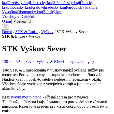
kraj
Plzeňský kraj
Liberecký kraj
Středočeský kraj
Ústecký
kraj
Jihočeský kraj
Královéhradecký kraj
Pardubický kraj
Kraj
Vysočina
Olomoucký kraj
Zlínský kraj
Všechny v
Dálniční
O nás
Prozkoumat
☰
Domů
/
STK & Emise
/
Vyškov
/
STK Vyškov Sever
STK & Emise
•
Vyškov
STK Vyškov Sever
139 Pobřežní, Sever, Vyškov
↗ (Otevřít mapu v Google)
Tato
STK & Emise
lokalita v
Vyškov
nabízí ověřené služby pro
motoristy. Porovnejte ceny, dostupnost a hodnocení přímo zde.
Najděte kvalitní poskytovatele s nejlepšími recenzemi v okolí.
Všechny údaje vycházejí z veřejných zdrojů a jsou pravidelně
aktualizovány.
Kraj:
hlavni mesto praha
• Přesná adresa pro navigaci
Tip: Použijte filtry na krajské stránce pro porovnání více záznamů
najednou. Rezervujte předem pro kratší čekací doby u všech
stk &
emise
.