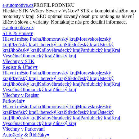
e-automotive.cz
PROFIL PODNIKU
Hledáte
STK Vyškov Sever
v
Vyškov
?
STK
a kompletní služby pro
motoristy v kraji. SEO optimalizovaný obsah pro ranking na hlavní
klíčová slova a varianty. Kontaktujte nás pro detailní informace.
e-automotive.cz
STK & Emise
▾
Hlavní město Praha
Jihomoravský kraj
Moravskoslezský
kraj
Plzeňský kraj
Liberecký kraj
Středočeský kraj
Ústecký
kraj
Jihočeský kraj
Královéhradecký kraj
Pardubický kraj
Kraj
Vysočina
Olomoucký kraj
Zlínský kraj
Všechny v
STK
Registr & Úřady
▾
Hlavní město Praha
Jihomoravský kraj
Moravskoslezský
kraj
Plzeňský kraj
Liberecký kraj
Středočeský kraj
Ústecký
kraj
Jihočeský kraj
Královéhradecký kraj
Pardubický kraj
Kraj
Vysočina
Olomoucký kraj
Zlínský kraj
Všechny v
Registr
Parkování
▾
Hlavní město Praha
Jihomoravský kraj
Moravskoslezský
kraj
Plzeňský kraj
Liberecký kraj
Středočeský kraj
Ústecký
kraj
Jihočeský kraj
Královéhradecký kraj
Pardubický kraj
Kraj
Vysočina
Olomoucký kraj
Zlínský kraj
Všechny v
Parkování
Autoškoly & Řidičáky
▾