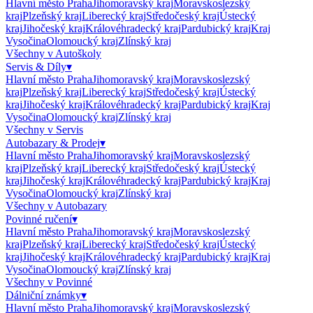
Hlavní město Praha
Jihomoravský kraj
Moravskoslezský
kraj
Plzeňský kraj
Liberecký kraj
Středočeský kraj
Ústecký
kraj
Jihočeský kraj
Královéhradecký kraj
Pardubický kraj
Kraj
Vysočina
Olomoucký kraj
Zlínský kraj
Všechny v
Autoškoly
Servis & Díly
▾
Hlavní město Praha
Jihomoravský kraj
Moravskoslezský
kraj
Plzeňský kraj
Liberecký kraj
Středočeský kraj
Ústecký
kraj
Jihočeský kraj
Královéhradecký kraj
Pardubický kraj
Kraj
Vysočina
Olomoucký kraj
Zlínský kraj
Všechny v
Servis
Autobazary & Prodej
▾
Hlavní město Praha
Jihomoravský kraj
Moravskoslezský
kraj
Plzeňský kraj
Liberecký kraj
Středočeský kraj
Ústecký
kraj
Jihočeský kraj
Královéhradecký kraj
Pardubický kraj
Kraj
Vysočina
Olomoucký kraj
Zlínský kraj
Všechny v
Autobazary
Povinné ručení
▾
Hlavní město Praha
Jihomoravský kraj
Moravskoslezský
kraj
Plzeňský kraj
Liberecký kraj
Středočeský kraj
Ústecký
kraj
Jihočeský kraj
Královéhradecký kraj
Pardubický kraj
Kraj
Vysočina
Olomoucký kraj
Zlínský kraj
Všechny v
Povinné
Dálniční známky
▾
Hlavní město Praha
Jihomoravský kraj
Moravskoslezský