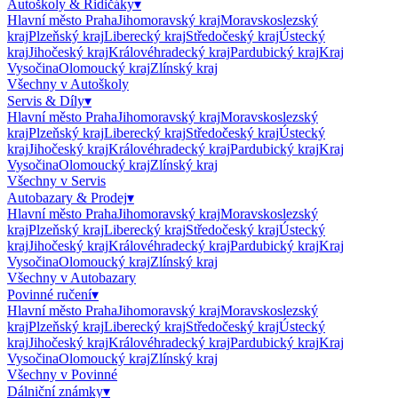
Autoškoly & Řidičáky
▾
Hlavní město Praha
Jihomoravský kraj
Moravskoslezský
kraj
Plzeňský kraj
Liberecký kraj
Středočeský kraj
Ústecký
kraj
Jihočeský kraj
Královéhradecký kraj
Pardubický kraj
Kraj
Vysočina
Olomoucký kraj
Zlínský kraj
Všechny v
Autoškoly
Servis & Díly
▾
Hlavní město Praha
Jihomoravský kraj
Moravskoslezský
kraj
Plzeňský kraj
Liberecký kraj
Středočeský kraj
Ústecký
kraj
Jihočeský kraj
Královéhradecký kraj
Pardubický kraj
Kraj
Vysočina
Olomoucký kraj
Zlínský kraj
Všechny v
Servis
Autobazary & Prodej
▾
Hlavní město Praha
Jihomoravský kraj
Moravskoslezský
kraj
Plzeňský kraj
Liberecký kraj
Středočeský kraj
Ústecký
kraj
Jihočeský kraj
Královéhradecký kraj
Pardubický kraj
Kraj
Vysočina
Olomoucký kraj
Zlínský kraj
Všechny v
Autobazary
Povinné ručení
▾
Hlavní město Praha
Jihomoravský kraj
Moravskoslezský
kraj
Plzeňský kraj
Liberecký kraj
Středočeský kraj
Ústecký
kraj
Jihočeský kraj
Královéhradecký kraj
Pardubický kraj
Kraj
Vysočina
Olomoucký kraj
Zlínský kraj
Všechny v
Povinné
Dálniční známky
▾