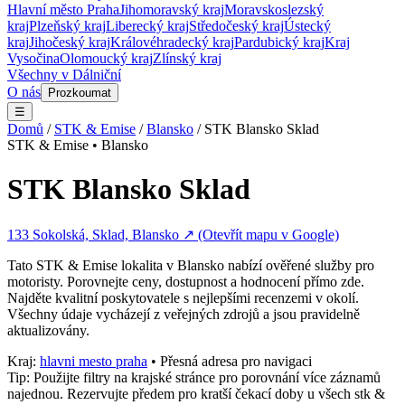
Hlavní město Praha
Jihomoravský kraj
Moravskoslezský
kraj
Plzeňský kraj
Liberecký kraj
Středočeský kraj
Ústecký
kraj
Jihočeský kraj
Královéhradecký kraj
Pardubický kraj
Kraj
Vysočina
Olomoucký kraj
Zlínský kraj
Všechny v
Dálniční
O nás
Prozkoumat
☰
Domů
/
STK & Emise
/
Blansko
/
STK Blansko Sklad
STK & Emise
•
Blansko
STK Blansko Sklad
133 Sokolská, Sklad, Blansko
↗ (Otevřít mapu v Google)
Tato
STK & Emise
lokalita v
Blansko
nabízí ověřené služby pro
motoristy. Porovnejte ceny, dostupnost a hodnocení přímo zde.
Najděte kvalitní poskytovatele s nejlepšími recenzemi v okolí.
Všechny údaje vycházejí z veřejných zdrojů a jsou pravidelně
aktualizovány.
Kraj:
hlavni mesto praha
• Přesná adresa pro navigaci
Tip: Použijte filtry na krajské stránce pro porovnání více záznamů
najednou. Rezervujte předem pro kratší čekací doby u všech
stk &