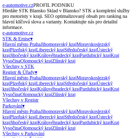
e-automotive.cz
PROFIL PODNIKU
Hledáte
STK Blansko Sklad
v
Blansko
?
STK
a kompletní služby
pro motoristy v kraji. SEO optimalizovaný obsah pro ranking na
hlavní klíčová slova a varianty. Kontaktujte nás pro detailní
informace.
e-automotive.cz
STK & Emise
▾
Hlavní město Praha
Jihomoravský kraj
Moravskoslezský
kraj
Plzeňský kraj
Liberecký kraj
Středočeský kraj
Ústecký
kraj
Jihočeský kraj
Královéhradecký kraj
Pardubický kraj
Kraj
Vysočina
Olomoucký kraj
Zlínský kraj
Všechny v
STK
Registr & Úřady
▾
Hlavní město Praha
Jihomoravský kraj
Moravskoslezský
kraj
Plzeňský kraj
Liberecký kraj
Středočeský kraj
Ústecký
kraj
Jihočeský kraj
Královéhradecký kraj
Pardubický kraj
Kraj
Vysočina
Olomoucký kraj
Zlínský kraj
Všechny v
Registr
Parkování
▾
Hlavní město Praha
Jihomoravský kraj
Moravskoslezský
kraj
Plzeňský kraj
Liberecký kraj
Středočeský kraj
Ústecký
kraj
Jihočeský kraj
Královéhradecký kraj
Pardubický kraj
Kraj
Vysočina
Olomoucký kraj
Zlínský kraj
Všechny v
Parkování