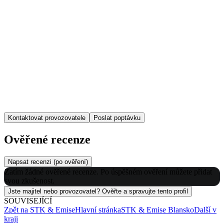
Kontaktovat provozovatele
Poslat poptávku
Ověřené recenze
Napsat recenzi (po ověření)
Zatím žádné ověřené recenze. Po úspěšném ověření můžete přidat
svou zkušenost.
Jste majitel nebo provozovatel? Ověřte a spravujte tento profil
SOUVISEJÍCÍ
Zpět na
STK & Emise
Hlavní stránka
STK & Emise
Blansko
Další v
kraji