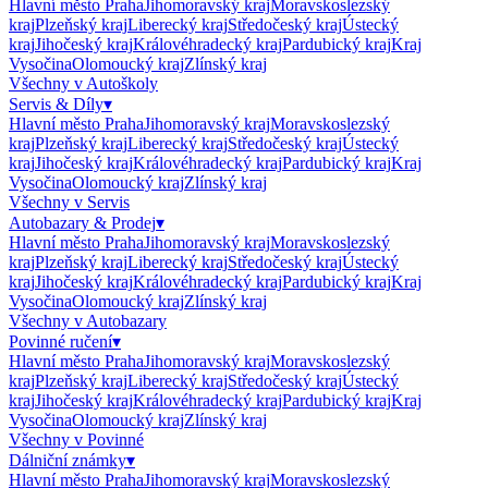
Hlavní město Praha
Jihomoravský kraj
Moravskoslezský
kraj
Plzeňský kraj
Liberecký kraj
Středočeský kraj
Ústecký
kraj
Jihočeský kraj
Královéhradecký kraj
Pardubický kraj
Kraj
Vysočina
Olomoucký kraj
Zlínský kraj
Všechny v
Autoškoly
Servis & Díly
▾
Hlavní město Praha
Jihomoravský kraj
Moravskoslezský
kraj
Plzeňský kraj
Liberecký kraj
Středočeský kraj
Ústecký
kraj
Jihočeský kraj
Královéhradecký kraj
Pardubický kraj
Kraj
Vysočina
Olomoucký kraj
Zlínský kraj
Všechny v
Servis
Autobazary & Prodej
▾
Hlavní město Praha
Jihomoravský kraj
Moravskoslezský
kraj
Plzeňský kraj
Liberecký kraj
Středočeský kraj
Ústecký
kraj
Jihočeský kraj
Královéhradecký kraj
Pardubický kraj
Kraj
Vysočina
Olomoucký kraj
Zlínský kraj
Všechny v
Autobazary
Povinné ručení
▾
Hlavní město Praha
Jihomoravský kraj
Moravskoslezský
kraj
Plzeňský kraj
Liberecký kraj
Středočeský kraj
Ústecký
kraj
Jihočeský kraj
Královéhradecký kraj
Pardubický kraj
Kraj
Vysočina
Olomoucký kraj
Zlínský kraj
Všechny v
Povinné
Dálniční známky
▾
Hlavní město Praha
Jihomoravský kraj
Moravskoslezský