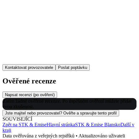
Kontaktovat provozovatele
Poslat poptávku
Ověřené recenze
Napsat recenzi (po ověření)
Zatím žádné ověřené recenze. Po úspěšném ověření můžete přidat
svou zkušenost.
Jste majitel nebo provozovatel? Ověřte a spravujte tento profil
SOUVISEJÍCÍ
Zpět na
STK & Emise
Hlavní stránka
STK & Emise
Blansko
Další v
kraji
Data ověřována z veřejných rejstříků • Aktualizováno uživateli