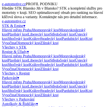
e-automotive.cz
PROFIL PODNIKU
Hledáte
STK Blansko Jih
v
Blansko
?
STK
a kompletní služby pro
motoristy v kraji. SEO optimalizovaný obsah pro ranking na hlavní
klíčová slova a varianty. Kontaktujte nás pro detailní informace.
e-automotive.cz
STK & Emise
▾
Hlavní město Praha
Jihomoravský kraj
Moravskoslezský
kraj
Plzeňský kraj
Liberecký kraj
Středočeský kraj
Ústecký
kraj
Jihočeský kraj
Královéhradecký kraj
Pardubický kraj
Kraj
Vysočina
Olomoucký kraj
Zlínský kraj
Všechny v
STK
Registr & Úřady
▾
Hlavní město Praha
Jihomoravský kraj
Moravskoslezský
kraj
Plzeňský kraj
Liberecký kraj
Středočeský kraj
Ústecký
kraj
Jihočeský kraj
Královéhradecký kraj
Pardubický kraj
Kraj
Vysočina
Olomoucký kraj
Zlínský kraj
Všechny v
Registr
Parkování
▾
Hlavní město Praha
Jihomoravský kraj
Moravskoslezský
kraj
Plzeňský kraj
Liberecký kraj
Středočeský kraj
Ústecký
kraj
Jihočeský kraj
Královéhradecký kraj
Pardubický kraj
Kraj
Vysočina
Olomoucký kraj
Zlínský kraj
Všechny v
Parkování
Autoškoly & Řidičáky
▾