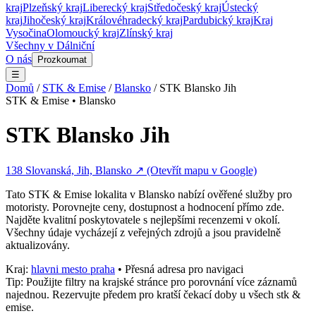
kraj
Plzeňský kraj
Liberecký kraj
Středočeský kraj
Ústecký
kraj
Jihočeský kraj
Královéhradecký kraj
Pardubický kraj
Kraj
Vysočina
Olomoucký kraj
Zlínský kraj
Všechny v
Dálniční
O nás
Prozkoumat
☰
Domů
/
STK & Emise
/
Blansko
/
STK Blansko Jih
STK & Emise
•
Blansko
STK Blansko Jih
138 Slovanská, Jih, Blansko
↗ (Otevřít mapu v Google)
Tato
STK & Emise
lokalita v
Blansko
nabízí ověřené služby pro
motoristy. Porovnejte ceny, dostupnost a hodnocení přímo zde.
Najděte kvalitní poskytovatele s nejlepšími recenzemi v okolí.
Všechny údaje vycházejí z veřejných zdrojů a jsou pravidelně
aktualizovány.
Kraj:
hlavni mesto praha
• Přesná adresa pro navigaci
Tip: Použijte filtry na krajské stránce pro porovnání více záznamů
najednou. Rezervujte předem pro kratší čekací doby u všech
stk &
emise
.