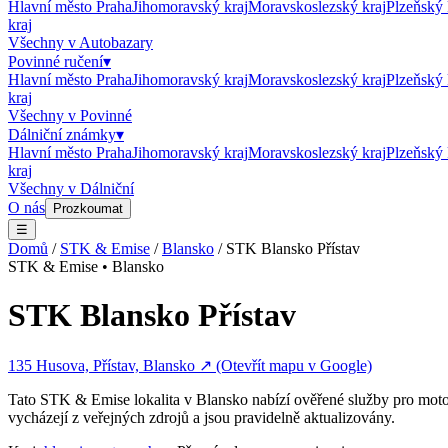
Hlavní město Praha
Jihomoravský kraj
Moravskoslezský kraj
Plzeňský 
kraj
Všechny v
Autobazary
Povinné ručení
▾
Hlavní město Praha
Jihomoravský kraj
Moravskoslezský kraj
Plzeňský 
kraj
Všechny v
Povinné
Dálniční známky
▾
Hlavní město Praha
Jihomoravský kraj
Moravskoslezský kraj
Plzeňský 
kraj
Všechny v
Dálniční
O nás
Prozkoumat
☰
Domů
/
STK & Emise
/
Blansko
/
STK Blansko Přístav
STK & Emise
•
Blansko
STK Blansko Přístav
135 Husova, Přístav, Blansko
↗ (Otevřít mapu v Google)
Tato
STK & Emise
lokalita v
Blansko
nabízí ověřené služby pro motor
vycházejí z veřejných zdrojů a jsou pravidelně aktualizovány.