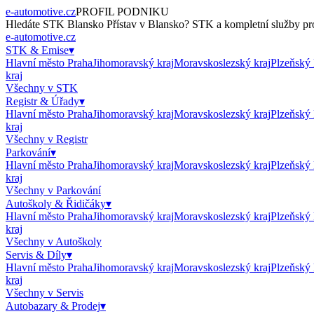
e-automotive.cz
PROFIL PODNIKU
Hledáte
STK Blansko Přístav
v
Blansko
?
STK
a kompletní služby pro
e-automotive.cz
STK & Emise
▾
Hlavní město Praha
Jihomoravský kraj
Moravskoslezský kraj
Plzeňský 
kraj
Všechny v
STK
Registr & Úřady
▾
Hlavní město Praha
Jihomoravský kraj
Moravskoslezský kraj
Plzeňský 
kraj
Všechny v
Registr
Parkování
▾
Hlavní město Praha
Jihomoravský kraj
Moravskoslezský kraj
Plzeňský 
kraj
Všechny v
Parkování
Autoškoly & Řidičáky
▾
Hlavní město Praha
Jihomoravský kraj
Moravskoslezský kraj
Plzeňský 
kraj
Všechny v
Autoškoly
Servis & Díly
▾
Hlavní město Praha
Jihomoravský kraj
Moravskoslezský kraj
Plzeňský 
kraj
Všechny v
Servis
Autobazary & Prodej
▾