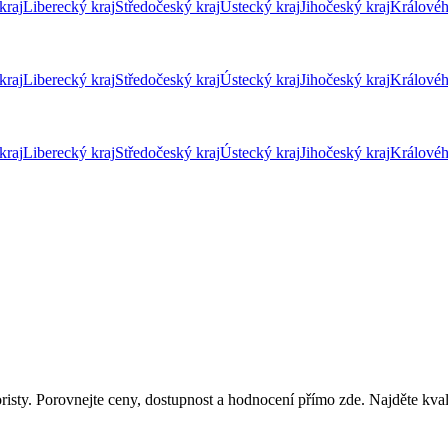
kraj
Liberecký kraj
Středočeský kraj
Ústecký kraj
Jihočeský kraj
Královéh
kraj
Liberecký kraj
Středočeský kraj
Ústecký kraj
Jihočeský kraj
Královéh
kraj
Liberecký kraj
Středočeský kraj
Ústecký kraj
Jihočeský kraj
Královéh
isty. Porovnejte ceny, dostupnost a hodnocení přímo zde. Najděte kval