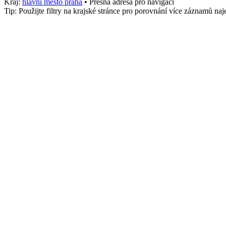
Kraj:
hlavni mesto praha
• Přesná adresa pro navigaci
Tip: Použijte filtry na krajské stránce pro porovnání více záznamů n
Město
Blansko
stk_osobni
1350
Služby
Osobní, Emise
Telefon
+4207602500
Adresa
135 Husova, Přístav, Blansko
,
Blansko