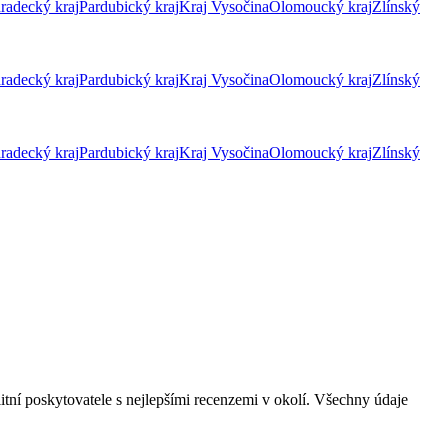
radecký kraj
Pardubický kraj
Kraj Vysočina
Olomoucký kraj
Zlínský
radecký kraj
Pardubický kraj
Kraj Vysočina
Olomoucký kraj
Zlínský
radecký kraj
Pardubický kraj
Kraj Vysočina
Olomoucký kraj
Zlínský
itní poskytovatele s nejlepšími recenzemi v okolí. Všechny údaje