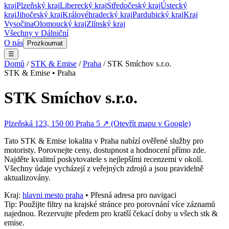
kraj
Plzeňský kraj
Liberecký kraj
Středočeský kraj
Ústecký
kraj
Jihočeský kraj
Královéhradecký kraj
Pardubický kraj
Kraj
Vysočina
Olomoucký kraj
Zlínský kraj
Všechny v
Dálniční
O nás
Prozkoumat
☰
Domů
/
STK & Emise
/
Praha
/
STK Smíchov s.r.o.
STK & Emise
•
Praha
STK Smíchov s.r.o.
Plzeňská 123, 150 00 Praha 5
↗ (Otevřít mapu v Google)
Tato
STK & Emise
lokalita v
Praha
nabízí ověřené služby pro
motoristy. Porovnejte ceny, dostupnost a hodnocení přímo zde.
Najděte kvalitní poskytovatele s nejlepšími recenzemi v okolí.
Všechny údaje vycházejí z veřejných zdrojů a jsou pravidelně
aktualizovány.
Kraj:
hlavni mesto praha
• Přesná adresa pro navigaci
Tip: Použijte filtry na krajské stránce pro porovnání více záznamů
najednou. Rezervujte předem pro kratší čekací doby u všech
stk &
emise
.