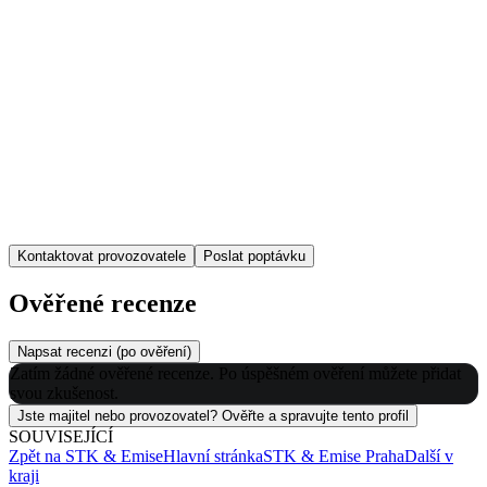
Kontaktovat provozovatele
Poslat poptávku
Ověřené recenze
Napsat recenzi (po ověření)
Zatím žádné ověřené recenze. Po úspěšném ověření můžete přidat
svou zkušenost.
Jste majitel nebo provozovatel? Ověřte a spravujte tento profil
SOUVISEJÍCÍ
Zpět na
STK & Emise
Hlavní stránka
STK & Emise
Praha
Další v
kraji