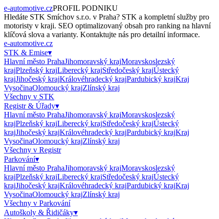
e-automotive.cz
PROFIL PODNIKU
Hledáte
STK Smíchov s.r.o.
v
Praha
?
STK
a kompletní služby pro
motoristy v kraji. SEO optimalizovaný obsah pro ranking na hlavní
klíčová slova a varianty. Kontaktujte nás pro detailní informace.
e-automotive.cz
STK & Emise
▾
Hlavní město Praha
Jihomoravský kraj
Moravskoslezský
kraj
Plzeňský kraj
Liberecký kraj
Středočeský kraj
Ústecký
kraj
Jihočeský kraj
Královéhradecký kraj
Pardubický kraj
Kraj
Vysočina
Olomoucký kraj
Zlínský kraj
Všechny v
STK
Registr & Úřady
▾
Hlavní město Praha
Jihomoravský kraj
Moravskoslezský
kraj
Plzeňský kraj
Liberecký kraj
Středočeský kraj
Ústecký
kraj
Jihočeský kraj
Královéhradecký kraj
Pardubický kraj
Kraj
Vysočina
Olomoucký kraj
Zlínský kraj
Všechny v
Registr
Parkování
▾
Hlavní město Praha
Jihomoravský kraj
Moravskoslezský
kraj
Plzeňský kraj
Liberecký kraj
Středočeský kraj
Ústecký
kraj
Jihočeský kraj
Královéhradecký kraj
Pardubický kraj
Kraj
Vysočina
Olomoucký kraj
Zlínský kraj
Všechny v
Parkování
Autoškoly & Řidičáky
▾