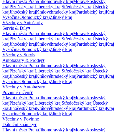
Hlavní město Praha
Jihomoravský kraj
Moravskoslezský
kraj
Plzeňský kraj
Liberecký kraj
Středočeský kraj
Ústecký
kraj
Jihočeský kraj
Královéhradecký kraj
Pardubický kraj
Kraj
Vysočina
Olomoucký kraj
Zlínský kraj
Všechny v
Autoškoly
Servis & Díly
▾
Hlavní město Praha
Jihomoravský kraj
Moravskoslezský
kraj
Plzeňský kraj
Liberecký kraj
Středočeský kraj
Ústecký
kraj
Jihočeský kraj
Královéhradecký kraj
Pardubický kraj
Kraj
Vysočina
Olomoucký kraj
Zlínský kraj
Všechny v
Servis
Autobazary & Prodej
▾
Hlavní město Praha
Jihomoravský kraj
Moravskoslezský
kraj
Plzeňský kraj
Liberecký kraj
Středočeský kraj
Ústecký
kraj
Jihočeský kraj
Královéhradecký kraj
Pardubický kraj
Kraj
Vysočina
Olomoucký kraj
Zlínský kraj
Všechny v
Autobazary
Povinné ručení
▾
Hlavní město Praha
Jihomoravský kraj
Moravskoslezský
kraj
Plzeňský kraj
Liberecký kraj
Středočeský kraj
Ústecký
kraj
Jihočeský kraj
Královéhradecký kraj
Pardubický kraj
Kraj
Vysočina
Olomoucký kraj
Zlínský kraj
Všechny v
Povinné
Dálniční známky
▾
Hlavní město Praha
Jihomoravský kraj
Moravskoslezský