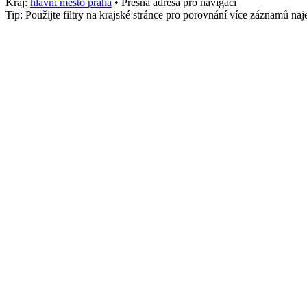
Kraj:
hlavni mesto praha
• Přesná adresa pro navigaci
Tip: Použijte filtry na krajské stránce pro porovnání více záznamů n
Město
Praha 4
stk_osobni
1254
Služby
Kontrola, Rychlá
Telefon
+4207302200
Adresa
132 Dělnická, Logistika, Praha 4
,
Praha 4