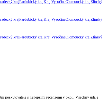
radecký kraj
Pardubický kraj
Kraj Vysočina
Olomoucký kraj
Zlínský
radecký kraj
Pardubický kraj
Kraj Vysočina
Olomoucký kraj
Zlínský
radecký kraj
Pardubický kraj
Kraj Vysočina
Olomoucký kraj
Zlínský
tní poskytovatele s nejlepšími recenzemi v okolí. Všechny údaje