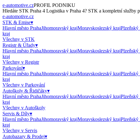
e-automotive.cz
PROFIL PODNIKU
Hledáte
STK Praha 4 Logistika
v
Praha 4
?
STK
a kompletní služby pr
e-automotive.cz
STK & Emise
▾
Hlavní město Praha
Jihomoravský kraj
Moravskoslezský kraj
Plzeňský 
kraj
Všechny v
STK
Registr & Úřady
▾
Hlavní město Praha
Jihomoravský kraj
Moravskoslezský kraj
Plzeňský 
kraj
Všechny v
Registr
Parkování
▾
Hlavní město Praha
Jihomoravský kraj
Moravskoslezský kraj
Plzeňský 
kraj
Všechny v
Parkování
Autoškoly & Řidičáky
▾
Hlavní město Praha
Jihomoravský kraj
Moravskoslezský kraj
Plzeňský 
kraj
Všechny v
Autoškoly
Servis & Díly
▾
Hlavní město Praha
Jihomoravský kraj
Moravskoslezský kraj
Plzeňský 
kraj
Všechny v
Servis
Autobazary & Prodej
▾