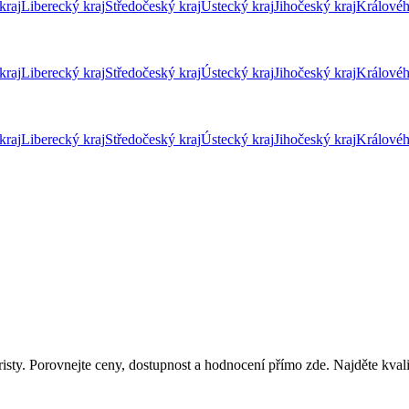
kraj
Liberecký kraj
Středočeský kraj
Ústecký kraj
Jihočeský kraj
Královéh
kraj
Liberecký kraj
Středočeský kraj
Ústecký kraj
Jihočeský kraj
Královéh
kraj
Liberecký kraj
Středočeský kraj
Ústecký kraj
Jihočeský kraj
Královéh
isty. Porovnejte ceny, dostupnost a hodnocení přímo zde. Najděte kvali