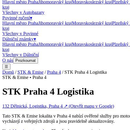
Hlavní město Praha
Jihomoravský kraj
Moravskoslezský kraj
Plzeňský 
kraj
Všechny v
Autobazary
Povinné ručení
▾
Hlavní město Praha
Jihomoravský kraj
Moravskoslezský kraj
Plzeňský 
kraj
Všechny v
Povinné
Dálniční známky
▾
Hlavní město Praha
Jihomoravský kraj
Moravskoslezský kraj
Plzeňský 
kraj
Všechny v
Dálniční
O nás
Prozkoumat
☰
Domů
/
STK & Emise
/
Praha 4
/
STK Praha 4 Logistika
STK & Emise
•
Praha 4
STK Praha 4 Logistika
132 Dělnická, Logistika, Praha 4
↗ (Otevřít mapu v Google)
Tato
STK & Emise
lokalita v
Praha 4
nabízí ověřené služby pro motor
vycházejí z veřejných zdrojů a jsou pravidelně aktualizovány.