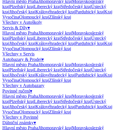
Hlavní město Praha
Jihomoravský kraj
Moravskoslezský
kraj
Plzeňský kraj
Liberecký kraj
Středočeský kraj
Ústecký
kraj
Jihočeský kraj
Královéhradecký kraj
Pardubický kraj
Kraj
Vysočina
Olomoucký kraj
Zlínský kraj
Všechny v
Autoškoly
Servis & Díly
▾
Hlavní město Praha
Jihomoravský kraj
Moravskoslezský
kraj
Plzeňský kraj
Liberecký kraj
Středočeský kraj
Ústecký
kraj
Jihočeský kraj
Královéhradecký kraj
Pardubický kraj
Kraj
Vysočina
Olomoucký kraj
Zlínský kraj
Všechny v
Servis
Autobazary & Prodej
▾
Hlavní město Praha
Jihomoravský kraj
Moravskoslezský
kraj
Plzeňský kraj
Liberecký kraj
Středočeský kraj
Ústecký
kraj
Jihočeský kraj
Královéhradecký kraj
Pardubický kraj
Kraj
Vysočina
Olomoucký kraj
Zlínský kraj
Všechny v
Autobazary
Povinné ručení
▾
Hlavní město Praha
Jihomoravský kraj
Moravskoslezský
kraj
Plzeňský kraj
Liberecký kraj
Středočeský kraj
Ústecký
kraj
Jihočeský kraj
Královéhradecký kraj
Pardubický kraj
Kraj
Vysočina
Olomoucký kraj
Zlínský kraj
Všechny v
Povinné
Dálniční známky
▾
Hlavní město Praha
Jihomoravský kraj
Moravskoslezský