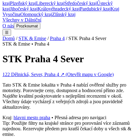
kraj
Plzeňský kraj
Liberecký kraj
Středočeský kraj
Ústecký
kraj
Jihočeský kraj
Královéhradecký kraj
Pardubický kraj
Kraj
Vysočina
Olomoucký kraj
Zlínský kraj
Všechny v
Dálniční
O nás
Prozkoumat
☰
Domů
/
STK & Emise
/
Praha 4
/
STK Praha 4 Sever
STK & Emise
•
Praha 4
STK Praha 4 Sever
122 Dělnická, Sever, Praha 4
↗ (Otevřít mapu v Google)
Tato
STK & Emise
lokalita v
Praha 4
nabízí ověřené služby pro
motoristy. Porovnejte ceny, dostupnost a hodnocení přímo zde.
Najděte kvalitní poskytovatele s nejlepšími recenzemi v okolí.
Všechny údaje vycházejí z veřejných zdrojů a jsou pravidelně
aktualizovány.
Kraj:
hlavni mesto praha
• Přesná adresa pro navigaci
Tip: Použijte filtry na krajské stránce pro porovnání více záznamů
najednou. Rezervujte předem pro kratší čekací doby u všech
stk &
emise
.