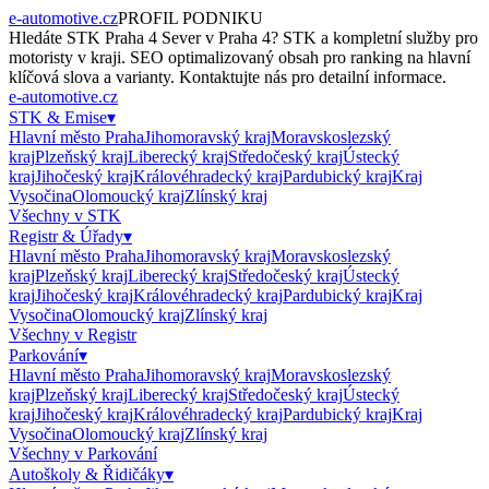
e-automotive.cz
PROFIL PODNIKU
Hledáte
STK Praha 4 Sever
v
Praha 4
?
STK
a kompletní služby pro
motoristy v kraji. SEO optimalizovaný obsah pro ranking na hlavní
klíčová slova a varianty. Kontaktujte nás pro detailní informace.
e-automotive.cz
STK & Emise
▾
Hlavní město Praha
Jihomoravský kraj
Moravskoslezský
kraj
Plzeňský kraj
Liberecký kraj
Středočeský kraj
Ústecký
kraj
Jihočeský kraj
Královéhradecký kraj
Pardubický kraj
Kraj
Vysočina
Olomoucký kraj
Zlínský kraj
Všechny v
STK
Registr & Úřady
▾
Hlavní město Praha
Jihomoravský kraj
Moravskoslezský
kraj
Plzeňský kraj
Liberecký kraj
Středočeský kraj
Ústecký
kraj
Jihočeský kraj
Královéhradecký kraj
Pardubický kraj
Kraj
Vysočina
Olomoucký kraj
Zlínský kraj
Všechny v
Registr
Parkování
▾
Hlavní město Praha
Jihomoravský kraj
Moravskoslezský
kraj
Plzeňský kraj
Liberecký kraj
Středočeský kraj
Ústecký
kraj
Jihočeský kraj
Královéhradecký kraj
Pardubický kraj
Kraj
Vysočina
Olomoucký kraj
Zlínský kraj
Všechny v
Parkování
Autoškoly & Řidičáky
▾