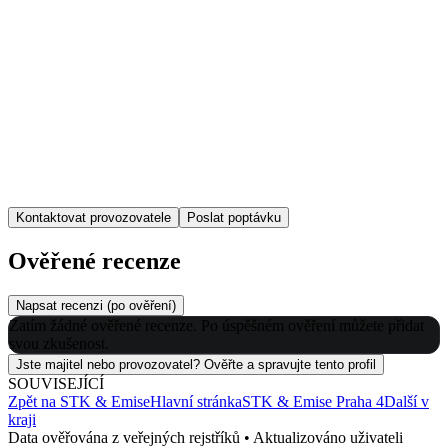
Kontaktovat provozovatele
Poslat poptávku
Ověřené recenze
Napsat recenzi (po ověření)
Zatím žádné ověřené recenze. Po úspěšném ověření můžete přidat
svou zkušenost.
Jste majitel nebo provozovatel? Ověřte a spravujte tento profil
SOUVISEJÍCÍ
Zpět na
STK & Emise
Hlavní stránka
STK & Emise
Praha 4
Další v
kraji
Data ověřována z veřejných rejstříků • Aktualizováno uživateli